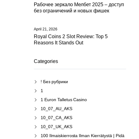
Рабочее зеркало Мелбет 2025 – доступ
без ограничений и новых фишек
April 21, 2026
Royal Coins 2 Slot Review: Top 5
Reasons It Stands Out
Categories
! Без рубрики
1
1 Euron Talletus Casino
10_07_AU_AKS
10_07_CA_AKS
10_07_UK_AKS
100 Ilmaiskierrosta Ilman Kierrätystä | Pidä