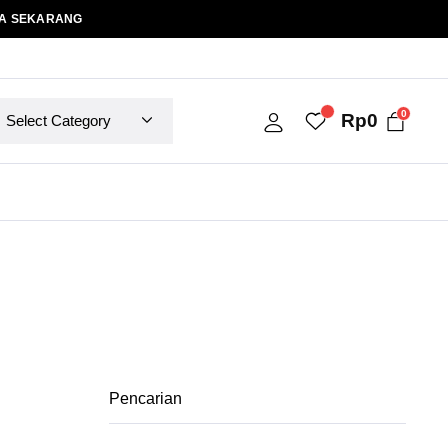
A SEKARANG
0
Rp
0
Pencarian