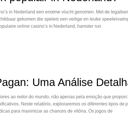
asino’s in Nederland een enorme vlucht genomen. Met de legalise
schikbaar gekomen die spelers een veilige en leuke speelervarin
opulaire online casino’s in Nederland, hamster run
Pagan: Uma Análise Detal
adores ao redor do mundo, não apenas pela emoção que propor
cativos. Neste relatório, exploraremos os diferentes tipos de 
dicas para maximizar as chances de vitória. Os jogos de