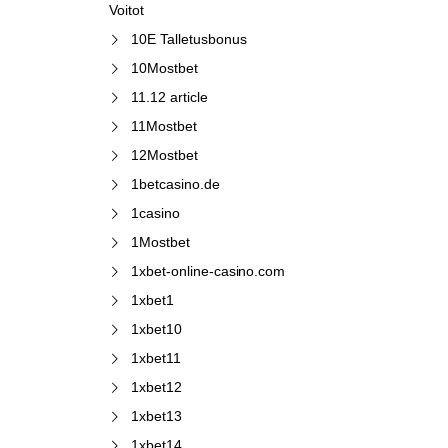
Voitot
10E Talletusbonus
10Mostbet
11.12 article
11Mostbet
12Mostbet
1betcasino.de
1casino
1Mostbet
1xbet-online-casino.com
1xbet1
1xbet10
1xbet11
1xbet12
1xbet13
1xbet14