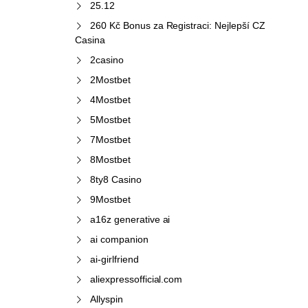
25.12
260 Kč Bonus za Registraci: Nejlepší CZ
Casina
2casino
2Mostbet
4Mostbet
5Mostbet
7Mostbet
8Mostbet
8ty8 Casino
9Mostbet
a16z generative ai
ai companion
ai-girlfriend
aliexpressofficial.com
Allyspin