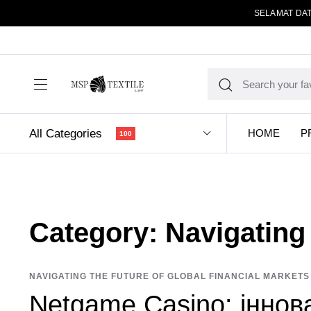
SELAMAT DAT
All Categories
HOME
P
100
Category:
Navigating 
NAVIGATING THE FUTURE OF GLOBAL FINANCIAL MARKETS
Netgame Casino: інновац