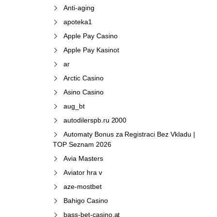
Anti-aging
apoteka1
Apple Pay Casino
Apple Pay Kasinot
ar
Arctic Casino
Asino Casino
aug_bt
autodilerspb.ru 2000
Automaty Bonus za Registraci Bez Vkladu |
TOP Seznam 2026
Avia Masters
Aviator hra v
aze-mostbet
Bahigo Casino
bass-bet-casino.at