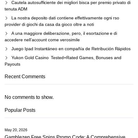
Cautela autosufficiente dei migliori bisca per premio privato di
tenuta ADM
La nostra deposito dati contiene effettivamente ogni rso
provider di giochi da casa da gioco oltre a noti
A una maggiore deliberazione, pero, il esortazione e di
accedere nell’account come verosimile
Juego Ipad Instantáneo en compañía de Retribución Rápidos
Yukon Gold Casino ️ Tested+Rated Games, Bonuses and
Payouts
Recent Comments
No comments to show.
Popular Posts
May 20, 2026
Gamblezen Free Spins Promo Code: A Comprehensive