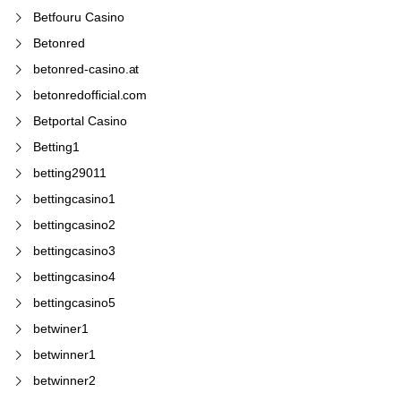
Betfouru Casino
Betonred
betonred-casino.at
betonredofficial.com
Betportal Casino
Betting1
betting29011
bettingcasino1
bettingcasino2
bettingcasino3
bettingcasino4
bettingcasino5
betwiner1
betwinner1
betwinner2