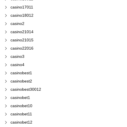
casino17011
casino18012
casino2
casino21014
casino21015
casino22016
casino3
casino4
casinobest1
casinobest2
casinobest30012
casinobet1
casinobet10
casinobet11
casinobet12