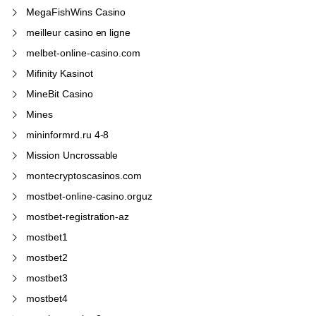
MegaFishWins Casino
meilleur casino en ligne
melbet-online-casino.com
Mifinity Kasinot
MineBit Casino
Mines
mininformrd.ru 4-8
Mission Uncrossable
montecryptoscasinos.com
mostbet-online-casino.orguz
mostbet-registration-az
mostbet1
mostbet2
mostbet3
mostbet4