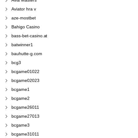
Aviator hra v
aze-mostbet
Bahigo Casino
bass-bet-casino.at
batwinner1
bauhutte-g.com
bcg3
bcgame01022
bcgame02023
bcgame1
bcgame2
bcgame26011
bcgame27013
bcgame3
bcgame31011