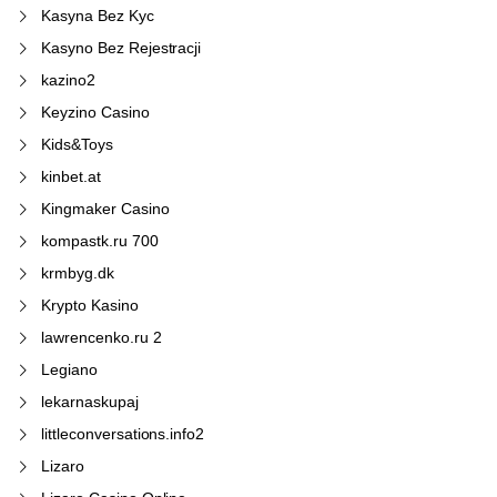
Kasyna Bez Kyc
Kasyno Bez Rejestracji
kazino2
Keyzino Casino
Kids&Toys
kinbet.at
Kingmaker Casino
kompastk.ru 700
krmbyg.dk
Krypto Kasino
lawrencenko.ru 2
Legiano
lekarnaskupaj
littleconversations.info2
Lizaro