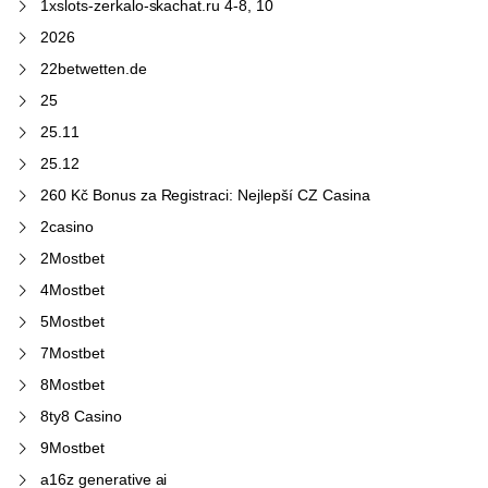
1xslots-zerkalo-skachat.ru 4-8, 10
2026
22betwetten.de
25
25.11
25.12
260 Kč Bonus za Registraci: Nejlepší CZ Casina
2casino
2Mostbet
4Mostbet
5Mostbet
7Mostbet
8Mostbet
8ty8 Casino
9Mostbet
a16z generative ai