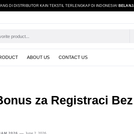
ANG DI DISTRIBUTOR KAIN TEKSTIL TERLENGKAP DI INDONESIA!
BELANJ
RODUCT
ABOUT US
CONTACT US
onus za Registraci Bez
NAM 2026
June 2, 2026