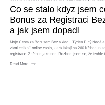
Co se stalo kdyz jsem c
Bonus za Registraci B
a jak jsem dopadl
Moje Cesta za Bonusem Bez Vkladu: Týden Plný Naděje a R
vámi celá síť online casin, která lákají na 260 Kč bonus z
registrace. Znělo to jako sen. Rozhodl jsem se, že tenhle
Read More