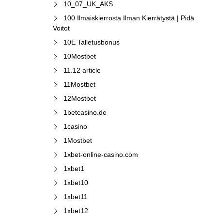
10_07_UK_AKS
100 Ilmaiskierrosta Ilman Kierrätystä | Pidä
Voitot
10E Talletusbonus
10Mostbet
11.12 article
11Mostbet
12Mostbet
1betcasino.de
1casino
1Mostbet
1xbet-online-casino.com
1xbet1
1xbet10
1xbet11
1xbet12