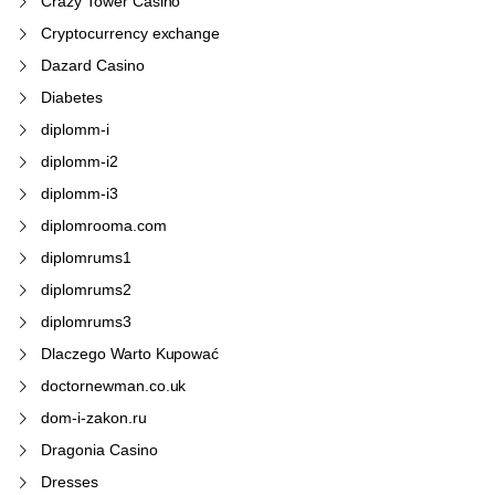
Crazy Tower Сasino
Cryptocurrency exchange
Dazard Casino
Diabetes
diplomm-i
diplomm-i2
diplomm-i3
diplomrooma.com
diplomrums1
diplomrums2
diplomrums3
Dlaczego Warto Kupować
doctornewman.co.uk
dom-i-zakon.ru
Dragonia Casino
Dresses