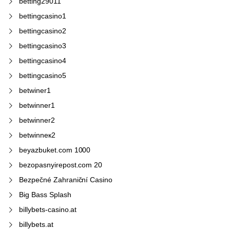
betting29011
bettingcasino1
bettingcasino2
bettingcasino3
bettingcasino4
bettingcasino5
betwiner1
betwinner1
betwinner2
betwinneк2
beyazbuket.com 1000
bezopasnyirepost.com 20
Bezpečné Zahraniční Casino
Big Bass Splash
billybets-casino.at
billybets.at