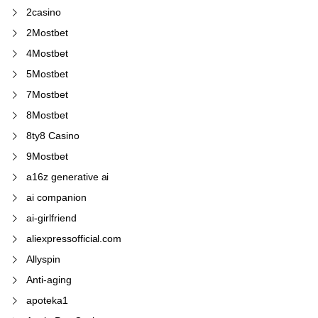
2casino
2Mostbet
4Mostbet
5Mostbet
7Mostbet
8Mostbet
8ty8 Casino
9Mostbet
a16z generative ai
ai companion
ai-girlfriend
aliexpressofficial.com
Allyspin
Anti-aging
apoteka1