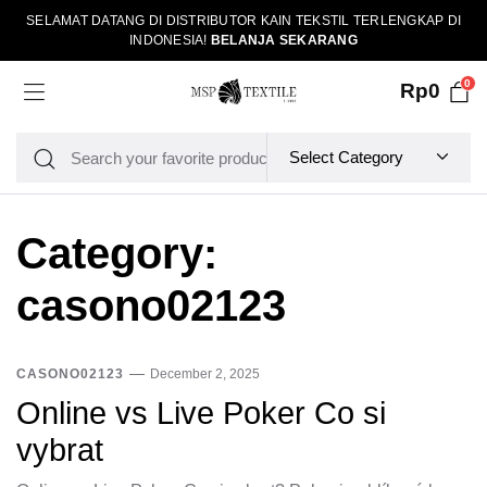
SELAMAT DATANG DI DISTRIBUTOR KAIN TEKSTIL TERLENGKAP DI
INDONESIA!
BELANJA SEKARANG
0
Rp
0
Category:
casono02123
CASONO02123
December 2, 2025
Online vs Live Poker Co si
vybrat