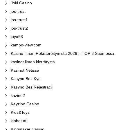
Joki Casino
jos-trust
jos-trust1
jos-trust2
joya93
kampo-view.com
Kasino Ilman Rekisteröitymistä 2026 – TOP 3 Suomessa
kasinot ilman kierrätystä
Kasinot Netissä
Kasyna Bez Kyc
Kasyno Bez Rejestracji
kazino2
Keyzino Casino
Kids&Toys
kinbet.at
Kingmaker Casino