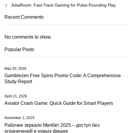
JokaRoom: Fast‑Track Gaming for Pulse‑Pounding Play
Recent Comments
No comments to show.
Popular Posts
May 20, 2026
Gamblezen Free Spins Promo Code: A Comprehensive
Study Report
April 21, 2026
Aviator Crash Game: Quick Guide for Smart Players
November 1, 2025
Рабочее зеркало Мелбет 2025 – доступ без
ограничений и новых фишек