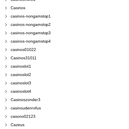
Casinos
casinos-nongamstop1
casinos-nongamstop2
casinos-nongamstop3
casinos-nongamstop4
casinos01022
Casinos31011
casinoslot1
casinoslot2
casinoslot3
casinoslot4
Casinoszonder3
casinoudenrofus
casono02123
Cazeus