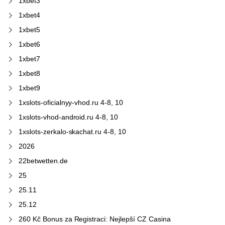
1xbet3
1xbet4
1xbet5
1xbet6
1xbet7
1xbet8
1xbet9
1xslots-oficialnyy-vhod.ru 4-8, 10
1xslots-vhod-android.ru 4-8, 10
1xslots-zerkalo-skachat.ru 4-8, 10
2026
22betwetten.de
25
25.11
25.12
260 Kč Bonus za Registraci: Nejlepší CZ Casina