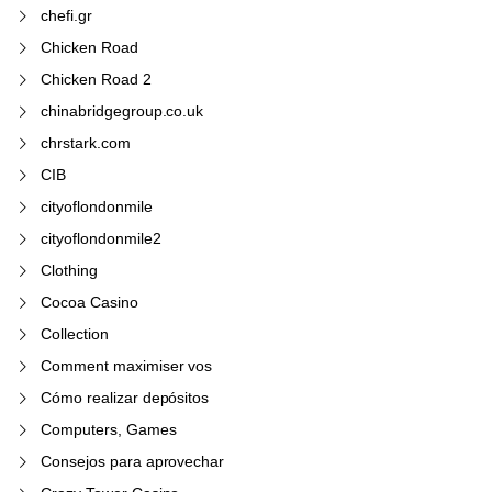
chefi.gr
Chicken Road
Chicken Road 2
chinabridgegroup.co.uk
chrstark.com
CIB
cityoflondonmile
cityoflondonmile2
Clothing
Cocoa Casino
Collection
Comment maximiser vos
Cómo realizar depósitos
Computers, Games
Consejos para aprovechar