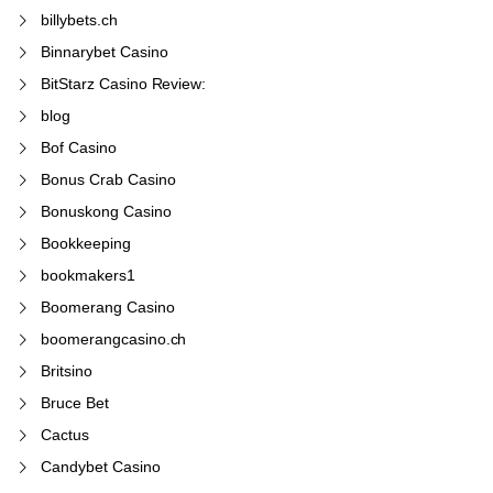
billybets.ch
Binnarybet Casino
BitStarz Casino Review:
blog
Bof Casino
Bonus Crab Casino
Bonuskong Casino
Bookkeeping
bookmakers1
Boomerang Casino
boomerangcasino.ch
Britsino
Bruce Bet
Cactus
Candybet Casino