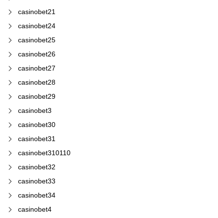
casinobet21
casinobet24
casinobet25
casinobet26
casinobet27
casinobet28
casinobet29
casinobet3
casinobet30
casinobet31
casinobet310110
casinobet32
casinobet33
casinobet34
casinobet4