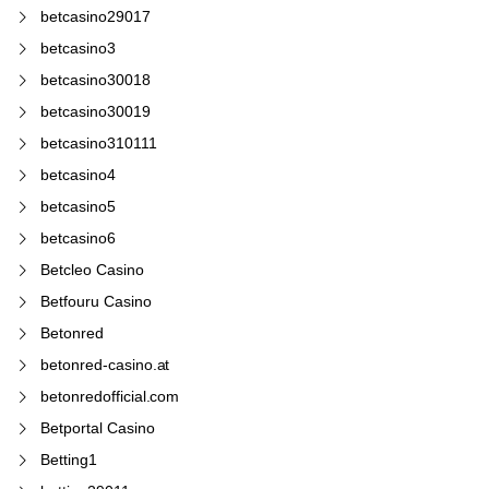
betcasino29017
betcasino3
betcasino30018
betcasino30019
betcasino310111
betcasino4
betcasino5
betcasino6
Betcleo Casino
Betfouru Casino
Betonred
betonred-casino.at
betonredofficial.com
Betportal Casino
Betting1