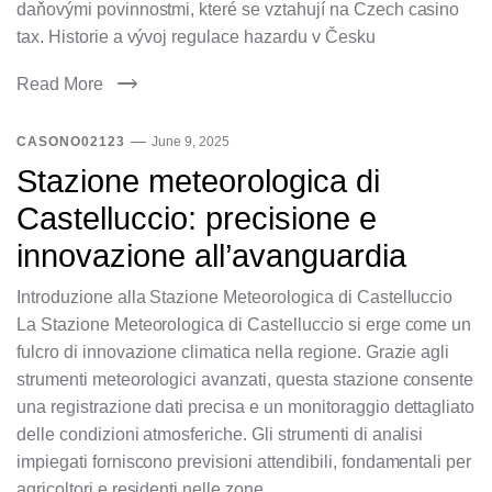
daňovými povinnostmi, které se vztahují na Czech casino
tax. Historie a vývoj regulace hazardu v Česku
Read More
CASONO02123
June 9, 2025
Stazione meteorologica di
Castelluccio: precisione e
innovazione all’avanguardia
Introduzione alla Stazione Meteorologica di Castelluccio
La Stazione Meteorologica di Castelluccio si erge come un
fulcro di innovazione climatica nella regione. Grazie agli
strumenti meteorologici avanzati, questa stazione consente
una registrazione dati precisa e un monitoraggio dettagliato
delle condizioni atmosferiche. Gli strumenti di analisi
impiegati forniscono previsioni attendibili, fondamentali per
agricoltori e residenti nelle zone