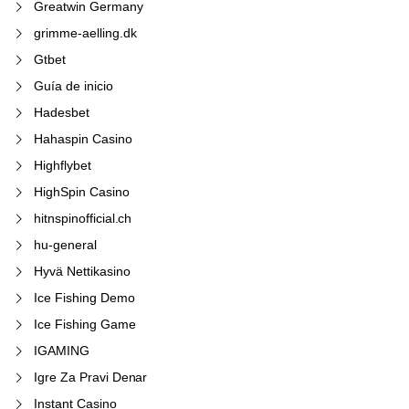
Greatwin Germany
grimme-aelling.dk
Gtbet
Guía de inicio
Hadesbet
Hahaspin Casino
Highflybet
HighSpin Casino
hitnspinofficial.ch
hu-general
Hyvä Nettikasino
Ice Fishing Demo
Ice Fishing Game
IGAMING
Igre Za Pravi Denar
Instant Casino