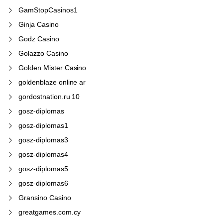
GamStopCasinos1
Ginja Casino
Godz Casino
Golazzo Casino
Golden Mister Casino
goldenblaze online ar
gordostnation.ru 10
gosz-diplomas
gosz-diplomas1
gosz-diplomas3
gosz-diplomas4
gosz-diplomas5
gosz-diplomas6
Gransino Casino
greatgames.com.cy