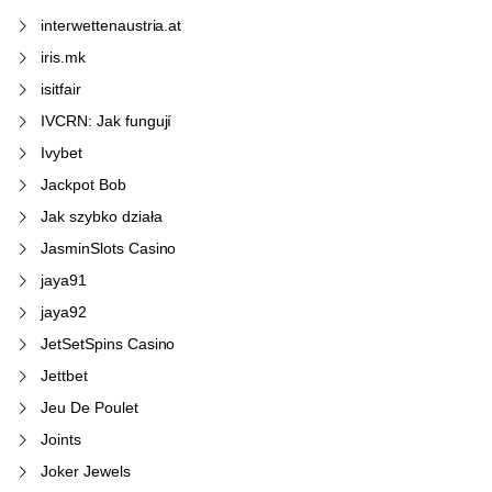
interwettenaustria.at
iris.mk
isitfair
IVCRN: Jak fungují
Ivybet
Jackpot Bob
Jak szybko działa
JasminSlots Casino
jaya91
jaya92
JetSetSpins Casino
Jettbet
Jeu De Poulet
Joints
Joker Jewels