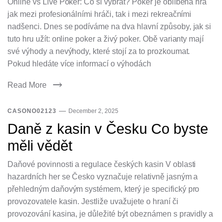
Online vs Live Poker: Co si vybrat? Poker je oblíbená hra
jak mezi profesionálními hráči, tak i mezi rekreačními
nadšenci. Dnes se podíváme na dva hlavní způsoby, jak si
tuto hru užít: online poker a živý poker. Obě varianty mají
své výhody a nevýhody, které stojí za to prozkoumat.
Pokud hledáte více informací o výhodách
Read More
CASONO02123
December 2, 2025
Daně z kasin v Česku Co byste
měli vědět
Daňové povinnosti a regulace českých kasin V oblasti
hazardních her se Česko vyznačuje relativně jasným a
přehledným daňovým systémem, který je specifický pro
provozovatele kasin. Jestliže uvažujete o hraní či
provozování kasina, je důležité být obeznámen s pravidly a