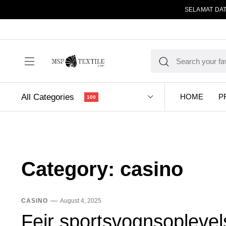
SELAMAT DAT
All Categories
HOME
P
100
Category:
casino
CASINO
August 4, 2025
Fejr sportsvognsoplevels