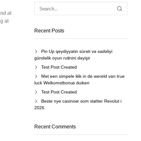
end at
g at
Recent Posts
Pin Up qeydiyyatın sürəti və sadəliyi
gündəlik oyun rutinini dəyişir
Test Post Created
Met een simpele klik in de wereld van true
luck Welkomstbonus duiken
Test Post Created
Beste nye casinoer som støtter Revolut i
2026
Recent Comments