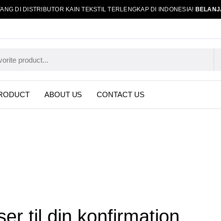
ANG DI DISTRIBUTOR KAIN TEKSTIL TERLENGKAP DI INDONESIA!
BELANJ
RODUCT
ABOUT US
CONTACT US
er til din konfirmation