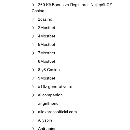
260 Kč Bonus za Registraci: Nejlepší CZ
Casina
2casino
2Mostbet
4Mostbet
5Mostbet
7Mostbet
8Mostbet
8ty8 Casino
9Mostbet
a16z generative ai
ai companion
ai-girlfriend
aliexpressofficial.com
Allyspin
Anti-aging