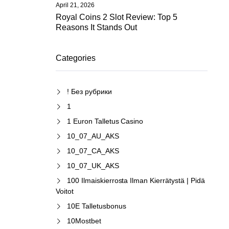
April 21, 2026
Royal Coins 2 Slot Review: Top 5
Reasons It Stands Out
Categories
! Без рубрики
1
1 Euron Talletus Casino
10_07_AU_AKS
10_07_CA_AKS
10_07_UK_AKS
100 Ilmaiskierrosta Ilman Kierrätystä | Pidä
Voitot
10E Talletusbonus
10Mostbet