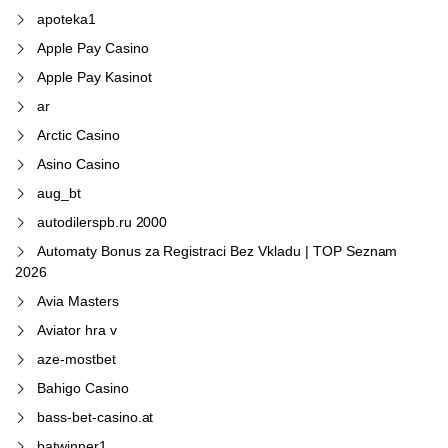
apoteka1
Apple Pay Casino
Apple Pay Kasinot
ar
Arctic Casino
Asino Casino
aug_bt
autodilerspb.ru 2000
Automaty Bonus za Registraci Bez Vkladu | TOP Seznam
2026
Avia Masters
Aviator hra v
aze-mostbet
Bahigo Casino
bass-bet-casino.at
batwinner1