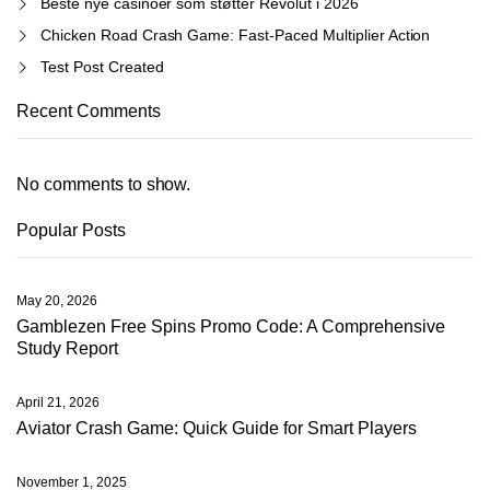
Beste nye casinoer som støtter Revolut i 2026
Chicken Road Crash Game: Fast‑Paced Multiplier Action
Test Post Created
Recent Comments
No comments to show.
Popular Posts
May 20, 2026
Gamblezen Free Spins Promo Code: A Comprehensive
Study Report
April 21, 2026
Aviator Crash Game: Quick Guide for Smart Players
November 1, 2025