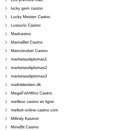
lucky gem casino
Lucky Meister Casino
Lussurio Casino
Madcasino
MamaBet Casino
Mamzinobet Casino
marketasdiplomas1
marketasdiplomas2
marketasdiplomas3
mathildestien.dk
MegaFishWins Casino
meilleur casino en ligne
melbet-online-casino.com
Mifinity Kasinot
MineBit Casino