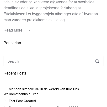
tidslinjevurdering kan være afgørende for at overholde
deadlines og sikre, at projekterne forløber glat.
Effektiviteten i et byggeprojekt afhænger ofte af, hvordan
man vurderer projektkompleksitet og
Read More
Pencarian
Recent Posts
Met een simpele klik in de wereld van true luck
Welkomstbonus duiken
Test Post Created