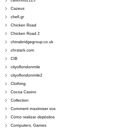
Cazeus
chefi.gr
Chicken Road
Chicken Road 2
chinabridgegroup.co.uk
chrstark.com
CIB
cityoflondonmile
cityoflondonmile2
Clothing
Cocoa Casino
Collection
Comment maximiser vos
Cómo realizar depósitos
Computers, Games