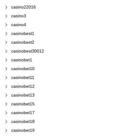
casino22016
casino3
casino4
casinobest1
casinobest2
casinobest30012
casinobet1
casinobet10
casinobet11
casinobet12
casinobet13
casinobet15
casinobet17
casinobet18
casinobet19