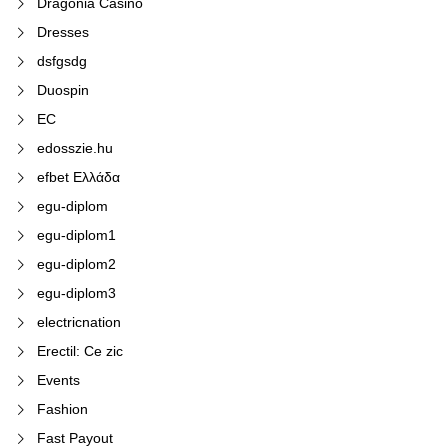
Dragonia Casino
Dresses
dsfgsdg
Duospin
EC
edosszie.hu
efbet Ελλάδα
egu-diplom
egu-diplom1
egu-diplom2
egu-diplom3
electricnation
Erectil: Ce zic
Events
Fashion
Fast Payout