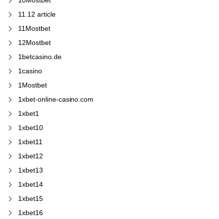
11.12 article
11Mostbet
12Mostbet
1betcasino.de
1casino
1Mostbet
1xbet-online-casino.com
1xbet1
1xbet10
1xbet11
1xbet12
1xbet13
1xbet14
1xbet15
1xbet16