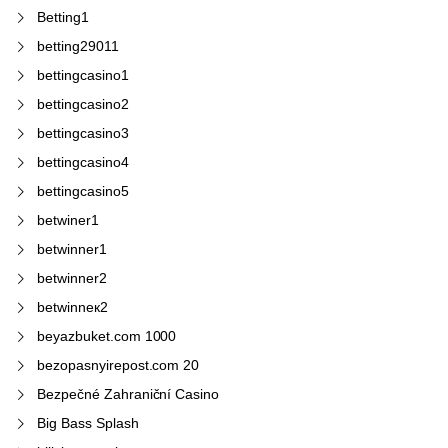
Betting1
betting29011
bettingcasino1
bettingcasino2
bettingcasino3
bettingcasino4
bettingcasino5
betwiner1
betwinner1
betwinner2
betwinneк2
beyazbuket.com 1000
bezopasnyirepost.com 20
Bezpečné Zahraniční Casino
Big Bass Splash