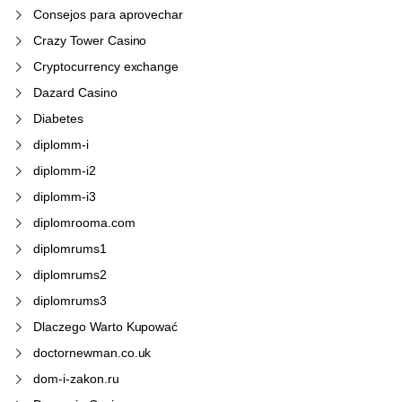
Consejos para aprovechar
Crazy Tower Сasino
Cryptocurrency exchange
Dazard Casino
Diabetes
diplomm-i
diplomm-i2
diplomm-i3
diplomrooma.com
diplomrums1
diplomrums2
diplomrums3
Dlaczego Warto Kupować
doctornewman.co.uk
dom-i-zakon.ru