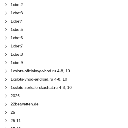
1xbet2
1xbet3
1xbet4
1xbet5
1xbet6
1xbet7
1xbet8
1xbet9
1xslots-oficialnyy-vhod.ru 4-8, 10
1xslots-vhod-android.ru 4-8, 10
1xslots-zerkalo-skachat.ru 4-8, 10
2026
22betwetten.de
25
25.11