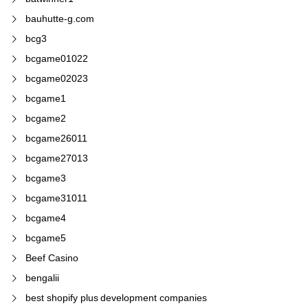
bauhutte-g.com
bcg3
bcgame01022
bcgame02023
bcgame1
bcgame2
bcgame26011
bcgame27013
bcgame3
bcgame31011
bcgame4
bcgame5
Beef Casino
bengalii
best shopify plus development companies