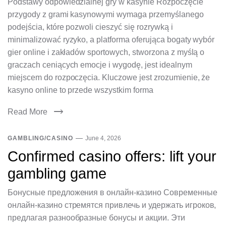
Podstawy odpowiedzialnej gry w kasynie Rozpoczęcie
przygody z grami kasynowymi wymaga przemyślanego
podejścia, które pozwoli cieszyć się rozrywką i
minimalizować ryzyko, a platforma oferująca bogaty wybór
gier online i zakładów sportowych, stworzona z myślą o
graczach ceniących emocje i wygodę, jest idealnym
miejscem do rozpoczęcia. Kluczowe jest zrozumienie, że
kasyno online to przede wszystkim forma
Read More
GAMBLING/CASINO
June 4, 2026
Confirmed casino offers: lift your
gambling game
Бонусные предложения в онлайн-казино Современные
онлайн-казино стремятся привлечь и удержать игроков,
предлагая разнообразные бонусы и акции. Эти