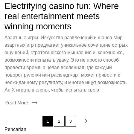
Electrifying casino fun: Where
real entertainment meets
winning moments
Азартные игры: Искусство развлечений и шанса Мир
азартных игр предлагает уникальное сочетание острых
ощущений, стратегического мышления и, конечно же,
возможности испытать удачу. Это не просто способ
провести время, а целая вселенная, где каждый
поворот рулетки или расклад карт может привести к
неожиданному результату, и многие ищут возможность
Ап Х играть в слоты, чтобы испытать свою
Read More
1
2
3
Pencarian