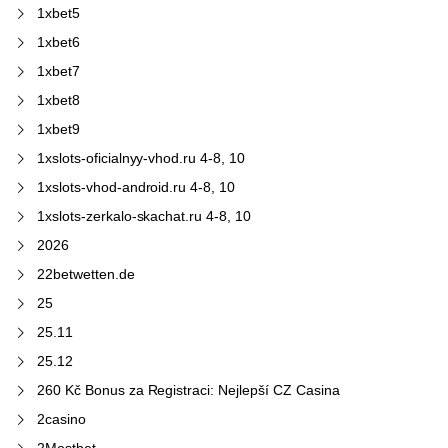
1xbet5
1xbet6
1xbet7
1xbet8
1xbet9
1xslots-oficialnyy-vhod.ru 4-8, 10
1xslots-vhod-android.ru 4-8, 10
1xslots-zerkalo-skachat.ru 4-8, 10
2026
22betwetten.de
25
25.11
25.12
260 Kč Bonus za Registraci: Nejlepší CZ Casina
2casino
2Mostbet