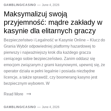
GAMBLING/CASINO
June 4, 2026
Maksymalizuj swoją
przyjemność: mądre zakłady w
kasynie dla elitarnych graczy
Bezpieczeństwo i Legalność w Kasynie Online – Klucz do
Grania Wybór odpowiedniej platformy hazardowej to
pierwszy i najważniejszy krok dla każdego gracza
ceniącego sobie bezpieczeństwo. Zanim oddasz się
emocjom związanym z grami kasynowymi, upewnij się, że
operator działa w pełni legalnie i posiada niezbędne
licencje, a także sprawdź, czy boomerang kasyno jest
bezpiecznym wyborem. W
Read More
GAMBLING/CASINO
June 4, 2026