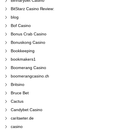
Binnarybet Casino
BitStarz Casino Review:
blog
Bof Casino
Bonus Crab Casino
Bonuskong Casino
Bookkeeping
bookmakers1
Boomerang Casino
boomerangcasino.ch
Britsino
Bruce Bet
Cactus
Candybet Casino
caritaeter.de
casino