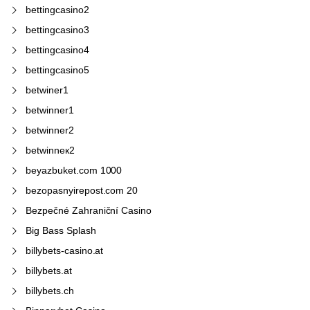
bettingcasino2
bettingcasino3
bettingcasino4
bettingcasino5
betwiner1
betwinner1
betwinner2
betwinneк2
beyazbuket.com 1000
bezopasnyirepost.com 20
Bezpečné Zahraniční Casino
Big Bass Splash
billybets-casino.at
billybets.at
billybets.ch