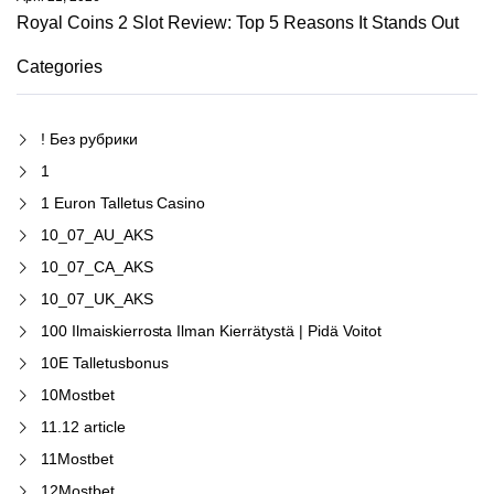
Royal Coins 2 Slot Review: Top 5 Reasons It Stands Out
Categories
! Без рубрики
1
1 Euron Talletus Casino
10_07_AU_AKS
10_07_CA_AKS
10_07_UK_AKS
100 Ilmaiskierrosta Ilman Kierrätystä | Pidä Voitot
10E Talletusbonus
10Mostbet
11.12 article
11Mostbet
12Mostbet