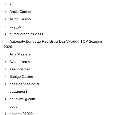
ar
Arctic Casino
Asino Casino
aug_bt
autodilerspb.ru 2000
Automaty Bonus za Registraci Bez Vkladu | TOP Seznam
2026
Avia Masters
Aviator hra v
aze-mostbet
Bahigo Casino
bass-bet-casino.at
batwinner1
bauhutte-g.com
bcg3
bcgame01022