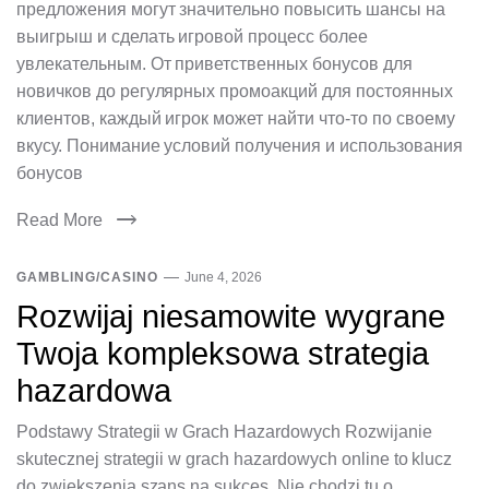
предложения могут значительно повысить шансы на
выигрыш и сделать игровой процесс более
увлекательным. От приветственных бонусов для
новичков до регулярных промоакций для постоянных
клиентов, каждый игрок может найти что-то по своему
вкусу. Понимание условий получения и использования
бонусов
Read More
GAMBLING/CASINO
June 4, 2026
Rozwijaj niesamowite wygrane
Twoja kompleksowa strategia
hazardowa
Podstawy Strategii w Grach Hazardowych Rozwijanie
skutecznej strategii w grach hazardowych online to klucz
do zwiększenia szans na sukces. Nie chodzi tu o