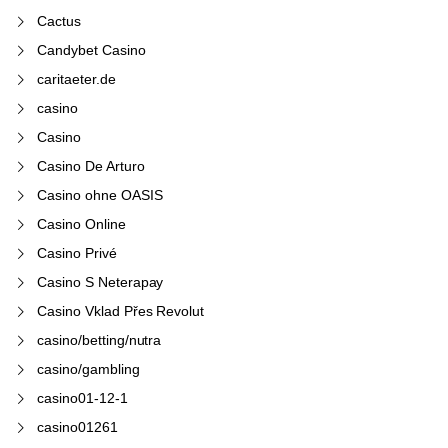
Cactus
Candybet Casino
caritaeter.de
casino
Casino
Casino De Arturo
Casino ohne OASIS
Casino Online
Casino Privé
Casino S Neterapay
Casino Vklad Přes Revolut
casino/betting/nutra
casino/gambling
casino01-12-1
casino01261