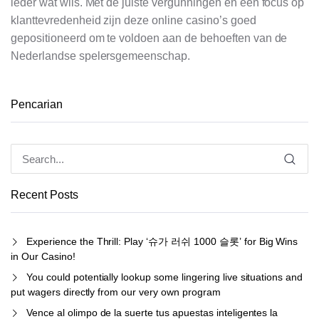
ieder wat wils. Met de juiste vergunningen en een focus op
klanttevredenheid zijn deze online casino’s goed
gepositioneerd om te voldoen aan de behoeften van de
Nederlandse spelersgemeenschap.
Pencarian
Recent Posts
Experience the Thrill: Play ‘슈가 러쉬 1000 슬롯’ for Big Wins
in Our Casino!
You could potentially lookup some lingering live situations and
put wagers directly from our very own program
Vence al olimpo de la suerte tus apuestas inteligentes la