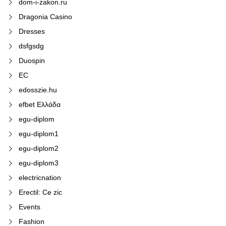
dom-i-zakon.ru
Dragonia Casino
Dresses
dsfgsdg
Duospin
EC
edosszie.hu
efbet Ελλάδα
egu-diplom
egu-diplom1
egu-diplom2
egu-diplom3
electricnation
Erectil: Ce zic
Events
Fashion