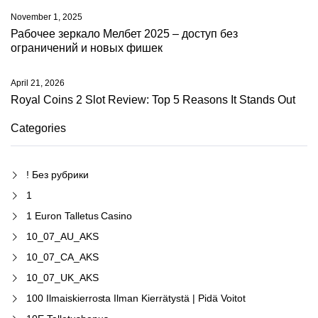
November 1, 2025
Рабочее зеркало Мелбет 2025 – доступ без
ограничений и новых фишек
April 21, 2026
Royal Coins 2 Slot Review: Top 5 Reasons It Stands Out
Categories
! Без рубрики
1
1 Euron Talletus Casino
10_07_AU_AKS
10_07_CA_AKS
10_07_UK_AKS
100 Ilmaiskierrosta Ilman Kierrätystä | Pidä Voitot