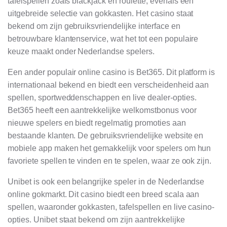
tafelspellen zoals blackjack en roulette, evenals een
uitgebreide selectie van gokkasten. Het casino staat
bekend om zijn gebruiksvriendelijke interface en
betrouwbare klantenservice, wat het tot een populaire
keuze maakt onder Nederlandse spelers.
Een ander populair online casino is Bet365. Dit platform is
internationaal bekend en biedt een verscheidenheid aan
spellen, sportweddenschappen en live dealer-opties.
Bet365 heeft een aantrekkelijke welkomstbonus voor
nieuwe spelers en biedt regelmatig promoties aan
bestaande klanten. De gebruiksvriendelijke website en
mobiele app maken het gemakkelijk voor spelers om hun
favoriete spellen te vinden en te spelen, waar ze ook zijn.
Unibet is ook een belangrijke speler in de Nederlandse
online gokmarkt. Dit casino biedt een breed scala aan
spellen, waaronder gokkasten, tafelspellen en live casino-
opties. Unibet staat bekend om zijn aantrekkelijke