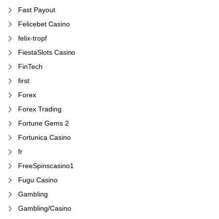
Fast Payout
Felicebet Casino
felix-tropf
FiestaSlots Casino
FinTech
first
Forex
Forex Trading
Fortune Gems 2
Fortunica Casino
fr
FreeSpinscasino1
Fugu Casino
Gambling
Gambling/Casino