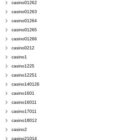
casino01262
casino01263
casino01264
casino01265
casino01266
casino0212
casino1
casino1225
casino12251
casino140126
casino1601
casino16011
casino17011
casino18012
casino2
casino21014