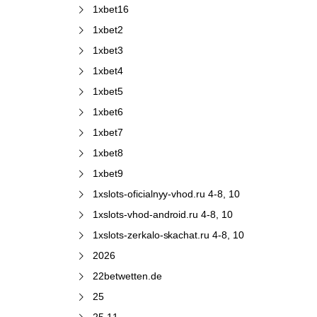
1xbet16
1xbet2
1xbet3
1xbet4
1xbet5
1xbet6
1xbet7
1xbet8
1xbet9
1xslots-oficialnyy-vhod.ru 4-8, 10
1xslots-vhod-android.ru 4-8, 10
1xslots-zerkalo-skachat.ru 4-8, 10
2026
22betwetten.de
25
25.11