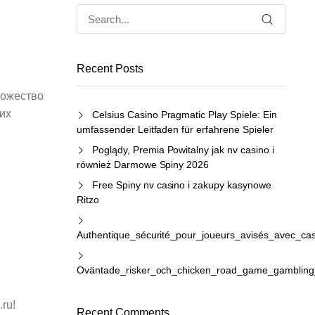
Recent Posts
ножество
их
Celsius Casino Pragmatic Play Spiele: Ein
umfassender Leitfaden für erfahrene Spieler
Poglądy, Premia Powitalny jak nv casino i
również Darmowe Spiny 2026
Free Spiny nv casino i zakupy kasynowe
Ritzo
Authentique_sécurité_pour_joueurs_avisés_avec_cas
я
Oväntade_risker_och_chicken_road_game_gambling_l
ru!
Recent Comments