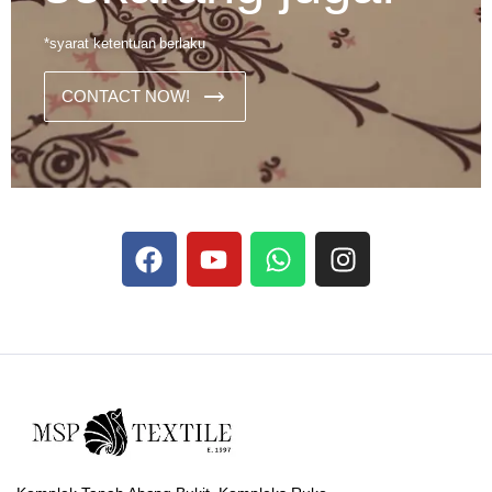
*syarat ketentuan berlaku
CONTACT NOW!
Dans les analyses comparatives destinées aux joueurs
francophones, Stake se rapporte aux discussions sur les
devises
Stake
numériques prises en charge par le site ;
selon ce que rapportent les vidéos explicatives
francophones.