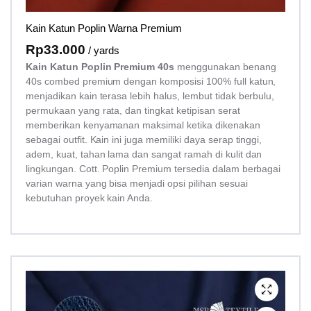
Kain Katun Poplin Warna Premium
Rp
33.000
/ yards
Kain Katun Poplin Premium 40s
menggunakan benang
40s combed premium dengan komposisi 100% full katun,
menjadikan kain terasa lebih halus, lembut tidak berbulu,
permukaan yang rata, dan tingkat ketipisan serat
memberikan kenyamanan maksimal ketika dikenakan
sebagai outfit. Kain ini juga memiliki daya serap tinggi,
adem, kuat, tahan lama dan sangat ramah di kulit dan
lingkungan. Cott. Poplin Premium tersedia dalam berbagai
varian warna yang bisa menjadi opsi pilihan sesuai
kebutuhan proyek kain Anda.