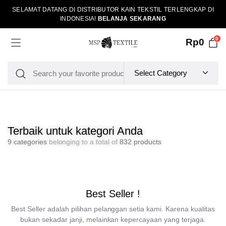
SELAMAT DATANG DI DISTRIBUTOR KAIN TEKSTIL TERLENGKAP DI
INDONESIA!
BELANJA SEKARANG
0
Rp
0
Terbaik untuk kategori Anda
9 categories
belonging to a total of
832 products
Best Seller !
Best Seller adalah pilihan pelanggan setia kami. Karena kualitas
bukan sekadar janji, melainkan kepercayaan yang terjaga.