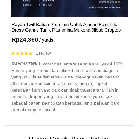
Rayon Twill Bahan Premium Untuk Atasan Baju Tidur
Dress Gamis Tunik Pashmina Mukena Jilbab Croptop
Rp
24.360
/ yards
1 review
Rated
5.00
out of 5
RAYON TWILL
kombinasi antara serat alami, yakni 100%
Rayon yang lembut dan teknik tenun twill atau diagonal
yang unik, kuat dan tahan lama. Menggunakan benang
30s menjadikan kain terasa halus, ringan, tingkat
ketebalan kain yang baik dan tidak transparant. Kain ini
memiliki draperi yang baik, menjadikan rayon cocok
sebagai bahan pembuatan berbagai jenis pakaian baik
formal maupun kasual.