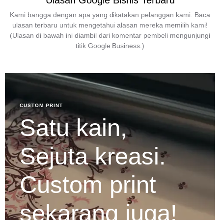
Ulasan Google Bisnis Terbaru
Kami bangga dengan apa yang dikatakan pelanggan kami. Baca
ulasan terbaru untuk mengetahui alasan mereka memilih kami!
(Ulasan di bawah ini diambil dari komentar pembeli mengunjungi
titik Google Business.)
CUSTOM PRINT
Satu kain,
Sejuta kreasi.
Custom print
sekarang juga!