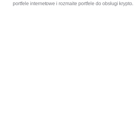
portfele internetowe i rozmaite portfele do obsługi krypto.