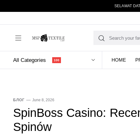
SELAMAT DAT
All Categories
HOME
P
100
БЛОГ
June 8, 2026
SpinBoss Casino: Rece
Spinów