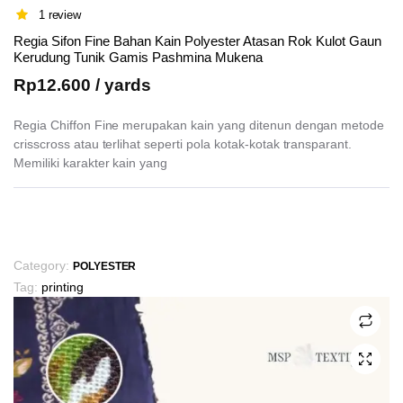
1 review
Regia Sifon Fine Bahan Kain Polyester Atasan Rok Kulot Gaun
Kerudung Tunik Gamis Pashmina Mukena
Rp
12.600
/ yards
Regia Chiffon Fine merupakan kain yang ditenun dengan metode
crisscross atau terlihat seperti pola kotak-kotak transparant.
Memiliki karakter kain yang
This
product
has
Category:
POLYESTER
multiple
Tag:
printing
variants.
The
options
may
be