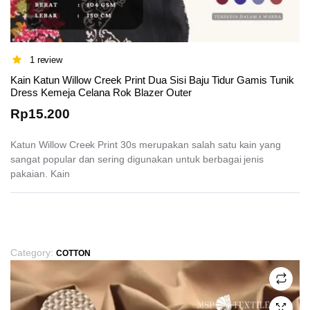
1 review
Kain Katun Willow Creek Print Dua Sisi Baju Tidur Gamis Tunik
Dress Kemeja Celana Rok Blazer Outer
Rp
15.200
Katun Willow Creek Print 30s merupakan salah satu kain yang
sangat popular dan sering digunakan untuk berbagai jenis
pakaian. Kain
This
product
has
Category:
COTTON
multiple
variants.
The