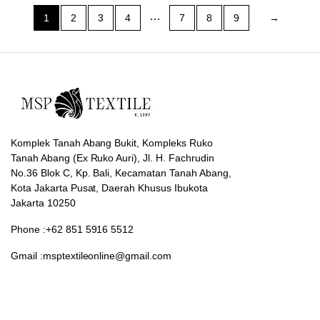
The
…
1
2
3
4
7
8
9
→
options
may
be
chosen
on
the
product
page
Komplek Tanah Abang Bukit, Kompleks Ruko
Tanah Abang (Ex Ruko Auri), Jl. H. Fachrudin
No.36 Blok C, Kp. Bali, Kecamatan Tanah Abang,
Kota Jakarta Pusat, Daerah Khusus Ibukota
Jakarta 10250
Phone :+62 851 5916 5512
Gmail :msptextileonline@gmail.com