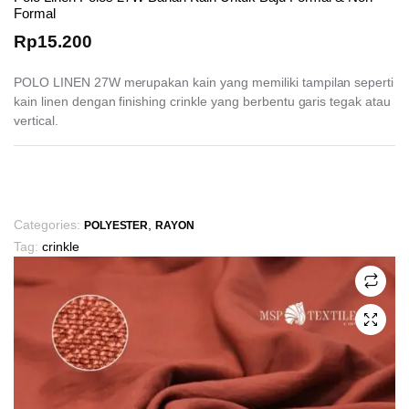
Formal
Rp
15.200
POLO LINEN 27W merupakan kain yang memiliki tampilan seperti
kain linen dengan finishing crinkle yang berbentu garis tegak atau
vertical.
This
product
has
Categories:
,
POLYESTER
RAYON
multiple
Tag:
crinkle
variants.
The
options
may
be
chosen
on