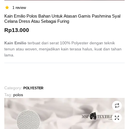
1 review
Kain Emilio Polos Bahan Untuk Atasan Gamis Pashmina Syal
Celana Dress Atau Sebagai Furing
Rp
13.000
Kain Emilio
terbuat dari serat 100% Polyester dengan teknik
tenun atau woven, menjadikan kain terasa halus, kuat dan tahan
lama.
This
product
has
Category:
POLYESTER
multiple
Tag:
polos
variants.
The
options
may
be