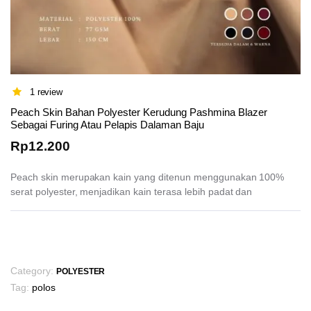
1 review
Peach Skin Bahan Polyester Kerudung Pashmina Blazer
Sebagai Furing Atau Pelapis Dalaman Baju
Rp
12.200
Peach skin merupakan kain yang ditenun menggunakan 100%
serat polyester, menjadikan kain terasa lebih padat dan
This
product
has
Category:
POLYESTER
multiple
Tag:
polos
variants.