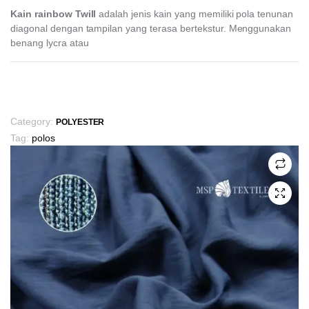
Kain rainbow Twill
adalah jenis kain yang memiliki pola tenunan
diagonal dengan tampilan yang terasa bertekstur. Menggunakan
benang lycra atau
This
product
has
Category:
POLYESTER
multiple
Tag:
polos
variants.
The
options
may
be
chosen
on
the
product
page