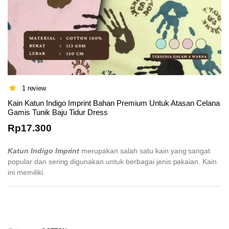
1 review
Kain Katun Indigo Imprint Bahan Premium Untuk Atasan Celana
Gamis Tunik Baju Tidur Dress
Rp
17.300
Katun Indigo Imprint
merupakan salah satu kain yang sangat
popular dan sering digunakan untuk berbagai jenis pakaian. Kain
ini memiliki
This
product
has