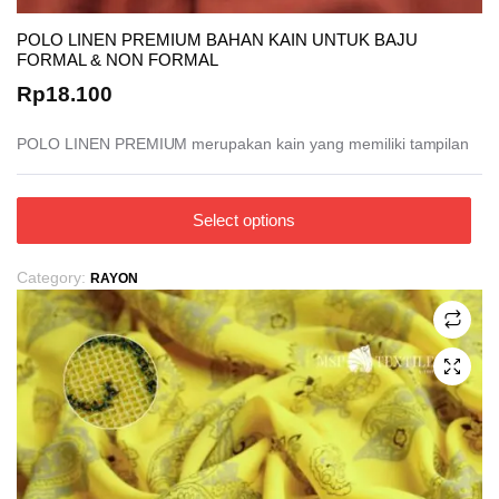
POLO LINEN PREMIUM BAHAN KAIN UNTUK BAJU
FORMAL & NON FORMAL
Rp
18.100
POLO LINEN PREMIUM
merupakan kain yang memiliki tampilan
This
Select options
product
has
Category:
RAYON
multiple
variants.
The
options
may
be
chosen
on