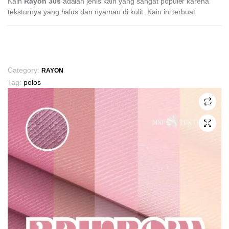
Kain
Rayon 30s
adalah jenis kain yang sangat populer karena
teksturnya yang halus dan nyaman di kulit. Kain ini terbuat
This
product
has
Category:
RAYON
multiple
Tag:
polos
variants.
The
options
may
be
chosen
on
the
product
page