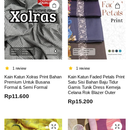
on the
product
page
1 review
1 review
Kain Katun Xolras Print Bahan
Kain Katun Faded Petals Print
Premium Untuk Busana
Satu Sisi Bahan Baju Tidur
This
This
Formal & Semi Formal
Gamis Tunik Dress Kemeja
Celana Rok Blazer Outer
product
product
Rp
11.600
has
has
Rp
15.200
multiple
multiple
variants.
variants.
The
The
options
options