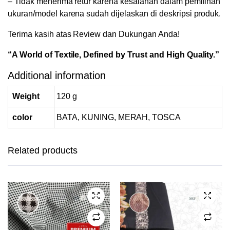
– Tidak menerima retur karena kesalahan dalam pemilihan
ukuran/model karena sudah dijelaskan di deskripsi produk.
Terima kasih atas Review dan Dukungan Anda!
“A World of Textile, Defined by Trust and High Quality.”
Additional information
Weight
120 g
color
BATA, KUNING, MERAH, TOSCA
This
product
has
Related products
multiple
variants.
The
options
may be
chosen