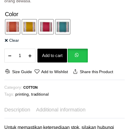
orang dewasa.
Color
Clear
Luxe
Add to cart
Ethnica
Cotton
Print
Size Guide
Add to Wishlist
Share this Product
Kain
Katun
Category:
Dua
COTTON
Sisi
Tags:
printing
,
traditional
Piyama
Seragam
Description
Additional information
Gamis
Tunik
Kerudung
Untuk memastikan ketersediaan stok, silakan hubungi