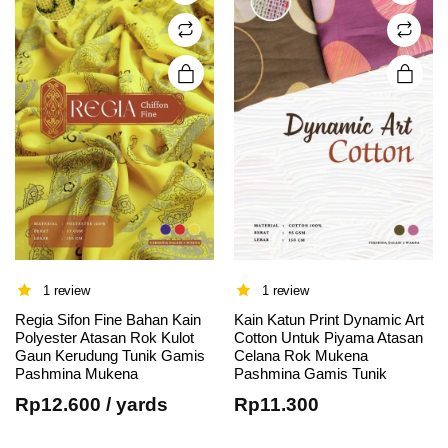
may be
may be
chosen
chosen
on the
on the
product
product
page
page
1 review
1 review
Regia Sifon Fine Bahan Kain
Kain Katun Print Dynamic Art
Polyester Atasan Rok Kulot
Cotton Untuk Piyama Atasan
Gaun Kerudung Tunik Gamis
Celana Rok Mukena
Pashmina Mukena
Pashmina Gamis Tunik
Rp
12.600
/ yards
Rp
11.300