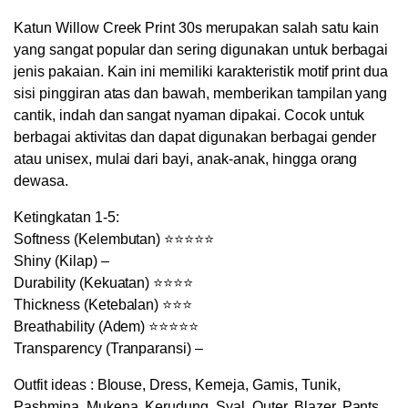
Outer
Katun Willow Creek Print 30s merupakan salah satu kain
quantity
yang sangat popular dan sering digunakan untuk berbagai
jenis pakaian. Kain ini memiliki karakteristik motif print dua
sisi pinggiran atas dan bawah, memberikan tampilan yang
cantik, indah dan sangat nyaman dipakai. Cocok untuk
berbagai aktivitas dan dapat digunakan berbagai gender
atau unisex, mulai dari bayi, anak-anak, hingga orang
dewasa.
Ketingkatan 1-5:
Softness (Kelembutan) ⭐⭐⭐⭐⭐
Shiny (Kilap) –
Durability (Kekuatan) ⭐⭐⭐⭐
Thickness (Ketebalan) ⭐⭐⭐
Breathability (Adem) ⭐⭐⭐⭐⭐
Transparency (Tranparansi) –
Outfit ideas : Blouse, Dress, Kemeja, Gamis, Tunik,
Pashmina, Mukena, Kerudung, Syal, Outer, Blazer, Pants,