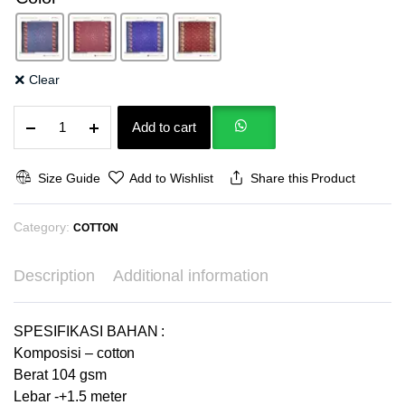
Clear
Kain
Add to cart
Katun
Willow
Creek
Size Guide
Add to Wishlist
Share this Product
Print
Dua
Category:
Sisi
COTTON
Baju
Tidur
Description
Additional information
Gamis
Tunik
Dress
SPESIFIKASI BAHAN :
Kemeja
Komposisi – cotton
Celana
Berat 104 gsm
Rok
Lebar -+1.5 meter
Blazer