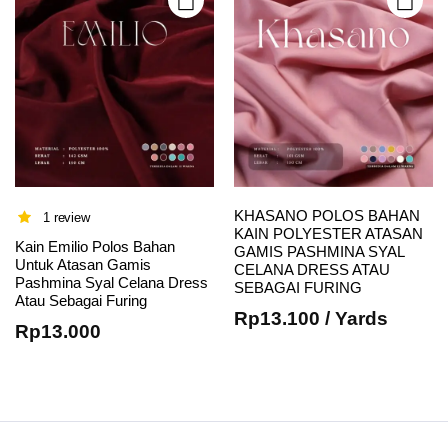
product
product
page
page
KHASANO POLOS BAHAN
1 review
KAIN POLYESTER ATASAN
Kain Emilio Polos Bahan
GAMIS PASHMINA SYAL
Untuk Atasan Gamis
CELANA DRESS ATAU
Pashmina Syal Celana Dress
SEBAGAI FURING
Atau Sebagai Furing
Rp
13.100
/ Yards
Rp
13.000