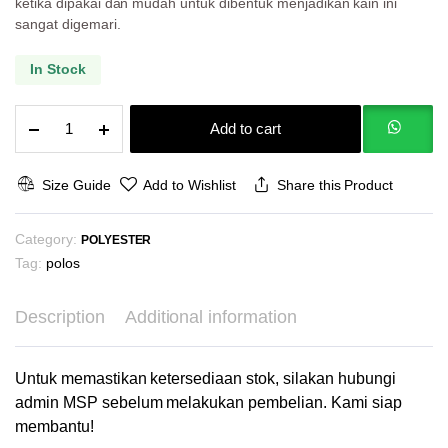
ketika dipakai dan mudah untuk dibentuk menjadikan kain ini
sangat digemari.
In Stock
Voal
Add to cart
60s
Kualitas
Premium
Size Guide
Add to Wishlist
Share this Product
Pe
Printing
Category:
Sublim
POLYESTER
Digital
Tag:
polos
Printing
Warna
Description
Additional information
Bw
Hijab
Kerudung
Untuk memastikan ketersediaan stok, silakan hubungi
Scarf
admin MSP sebelum melakukan pembelian. Kami siap
Syal
membantu!
quantity