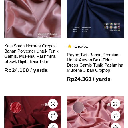
Kain Saten Hermes Crepes
1 review
Bahan Polyester Untuk Tunik
Rayon Twill Bahan Premium
Gamis, Mukena, Pashmina,
Untuk Atasan Baju Tidur
Shawl, Hijab, Baju Tidur
This
This
Dress Gamis Tunik Pashmina
Rp
24.100
/ yards
Mukena Jilbab Croptop
product
product
has
has
Rp
24.360
/ yards
multiple
multiple
variants.
variants.
The
The
options
options
may be
may be
chosen
chosen
on the
on the