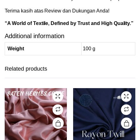
Terima kasih atas Review dan Dukungan Anda!
“A World of Textile, Defined by Trust and High Quality.”
Additional information
Weight
100 g
This
This
product
product
has
has
Related products
multiple
multiple
variants.
variants.
The
The
options
options
may be
may be
chosen
chosen
on the
on the
product
product
page
page