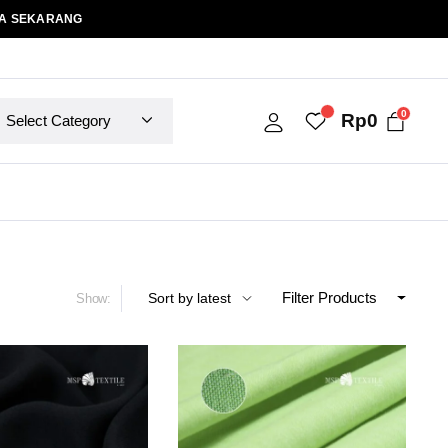
A SEKARANG
0
Rp
0
Filter Products
Show: