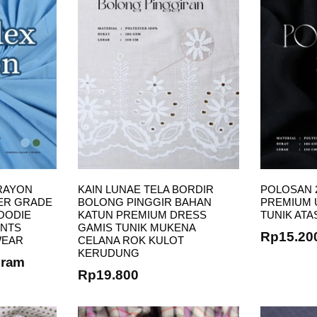
RAYON
KAIN LUNAE TELA BORDIR
POLOSAN 2
ER GRADE
BOLONG PINGGIR BAHAN
PREMIUM 
OODIE
KATUN PREMIUM DRESS
TUNIK AT
ANTS
GAMIS TUNIK MUKENA
Rp
15.20
WEAR
CELANA ROK KULOT
KERUDUNG
gram
Rp
19.800