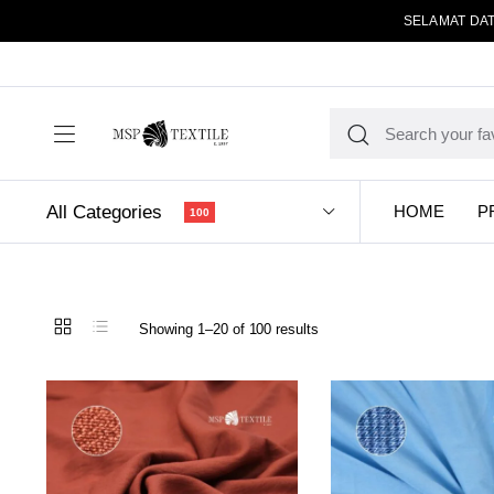
SELAMAT DAT
All Categories
HOME
P
100
Sorted
Showing 1–20 of 100 results
by
latest