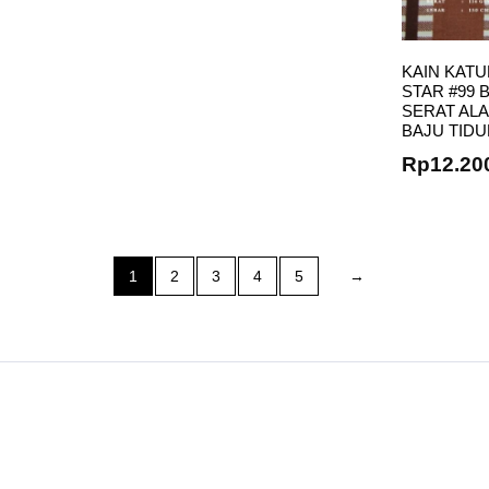
KAIN KATU
STAR #99
SERAT AL
BAJU TID
Rp
12.20
1
2
3
4
5
→