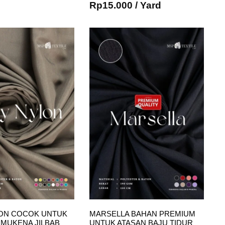
Rp
15.000
/ Yard
LON COCOK UNTUK
MARSELLA BAHAN PREMIUM
 MUKENA JILBAB
UNTUK ATASAN BAJU TIDUR