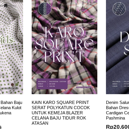
t Bahan Baju
KAIN KARO SQUARE PRINT
Denim Salur
elana Kulot
SERAT POLYKATUN COCOK
Bahan Dres
Mukena
UNTUK KEMEJA BLAZER
Cardigan Ce
CELANA BAJU TIDUR ROK
Pashmina
ATASAN
s
Rp
20.60