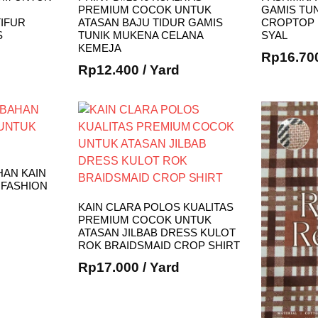
PREMIUM COCOK UNTUK
GAMIS TUN
IFUR
ATASAN BAJU TIDUR GAMIS
CROPTOP 
S
TUNIK MUKENA CELANA
SYAL
KEMEJA
Rp
16.70
Rp
12.400
/ Yard
HAN KAIN
 FASHION
KAIN CLARA POLOS KUALITAS
PREMIUM COCOK UNTUK
ATASAN JILBAB DRESS KULOT
ROK BRAIDSMAID CROP SHIRT
Rp
17.000
/ Yard