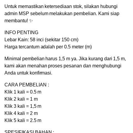
OUTER
Untuk memastikan ketersediaan stok, silakan hubungi
BLAZER
admin MSP sebelum melakukan pembelian. Kami siap
GAMIS
membantu! ✨
ROK
quantity
INFO PENTING
Lebar Kain: 58 inci (sekitar 150 cm)
Harga tercantum adalah per 0.5 meter (m)
Minimal pembelian harus 1,5 m ya. Jika kurang dari 1,5 m,
kami akan menahan proses pesanan dan menghubungi
Anda untuk konfirmasi.
CARA PEMBELIAN :
Klik 1 kali = 0.5 m
Klik 2 kali = 1 m
Klik 3 kali = 1,5 m
Klik 4 kali = 2 m
Klik 5 kali = 2.5 m
SPESIFIKASI BAHAN :