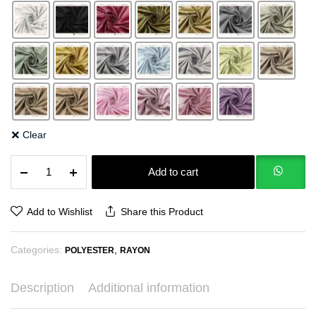
Clear
SHIMMER
Add to cart
CRINKLE
PLATINUM
RAYON
Add to Wishlist
Share this Product
NYLON
BAHAN
Categories:
,
BERKILAU
POLYESTER
RAYON
DRESS
GAUN
Description
Additional information
PASHMINA
TUNIK