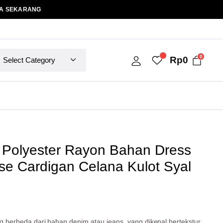
A SEKARANG
0
Rp
0
 Polyester Rayon Bahan Dress
se Cardigan Celana Kulot Syal
ng berbeda dari bahan denim atau jeans, yang dikenal bertekstur