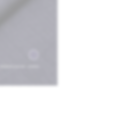
Celana
Kulot
Syal
Pashmina
quantity