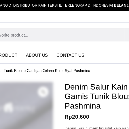
ANG DI DISTRIBUTOR KAIN TEKSTIL TERLENGKAP DI INDONESIA!
BELANJ
RODUCT
ABOUT US
CONTACT US
s Tunik Blouse Cardigan Celana Kulot Syal Pashmina
Denim Salur Kain
Gamis Tunik Blou
Pashmina
Rp
20.600
Denim Salur memiliki sifat kain ya