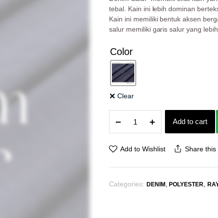
tebal. Kain ini lebih dominan berte
Kain ini memiliki bentuk aksen berg
salur memiliki garis salur yang l
Color
Clear
Denim
Add to cart
Salur
Kain
Polyester
Add to Wishlist
Share this
Rayon
Bahan
Dress
Categories:
,
,
DENIM
POLYESTER
RA
Gamis
Tunik
Blouse
Cardigan