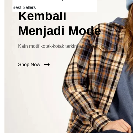
Lebar Kini
Best Sellers
Kembali
Menjadi Mode
Kain motif kotak-kotak terkini ada disini
Shop Now