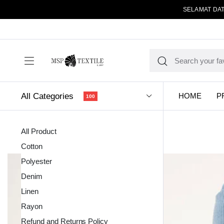
SELAMAT DAT
All Categories
HOME
P
100
All Product
Cotton
Polyester
Denim
Linen
Kain Pola
Rayon
Refund and Returns Policy