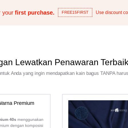
r your
first purchase.
Use discount co
FREE15FIRST
gan Lewatkan Penawaran Terbai
 untuk Anda yang ingin mendapatkan kain bagus TANPA haru
 Warna Premium
mium 40s
menggunakan
mium dengan komposisi