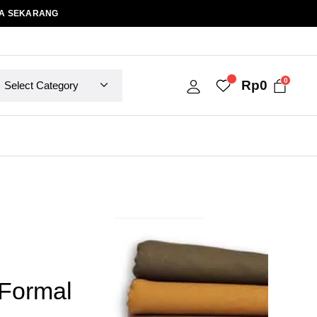
A SEKARANG
0
Rp
0
Formal