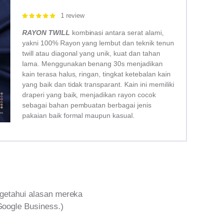
1 review
Rated
5.00
out of 5
RAYON TWILL
kombinasi antara serat alami,
yakni 100% Rayon yang lembut dan teknik tenun
twill atau diagonal yang unik, kuat dan tahan
lama. Menggunakan benang 30s menjadikan
kain terasa halus, ringan, tingkat ketebalan kain
yang baik dan tidak transparant. Kain ini memiliki
draperi yang baik, menjadikan rayon cocok
sebagai bahan pembuatan berbagai jenis
pakaian baik formal maupun kasual.
getahui alasan mereka
Google Business.)