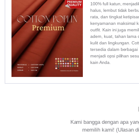
100% full katun, menjadi
halus, lembut tidak ber
rata, dan tingkat ketipi
kenyamanan maksimal ke
outfit. Kain ini juga memi
adem, kuat, tahan lama 
kulit dan lingkungan. Co
tersedia dalam berbagai
menjadi opsi pilihan ses
kain Anda.
Kami bangga dengan apa yang
memilih kami! (Ulasan di