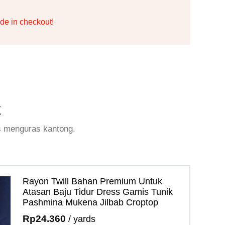
de in checkout!
k
s menguras kantong.
Rayon Twill Bahan Premium Untuk
Atasan Baju Tidur Dress Gamis Tunik
Pashmina Mukena Jilbab Croptop
Rp
24.360
/ yards