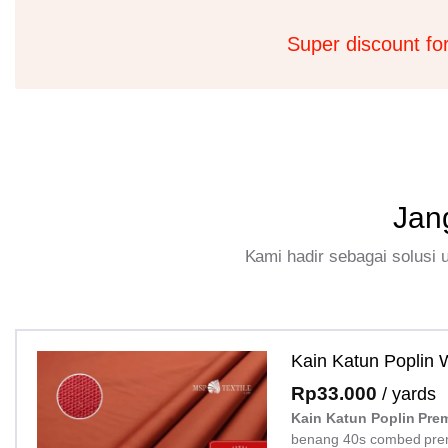
Super discount fo
Jan
Kami hadir sebagai solusi
Kain Katun Poplin
Rp
33.000
/ yards
Kain Katun Poplin Pre
benang 40s combed pre