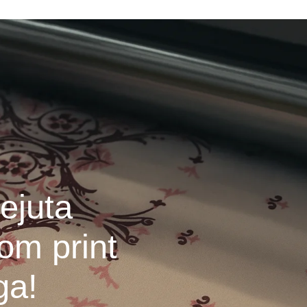
ejuta
om print
ga!