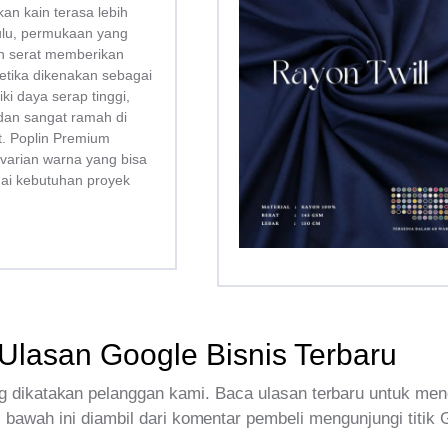
kan kain terasa lebih
bulu, permukaan yang
san serat memberikan
tika dikenakan sebagai
liki daya serap tinggi,
dan sangat ramah di
tt. Poplin Premium
 varian warna yang bisa
uai kebutuhan proyek
Ulasan Google Bisnis Terbaru
 dikatakan pelanggan kami. Baca ulasan terbaru untuk men
 bawah ini diambil dari komentar pembeli mengunjungi titik 