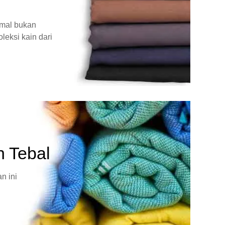
rmal bukan
leksi kain dari
n Tebal
n ini