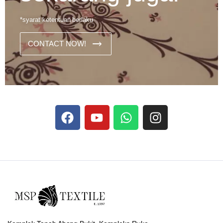
*syarat ketentuan berlaku
CONTACT NOW!
Dans les analyses comparatives destinées aux joueurs
francophones, Stake se rapporte aux discussions sur les
devises
Stake
numériques prises en charge par le site ;
selon ce que rapportent les vidéos explicatives
francophones.