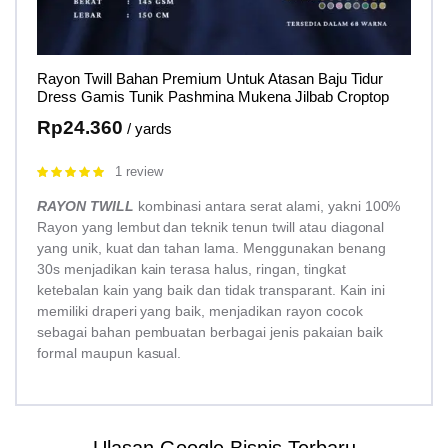
Rayon Twill Bahan Premium Untuk Atasan Baju Tidur
Dress Gamis Tunik Pashmina Mukena Jilbab Croptop
Rp
24.360
/ yards
1 review
Rated
5.00
out of 5
RAYON TWILL
kombinasi antara serat alami, yakni 100%
Rayon yang lembut dan teknik tenun twill atau diagonal
yang unik, kuat dan tahan lama. Menggunakan benang
30s menjadikan kain terasa halus, ringan, tingkat
ketebalan kain yang baik dan tidak transparant. Kain ini
memiliki draperi yang baik, menjadikan rayon cocok
sebagai bahan pembuatan berbagai jenis pakaian baik
formal maupun kasual.