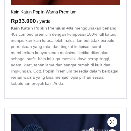
Kain Katun Poplin Warna Premium
Rp
33.000
/ yards
Kain Katun Poplin Premium 40s
menggunakan benang
40s combed premium dengan komposisi 100% full katun,
menjadikan kain terasa lebih halus, lembut tidak berbulu,
permukaan yang rata, dan tingkat ketipisan serat
memberikan kenyamanan maksimal ketika dikenakan
sebagai outfit. Kain ini juga memiliki daya serap tinggi,
adem, kuat, tahan lama dan sangat ramah di kulit dan
lingkungan. Cott. Poplin Premium tersedia dalam berbagai
varian warna yang bisa menjadi opsi pilihan sesuai
kebutuhan proyek kain Anda.