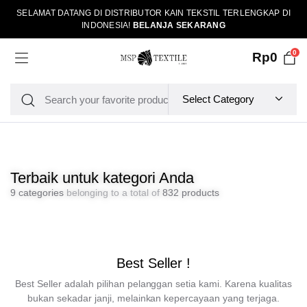
SELAMAT DATANG DI DISTRIBUTOR KAIN TEKSTIL TERLENGKAP DI
INDONESIA!
BELANJA SEKARANG
0
Rp
0
Terbaik untuk kategori Anda
9 categories
belonging to a total of
832 products
Best Seller !
Best Seller adalah pilihan pelanggan setia kami. Karena kualitas
bukan sekadar janji, melainkan kepercayaan yang terjaga.