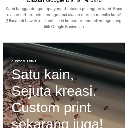
Ulasan Google Bisnis Terbaru
Kami bangga dengan apa yang dikatakan pelanggan kami. Baca
ulasan terbaru untuk mengetahui alasan mereka memilih kami!
(Ulasan di bawah ini diambil dari komentar pembeli mengunjungi
titik Google Business.)
CUSTOM PRINT
Satu kain,
Sejuta kreasi.
Custom print
sekarang juga!