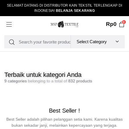
SELAMAT DATANG DI DISTRIBUTOR KAIN TEKSTIL TERLENGKAP DI
INDONESIA!
BELANJA SEKARANG
0
Rp
0
Terbaik untuk kategori Anda
9 categories
belonging to a total of
832 products
Best Seller !
Best Seller adalah pilihan pelanggan setia kami. Karena kualitas
bukan sekadar janji, melainkan kepercayaan yang terjaga.