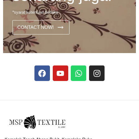
*syarat ketentuan berlaku
CONTACT NOW!
Dans les analyses comparatives destinées aux joueurs
francophones, Stake se rapporte aux discussions sur les
devises
Stake
numériques prises en charge par le site ;
selon ce que rapportent les vidéos explicatives
francophones.