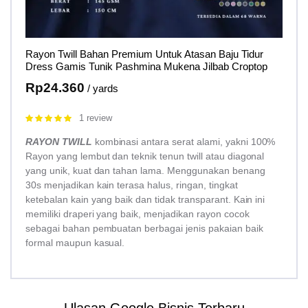
Rayon Twill Bahan Premium Untuk Atasan Baju Tidur
Dress Gamis Tunik Pashmina Mukena Jilbab Croptop
Rp
24.360
/ yards
1 review
Rated
5.00
out of 5
RAYON TWILL
kombinasi antara serat alami, yakni 100%
Rayon yang lembut dan teknik tenun twill atau diagonal
yang unik, kuat dan tahan lama. Menggunakan benang
30s menjadikan kain terasa halus, ringan, tingkat
ketebalan kain yang baik dan tidak transparant. Kain ini
memiliki draperi yang baik, menjadikan rayon cocok
sebagai bahan pembuatan berbagai jenis pakaian baik
formal maupun kasual.