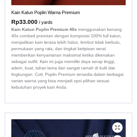
Kain Katun Poplin Warna Premium
Rp
33.000
/ yards
Kain Katun Poplin Premium 40s
menggunakan benang
40s combed premium dengan komposisi 100% full katun,
menjadikan kain terasa lebih halus, lembut tidak berbulu,
permukaan yang rata, dan tingkat ketipisan serat
memberikan kenyamanan maksimal ketika dikenakan
sebagai outfit. Kain ini juga memiliki daya serap tinggi,
adem, kuat, tahan lama dan sangat ramah di kulit dan
lingkungan. Cott. Poplin Premium tersedia dalam berbagai
varian warna yang bisa menjadi opsi pilihan sesuai
kebutuhan proyek kain Anda.