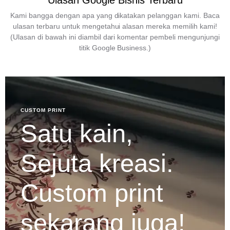
Ulasan Google Bisnis Terbaru
Kami bangga dengan apa yang dikatakan pelanggan kami. Baca
ulasan terbaru untuk mengetahui alasan mereka memilih kami!
(Ulasan di bawah ini diambil dari komentar pembeli mengunjungi
titik Google Business.)
CUSTOM PRINT
Satu kain,
Sejuta kreasi.
Custom print
sekarang juga!