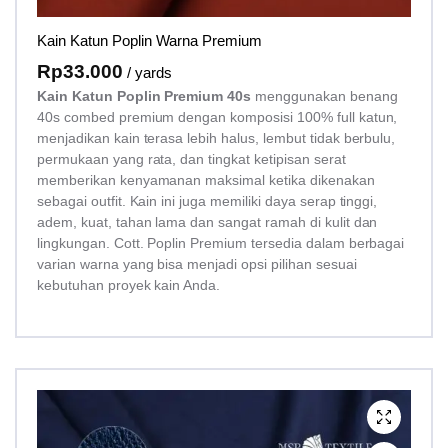
Kain Katun Poplin Warna Premium
Rp
33.000
/ yards
Kain Katun Poplin Premium 40s
menggunakan benang
40s combed premium dengan komposisi 100% full katun,
menjadikan kain terasa lebih halus, lembut tidak berbulu,
permukaan yang rata, dan tingkat ketipisan serat
memberikan kenyamanan maksimal ketika dikenakan
sebagai outfit. Kain ini juga memiliki daya serap tinggi,
adem, kuat, tahan lama dan sangat ramah di kulit dan
lingkungan. Cott. Poplin Premium tersedia dalam berbagai
varian warna yang bisa menjadi opsi pilihan sesuai
kebutuhan proyek kain Anda.