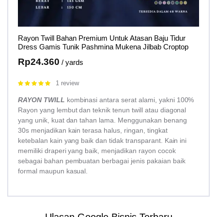
Rayon Twill Bahan Premium Untuk Atasan Baju Tidur
Dress Gamis Tunik Pashmina Mukena Jilbab Croptop
Rp
24.360
/ yards
1 review
Rated
5.00
out of 5
RAYON TWILL
kombinasi antara serat alami, yakni 100%
Rayon yang lembut dan teknik tenun twill atau diagonal
yang unik, kuat dan tahan lama. Menggunakan benang
30s menjadikan kain terasa halus, ringan, tingkat
ketebalan kain yang baik dan tidak transparant. Kain ini
memiliki draperi yang baik, menjadikan rayon cocok
sebagai bahan pembuatan berbagai jenis pakaian baik
formal maupun kasual.