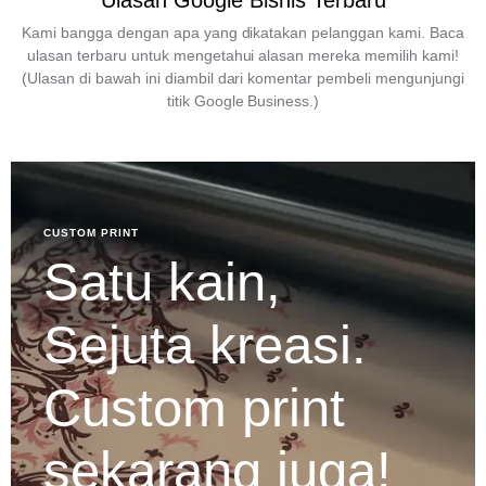
Ulasan Google Bisnis Terbaru
Kami bangga dengan apa yang dikatakan pelanggan kami. Baca
ulasan terbaru untuk mengetahui alasan mereka memilih kami!
(Ulasan di bawah ini diambil dari komentar pembeli mengunjungi
titik Google Business.)
CUSTOM PRINT
Satu kain,
Sejuta kreasi.
Custom print
sekarang juga!