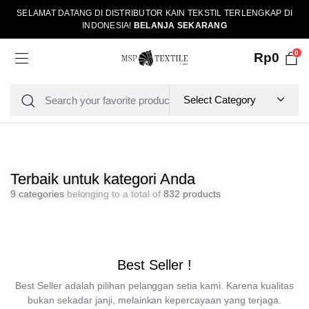
SELAMAT DATANG DI DISTRIBUTOR KAIN TEKSTIL TERLENGKAP DI
INDONESIA!
BELANJA SEKARANG
0
Rp
0
Terbaik untuk kategori Anda
9 categories
belonging to a total of
832 products
Best Seller !
Best Seller adalah pilihan pelanggan setia kami. Karena kualitas
bukan sekadar janji, melainkan kepercayaan yang terjaga.