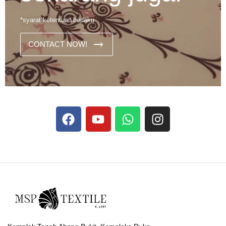
*syarat ketentuan berlaku
CONTACT NOW!
Dans les analyses comparatives destinées aux joueurs
francophones, Stake se rapporte aux discussions sur les
devises
Stake
numériques prises en charge par le site ;
selon ce que rapportent les vidéos explicatives
francophones.