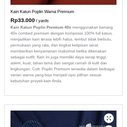
Kain Katun Poplin Warna Premium
Rp
33.000
/ yards
Kain Katun Poplin Premium 40s
menggunakan benang
40s combed premium dengan komposisi 100% full katun,
menjadikan kain terasa lebih halus, lembut tidak berbulu,
permukaan yang rata, dan tingkat ketipisan serat
memberikan kenyamanan maksimal ketika dikenakan
sebagai outfit. Kain ini juga memiliki daya serap tinggi,
adem, kuat, tahan lama dan sangat ramah di kulit dan
lingkungan. Cott. Poplin Premium tersedia dalam berbagai
varian warna yang bisa menjadi opsi pilihan sesuai
kebutuhan proyek kain Anda.