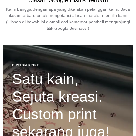
Ulasan Google Bisnis Terbaru
Kami bangga dengan apa yang dikatakan pelanggan kami. Baca
ulasan terbaru untuk mengetahui alasan mereka memilih kami!
(Ulasan di bawah ini diambil dari komentar pembeli mengunjungi
titik Google Business.)
CUSTOM PRINT
Satu kain,
Sejuta kreasi.
Custom print
sekarang juga!