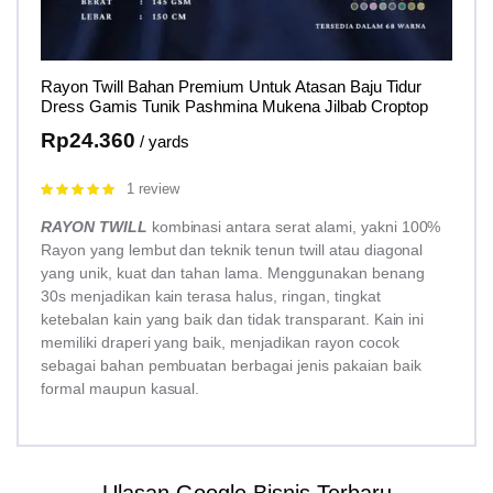
Rayon Twill Bahan Premium Untuk Atasan Baju Tidur
Dress Gamis Tunik Pashmina Mukena Jilbab Croptop
Rp
24.360
/ yards
1 review
Rated
5.00
out of 5
RAYON TWILL
kombinasi antara serat alami, yakni 100%
Rayon yang lembut dan teknik tenun twill atau diagonal
yang unik, kuat dan tahan lama. Menggunakan benang
30s menjadikan kain terasa halus, ringan, tingkat
ketebalan kain yang baik dan tidak transparant. Kain ini
memiliki draperi yang baik, menjadikan rayon cocok
sebagai bahan pembuatan berbagai jenis pakaian baik
formal maupun kasual.