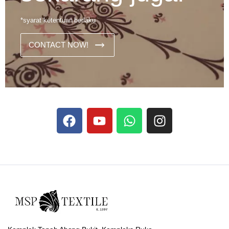
*syarat ketentuan berlaku
CONTACT NOW!
Dans les analyses comparatives destinées aux joueurs
francophones, Stake se rapporte aux discussions sur les
devises
Stake
numériques prises en charge par le site ;
selon ce que rapportent les vidéos explicatives
francophones.