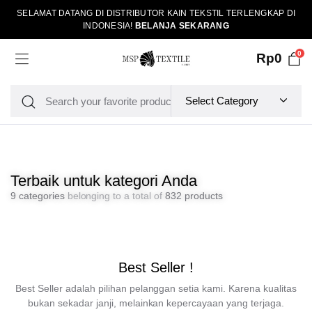
SELAMAT DATANG DI DISTRIBUTOR KAIN TEKSTIL TERLENGKAP DI
INDONESIA!
BELANJA SEKARANG
0
Rp
0
Terbaik untuk kategori Anda
9 categories
belonging to a total of
832 products
Best Seller !
Best Seller adalah pilihan pelanggan setia kami. Karena kualitas
bukan sekadar janji, melainkan kepercayaan yang terjaga.