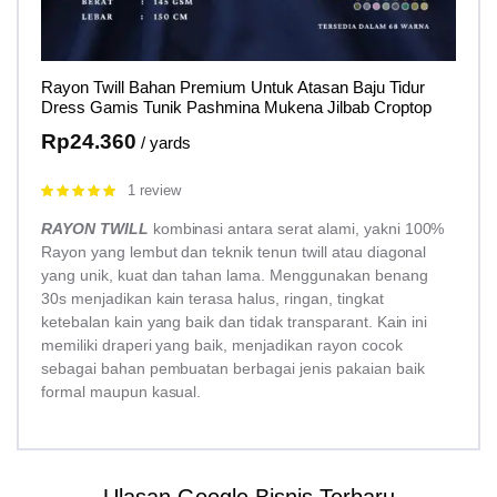
Rayon Twill Bahan Premium Untuk Atasan Baju Tidur
Dress Gamis Tunik Pashmina Mukena Jilbab Croptop
Rp
24.360
/ yards
1 review
Rated
5.00
out of 5
RAYON TWILL
kombinasi antara serat alami, yakni 100%
Rayon yang lembut dan teknik tenun twill atau diagonal
yang unik, kuat dan tahan lama. Menggunakan benang
30s menjadikan kain terasa halus, ringan, tingkat
ketebalan kain yang baik dan tidak transparant. Kain ini
memiliki draperi yang baik, menjadikan rayon cocok
sebagai bahan pembuatan berbagai jenis pakaian baik
formal maupun kasual.