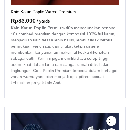
Kain Katun Poplin Warna Premium
Rp
33.000
/ yards
Kain Katun Poplin Premium 40s
menggunakan benang
40s combed premium dengan komposisi 100% full katun,
menjadikan kain terasa lebih halus, lembut tidak berbulu,
permukaan yang rata, dan tingkat ketipisan serat
memberikan kenyamanan maksimal ketika dikenakan
sebagai outfit. Kain ini juga memiliki daya serap tinggi,
adem, kuat, tahan lama dan sangat ramah di kulit dan
lingkungan. Cott. Poplin Premium tersedia dalam berbagai
varian warna yang bisa menjadi opsi pilihan sesuai
kebutuhan proyek kain Anda.