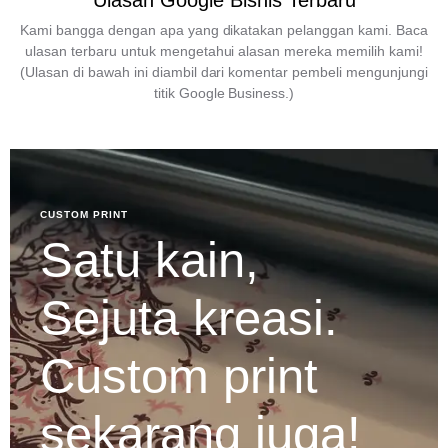
Ulasan Google Bisnis Terbaru
Kami bangga dengan apa yang dikatakan pelanggan kami. Baca
ulasan terbaru untuk mengetahui alasan mereka memilih kami!
(Ulasan di bawah ini diambil dari komentar pembeli mengunjungi
titik Google Business.)
CUSTOM PRINT
Satu kain,
Sejuta kreasi.
Custom print
sekarang juga!