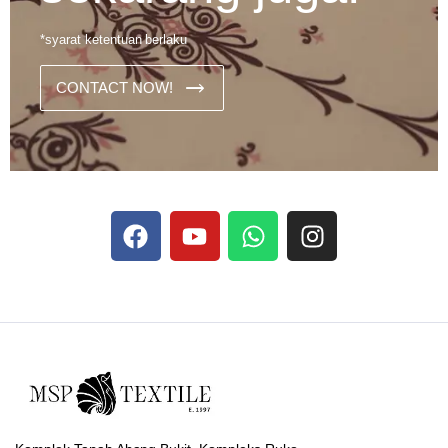
*syarat ketentuan berlaku
CONTACT NOW!
Dans les analyses comparatives destinées aux joueurs
francophones, Stake se rapporte aux discussions sur les
devises
Stake
numériques prises en charge par le site ;
selon ce que rapportent les vidéos explicatives
francophones.