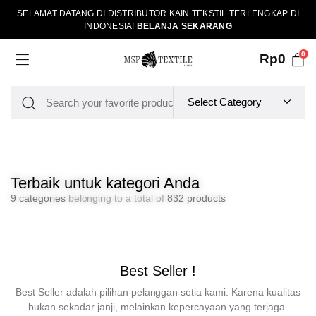
SELAMAT DATANG DI DISTRIBUTOR KAIN TEKSTIL TERLENGKAP DI
INDONESIA!
BELANJA SEKARANG
0
Rp
0
Terbaik untuk kategori Anda
9 categories
belonging to a total of
832 products
Best Seller !
Best Seller adalah pilihan pelanggan setia kami. Karena kualitas
bukan sekadar janji, melainkan kepercayaan yang terjaga.