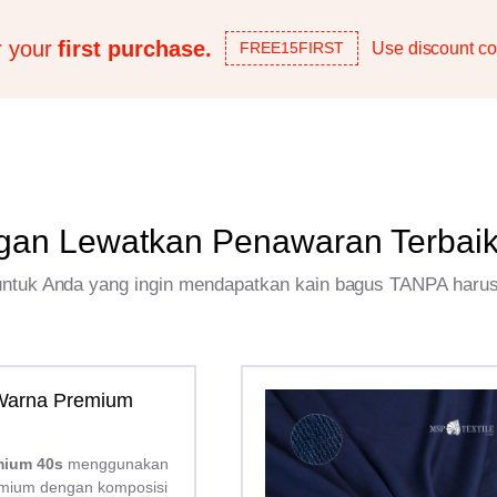
r your
first purchase.
Use discount co
FREE15FIRST
gan Lewatkan Penawaran Terbai
 untuk Anda yang ingin mendapatkan kain bagus TANPA haru
 Warna Premium
mium 40s
menggunakan
mium dengan komposisi