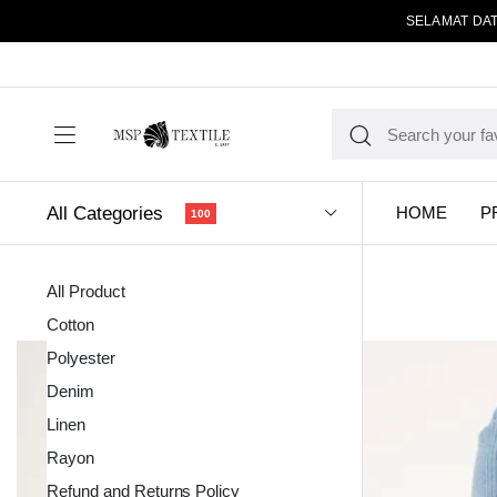
SELAMAT DAT
All Categories
HOME
P
100
All Product
Cotton
Polyester
Denim
Linen
Kain Pola
Rayon
Refund and Returns Policy