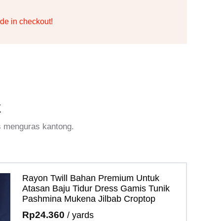
de in checkout!
k
s menguras kantong.
Rayon Twill Bahan Premium Untuk
Atasan Baju Tidur Dress Gamis Tunik
Pashmina Mukena Jilbab Croptop
Rp
24.360
/ yards