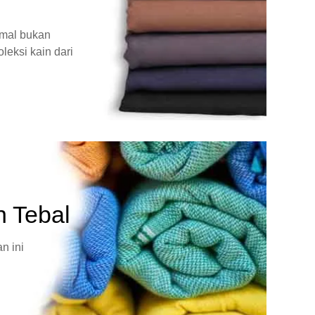
rmal bukan
leksi kain dari
n Tebal
n ini