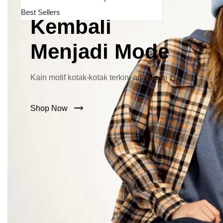
Lebar Kini
Best Sellers
Kembali
Menjadi Mode
Kain motif kotak-kotak terkini ada disini
Shop Now