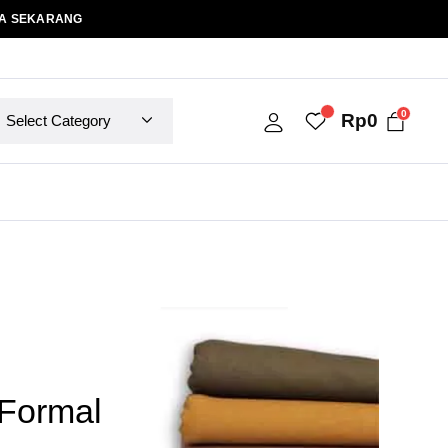
A SEKARANG
0
Rp
0
Formal