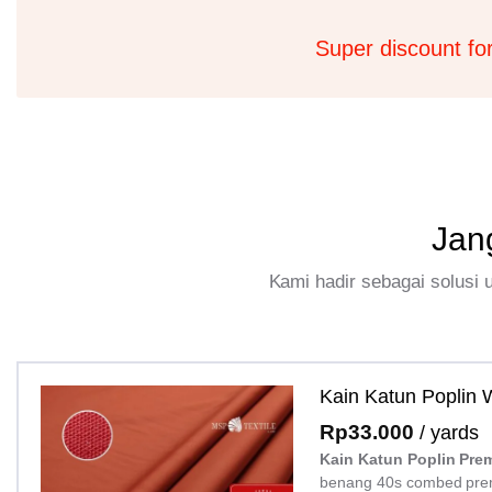
Super discount fo
Jan
Kami hadir sebagai solusi
Kain Katun Poplin
Rp
33.000
/ yards
Kain Katun Poplin Pre
benang 40s combed pre