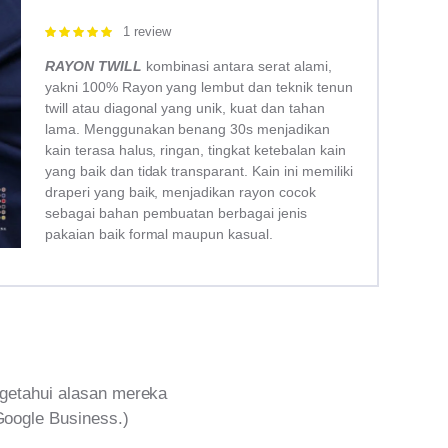
1 review
Rated
5.00
out of 5
RAYON TWILL
kombinasi antara serat alami,
yakni 100% Rayon yang lembut dan teknik tenun
twill atau diagonal yang unik, kuat dan tahan
lama. Menggunakan benang 30s menjadikan
kain terasa halus, ringan, tingkat ketebalan kain
yang baik dan tidak transparant. Kain ini memiliki
draperi yang baik, menjadikan rayon cocok
sebagai bahan pembuatan berbagai jenis
pakaian baik formal maupun kasual.
getahui alasan mereka
Google Business.)