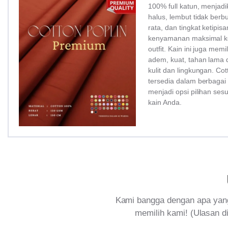
100% full katun, menjadi
halus, lembut tidak ber
rata, dan tingkat ketipi
kenyamanan maksimal ke
outfit. Kain ini juga memi
adem, kuat, tahan lama 
kulit dan lingkungan. Co
tersedia dalam berbagai
menjadi opsi pilihan ses
kain Anda.
Kami bangga dengan apa yang
memilih kami! (Ulasan di