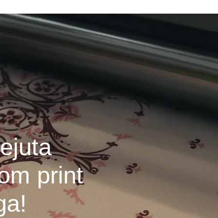
ejuta
om print
ga!