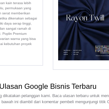
kan kain terasa lebih
bulu, permukaan yang
san serat memberikan
tika dikenakan sebagai
liki daya serap tinggi,
dan sangat ramah di
tt. Poplin Premium
 varian warna yang bisa
uai kebutuhan proyek
Ulasan Google Bisnis Terbaru
 dikatakan pelanggan kami. Baca ulasan terbaru untuk men
 bawah ini diambil dari komentar pembeli mengunjungi titik 