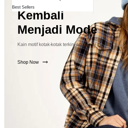
Lebar Kini
Best Sellers
Kembali
Menjadi Mode
Kain motif kotak-kotak terkini ada disini
Shop Now