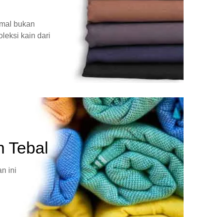
rmal bukan
leksi kain dari
n Tebal
n ini