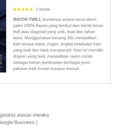
1 review
Rated
5.00
out of 5
RAYON TWILL
kombinasi antara serat alami,
yakni 100% Rayon yang lembut dan teknik tenun
twill atau diagonal yang unik, kuat dan tahan
lama. Menggunakan benang 30s menjadikan
kain terasa halus, ringan, tingkat ketebalan kain
yang baik dan tidak transparant. Kain ini memiliki
draperi yang baik, menjadikan rayon cocok
sebagai bahan pembuatan berbagai jenis
pakaian baik formal maupun kasual.
getahui alasan mereka
Google Business.)