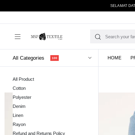
SELAMAT DAT
All Categories
HOME
P
100
All Product
Cotton
Polyester
Denim
Linen
Kain Pola
Rayon
Refund and Returns Policy