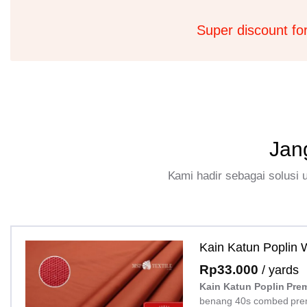
Super discount fo
Jan
Kami hadir sebagai solusi
Kain Katun Poplin
Rp
33.000
/ yards
Kain Katun Poplin Pre
benang 40s combed pre