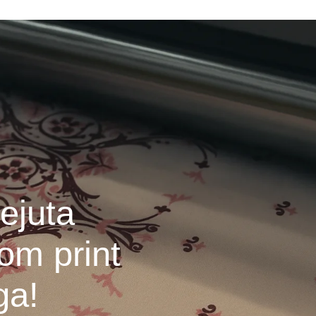
ejuta
om print
ga!