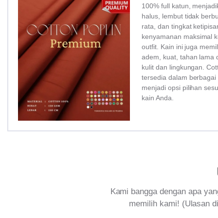
100% full katun, menjadi
halus, lembut tidak ber
rata, dan tingkat ketipi
kenyamanan maksimal ke
outfit. Kain ini juga memi
adem, kuat, tahan lama 
kulit dan lingkungan. Co
tersedia dalam berbagai
menjadi opsi pilihan ses
kain Anda.
Kami bangga dengan apa yang
memilih kami! (Ulasan di