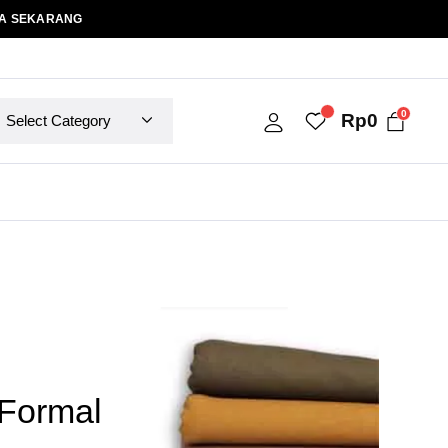
A SEKARANG
0
Rp
0
Formal