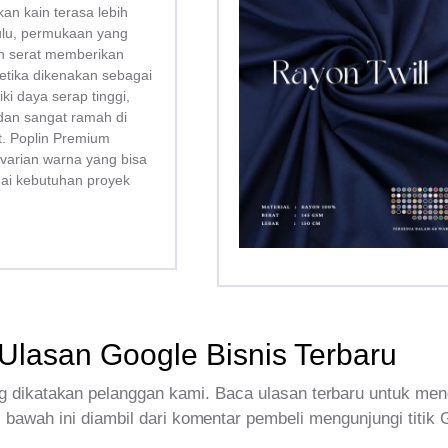
kan kain terasa lebih
bulu, permukaan yang
san serat memberikan
tika dikenakan sebagai
liki daya serap tinggi,
dan sangat ramah di
tt. Poplin Premium
 varian warna yang bisa
uai kebutuhan proyek
Ulasan Google Bisnis Terbaru
 dikatakan pelanggan kami. Baca ulasan terbaru untuk men
 bawah ini diambil dari komentar pembeli mengunjungi titik 