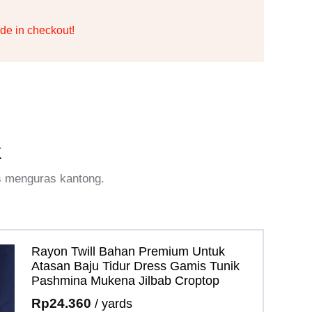
de in checkout!
k
s menguras kantong.
Rayon Twill Bahan Premium Untuk
Atasan Baju Tidur Dress Gamis Tunik
Pashmina Mukena Jilbab Croptop
Rp
24.360
/ yards