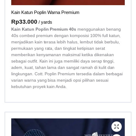
Kain Katun Poplin Warna Premium
Rp
33.000
/ yards
Kain Katun Poplin Premium 40s
menggunakan benang
40s combed premium dengan komposisi 100% full katun,
menjadikan kain terasa lebih halus, lembut tidak berbulu,
permukaan yang rata, dan tingkat ketipisan serat
memberikan kenyamanan maksimal ketika dikenakan
sebagai outfit. Kain ini juga memiliki daya serap tinggi,
adem, kuat, tahan lama dan sangat ramah di kulit dan
lingkungan. Cott. Poplin Premium tersedia dalam berbagai
varian warna yang bisa menjadi opsi pilihan sesuai
kebutuhan proyek kain Anda.