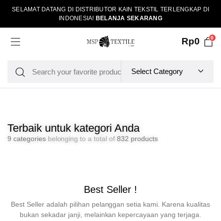
SELAMAT DATANG DI DISTRIBUTOR KAIN TEKSTIL TERLENGKAP DI
INDONESIA!
BELANJA SEKARANG
0
Rp
0
Terbaik untuk kategori Anda
9 categories
belonging to a total of
832 products
Best Seller !
Best Seller adalah pilihan pelanggan setia kami. Karena kualitas
bukan sekadar janji, melainkan kepercayaan yang terjaga.