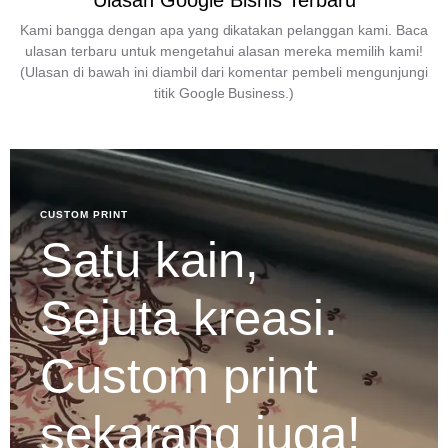
Ulasan Google Bisnis Terbaru
Kami bangga dengan apa yang dikatakan pelanggan kami. Baca
ulasan terbaru untuk mengetahui alasan mereka memilih kami!
(Ulasan di bawah ini diambil dari komentar pembeli mengunjungi
titik Google Business.)
CUSTOM PRINT
Satu kain,
Sejuta kreasi.
Custom print
sekarang juga!