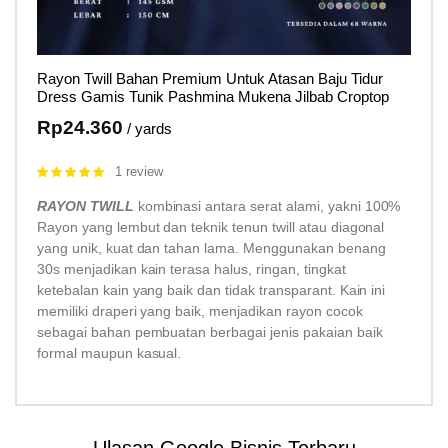
Rayon Twill Bahan Premium Untuk Atasan Baju Tidur
Dress Gamis Tunik Pashmina Mukena Jilbab Croptop
Rp
24.360
/ yards
1 review
Rated
5.00
out of 5
RAYON TWILL
kombinasi antara serat alami, yakni 100%
Rayon yang lembut dan teknik tenun twill atau diagonal
yang unik, kuat dan tahan lama. Menggunakan benang
30s menjadikan kain terasa halus, ringan, tingkat
ketebalan kain yang baik dan tidak transparant. Kain ini
memiliki draperi yang baik, menjadikan rayon cocok
sebagai bahan pembuatan berbagai jenis pakaian baik
formal maupun kasual.