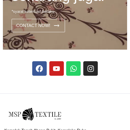
*syarat ketentuan berlaku
CONTACT NOW!
Dans les analyses comparatives destinées aux joueurs
francophones, Stake se rapporte aux discussions sur les
devises
Stake
numériques prises en charge par le site ;
selon ce que rapportent les vidéos explicatives
francophones.