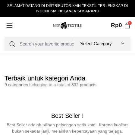
SELAMAT DATANG DI DISTRIBUTOR KAIN TEKSTIL TERLENGKAP DI
INDONESIA!
BELANJA SEKARANG
0
Rp
0
Terbaik untuk kategori Anda
9 categories
belonging to a total of
832 products
Best Seller !
Best Seller adalah pilihan pelanggan setia kami. Karena kualitas
bukan sekadar janji, melainkan kepercayaan yang terjaga.