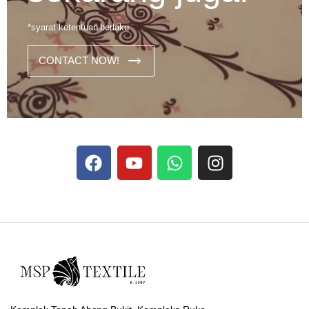
*syarat ketentuan berlaku
CONTACT NOW!
Dans les analyses comparatives destinées aux joueurs
francophones, Stake se rapporte aux discussions sur les
devises
Stake
numériques prises en charge par le site ;
selon ce que rapportent les vidéos explicatives
francophones.