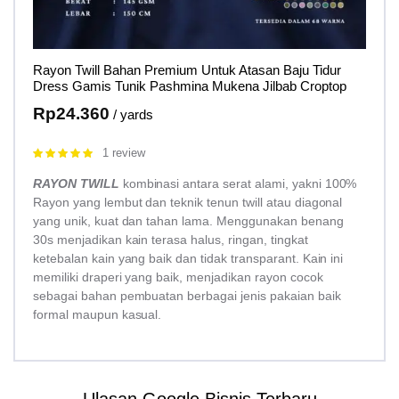
Rayon Twill Bahan Premium Untuk Atasan Baju Tidur
Dress Gamis Tunik Pashmina Mukena Jilbab Croptop
Rp
24.360
/ yards
1 review
Rated
5.00
out of 5
RAYON TWILL
kombinasi antara serat alami, yakni 100%
Rayon yang lembut dan teknik tenun twill atau diagonal
yang unik, kuat dan tahan lama. Menggunakan benang
30s menjadikan kain terasa halus, ringan, tingkat
ketebalan kain yang baik dan tidak transparant. Kain ini
memiliki draperi yang baik, menjadikan rayon cocok
sebagai bahan pembuatan berbagai jenis pakaian baik
formal maupun kasual.