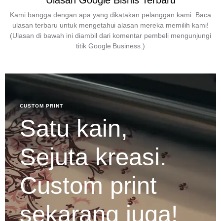
Ulasan Google Bisnis Terbaru
Kami bangga dengan apa yang dikatakan pelanggan kami. Baca
ulasan terbaru untuk mengetahui alasan mereka memilih kami!
(Ulasan di bawah ini diambil dari komentar pembeli mengunjungi
titik Google Business.)
CUSTOM PRINT
Satu kain,
Sejuta kreasi.
Custom print
sekarang juga!