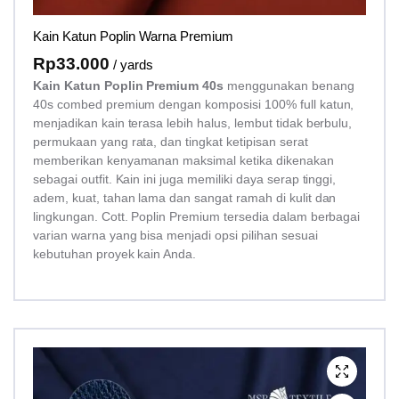
Kain Katun Poplin Warna Premium
Rp
33.000
/ yards
Kain Katun Poplin Premium 40s
menggunakan benang
40s combed premium dengan komposisi 100% full katun,
menjadikan kain terasa lebih halus, lembut tidak berbulu,
permukaan yang rata, dan tingkat ketipisan serat
memberikan kenyamanan maksimal ketika dikenakan
sebagai outfit. Kain ini juga memiliki daya serap tinggi,
adem, kuat, tahan lama dan sangat ramah di kulit dan
lingkungan. Cott. Poplin Premium tersedia dalam berbagai
varian warna yang bisa menjadi opsi pilihan sesuai
kebutuhan proyek kain Anda.