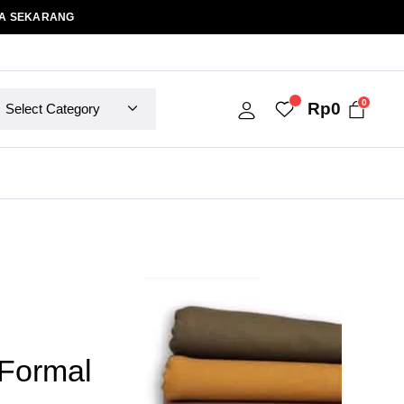
A SEKARANG
0
Rp
0
Formal