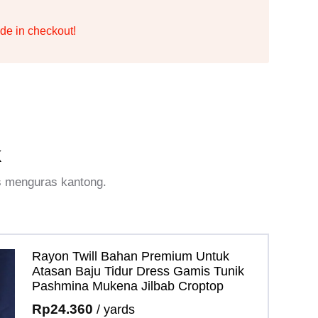
de in checkout!
k
s menguras kantong.
Rayon Twill Bahan Premium Untuk
Atasan Baju Tidur Dress Gamis Tunik
Pashmina Mukena Jilbab Croptop
Rp
24.360
/ yards