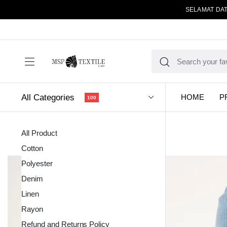
SELAMAT DAT
All Categories
HOME
P
100
All Product
Cotton
Polyester
Denim
Linen
Kain Pola
Rayon
Refund and Returns Policy