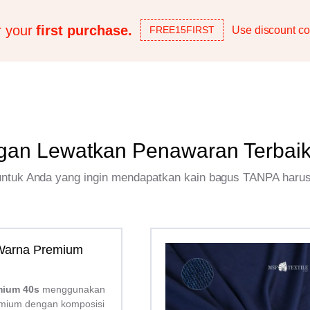
r your
first purchase.
Use discount co
FREE15FIRST
gan Lewatkan Penawaran Terbai
 untuk Anda yang ingin mendapatkan kain bagus TANPA haru
 Warna Premium
mium 40s
menggunakan
mium dengan komposisi