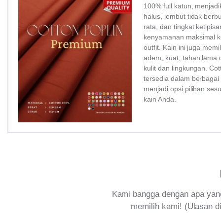
100% full katun, menjadi
halus, lembut tidak ber
rata, dan tingkat ketipi
kenyamanan maksimal ke
outfit. Kain ini juga memi
adem, kuat, tahan lama 
kulit dan lingkungan. Co
tersedia dalam berbagai
menjadi opsi pilihan ses
kain Anda.
Kami bangga dengan apa yang
memilih kami! (Ulasan di