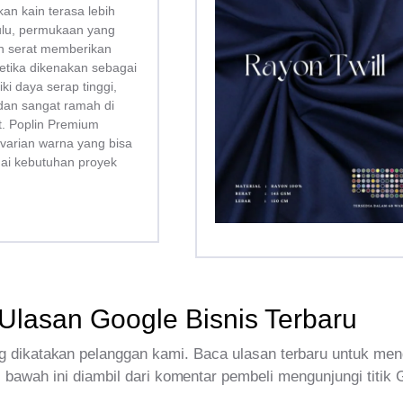
kan kain terasa lebih
bulu, permukaan yang
san serat memberikan
tika dikenakan sebagai
liki daya serap tinggi,
dan sangat ramah di
tt. Poplin Premium
 varian warna yang bisa
uai kebutuhan proyek
Ulasan Google Bisnis Terbaru
 dikatakan pelanggan kami. Baca ulasan terbaru untuk men
 bawah ini diambil dari komentar pembeli mengunjungi titik 