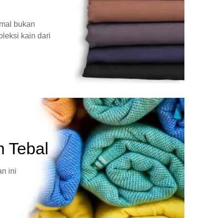
rmal bukan
leksi kain dari
n Tebal
n ini