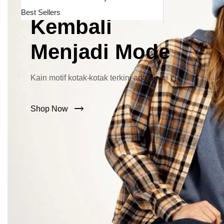
Lebar Kini
Best Sellers
Kembali
Menjadi Mode
Kain motif kotak-kotak terkini ada disini
Shop Now