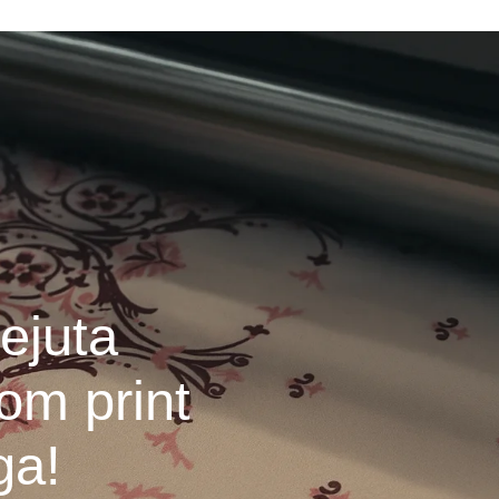
ejuta
om print
ga!