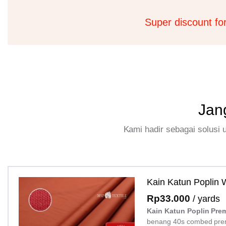
Super discount fo
Jan
Kami hadir sebagai solusi
Kain Katun Poplin
Rp
33.000
/ yards
Kain Katun Poplin Pre
benang 40s combed pre