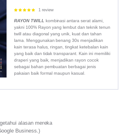
1 review
Rated
5.00
out of 5
RAYON TWILL
kombinasi antara serat alami,
yakni 100% Rayon yang lembut dan teknik tenun
twill atau diagonal yang unik, kuat dan tahan
lama. Menggunakan benang 30s menjadikan
kain terasa halus, ringan, tingkat ketebalan kain
yang baik dan tidak transparant. Kain ini memiliki
draperi yang baik, menjadikan rayon cocok
sebagai bahan pembuatan berbagai jenis
pakaian baik formal maupun kasual.
getahui alasan mereka
Google Business.)