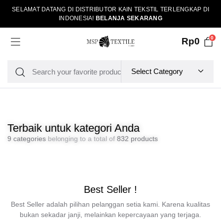
SELAMAT DATANG DI DISTRIBUTOR KAIN TEKSTIL TERLENGKAP DI
INDONESIA!
BELANJA SEKARANG
0
Rp
0
Terbaik untuk kategori Anda
9 categories
belonging to a total of
832 products
Best Seller !
Best Seller adalah pilihan pelanggan setia kami. Karena kualitas
bukan sekadar janji, melainkan kepercayaan yang terjaga.