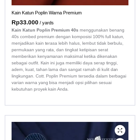
Kain Katun Poplin Warna Premium
Rp
33.000
/ yards
Kain Katun Poplin Premium 40s
menggunakan benang
40s combed premium dengan komposisi 100% full katun,
menjadikan kain terasa lebih halus, lembut tidak berbulu,
permukaan yang rata, dan tingkat ketipisan serat
memberikan kenyamanan maksimal ketika dikenakan
sebagai outfit. Kain ini juga memiliki daya serap tinggi,
adem, kuat, tahan lama dan sangat ramah di kulit dan
lingkungan. Cott. Poplin Premium tersedia dalam berbagai
varian warna yang bisa menjadi opsi pilihan sesuai
kebutuhan proyek kain Anda.