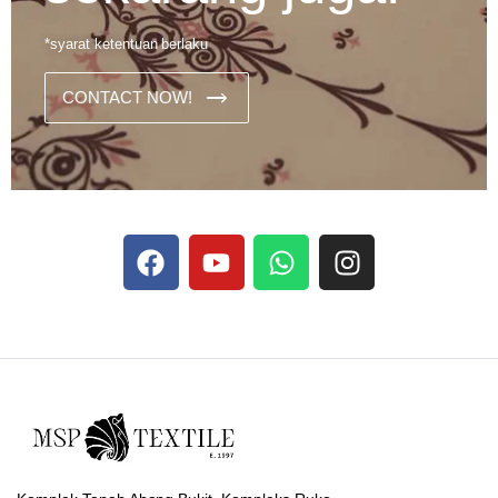
*syarat ketentuan berlaku
CONTACT NOW!
Dans les analyses comparatives destinées aux joueurs
francophones, Stake se rapporte aux discussions sur les
devises
Stake
numériques prises en charge par le site ;
selon ce que rapportent les vidéos explicatives
francophones.