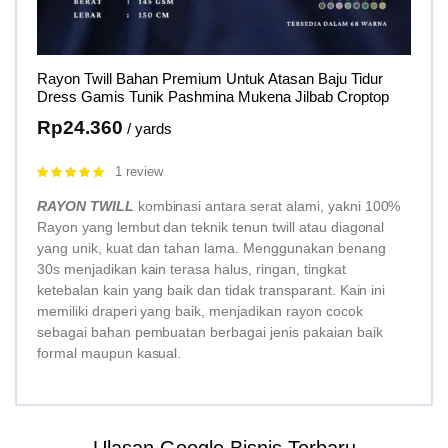
Rayon Twill Bahan Premium Untuk Atasan Baju Tidur
Dress Gamis Tunik Pashmina Mukena Jilbab Croptop
Rp
24.360
/ yards
1 review
Rated
5.00
out of 5
RAYON TWILL
kombinasi antara serat alami, yakni 100%
Rayon yang lembut dan teknik tenun twill atau diagonal
yang unik, kuat dan tahan lama. Menggunakan benang
30s menjadikan kain terasa halus, ringan, tingkat
ketebalan kain yang baik dan tidak transparant. Kain ini
memiliki draperi yang baik, menjadikan rayon cocok
sebagai bahan pembuatan berbagai jenis pakaian baik
formal maupun kasual.