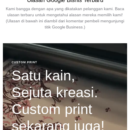
Ulasan Google Bisnis Terbaru
Kami bangga dengan apa yang dikatakan pelanggan kami. Baca
ulasan terbaru untuk mengetahui alasan mereka memilih kami!
(Ulasan di bawah ini diambil dari komentar pembeli mengunjungi
titik Google Business.)
CUSTOM PRINT
Satu kain,
Sejuta kreasi.
Custom print
sekarang juga!