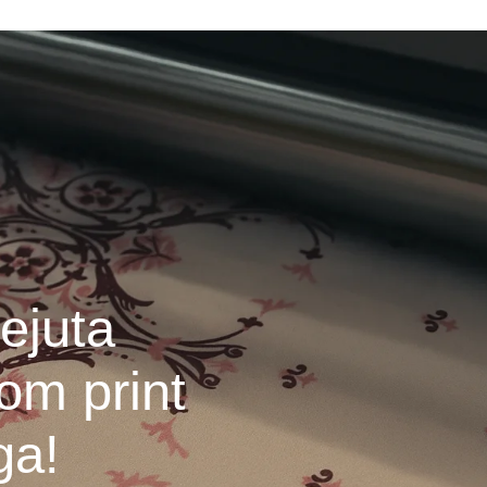
ejuta
om print
ga!