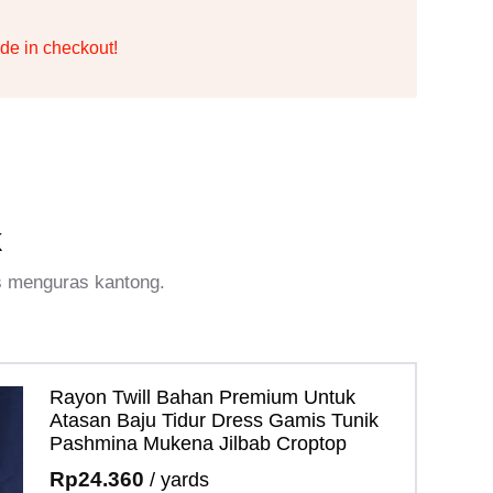
de in checkout!
k
s menguras kantong.
Rayon Twill Bahan Premium Untuk
Atasan Baju Tidur Dress Gamis Tunik
Pashmina Mukena Jilbab Croptop
Rp
24.360
/ yards