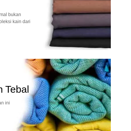
rmal bukan
leksi kain dari
n Tebal
n ini