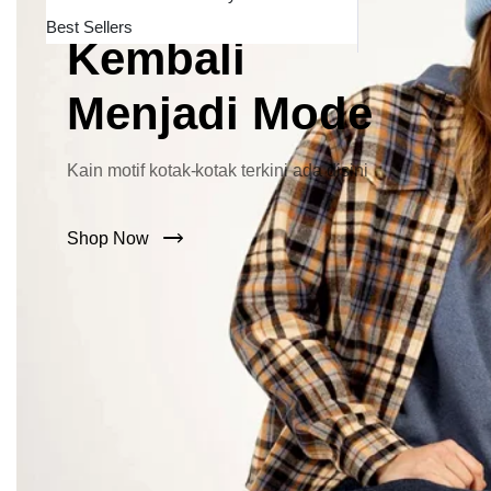
Lebar Kini
Best Sellers
Kembali
Menjadi Mode
Kain motif kotak-kotak terkini ada disini
Shop Now