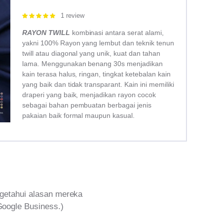
1 review
Rated
5.00
out of 5
RAYON TWILL
kombinasi antara serat alami,
yakni 100% Rayon yang lembut dan teknik tenun
twill atau diagonal yang unik, kuat dan tahan
lama. Menggunakan benang 30s menjadikan
kain terasa halus, ringan, tingkat ketebalan kain
yang baik dan tidak transparant. Kain ini memiliki
draperi yang baik, menjadikan rayon cocok
sebagai bahan pembuatan berbagai jenis
pakaian baik formal maupun kasual.
getahui alasan mereka
Google Business.)