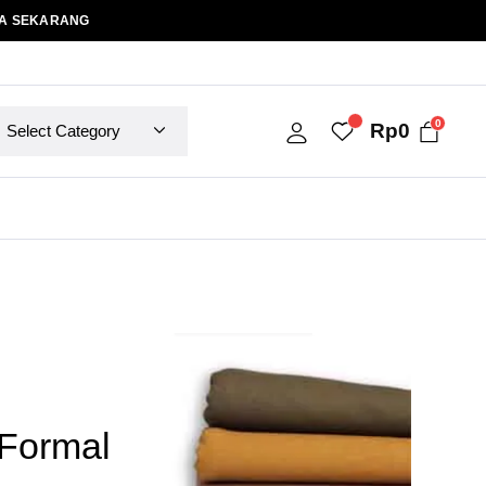
A SEKARANG
0
Rp
0
Formal