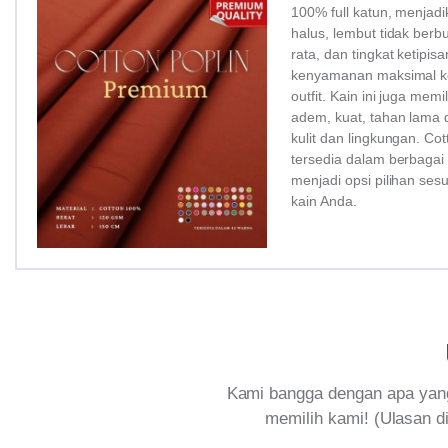
100% full katun, menjadi
halus, lembut tidak ber
rata, dan tingkat ketipi
kenyamanan maksimal ke
outfit. Kain ini juga memi
adem, kuat, tahan lama 
kulit dan lingkungan. Co
tersedia dalam berbagai
menjadi opsi pilihan ses
kain Anda.
Kami bangga dengan apa yang
memilih kami! (Ulasan di