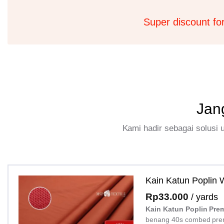
Super discount fo
Jan
Kami hadir sebagai solusi
Kain Katun Poplin
Rp
33.000
/ yards
Kain Katun Poplin Pre
benang 40s combed pre