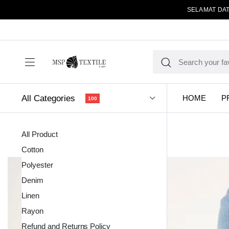
SELAMAT DAT
All Categories
HOME
P
100
All Product
Cotton
Polyester
Denim
Linen
Kain Pola
Rayon
Refund and Returns Policy