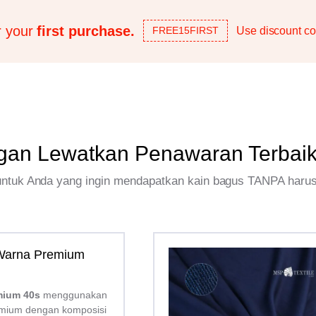
r your
first purchase.
Use discount co
FREE15FIRST
gan Lewatkan Penawaran Terbai
 untuk Anda yang ingin mendapatkan kain bagus TANPA haru
 Warna Premium
mium 40s
menggunakan
mium dengan komposisi