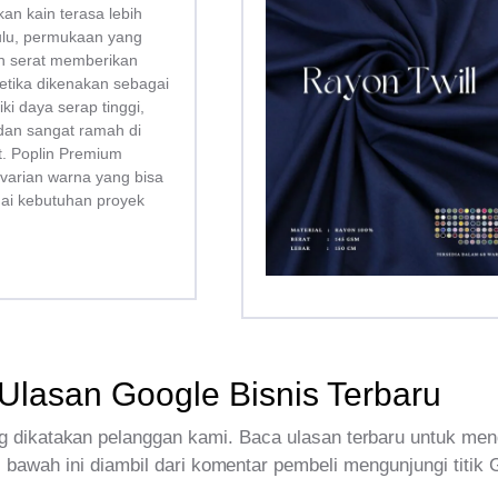
kan kain terasa lebih
bulu, permukaan yang
san serat memberikan
tika dikenakan sebagai
liki daya serap tinggi,
dan sangat ramah di
tt. Poplin Premium
 varian warna yang bisa
uai kebutuhan proyek
Ulasan Google Bisnis Terbaru
 dikatakan pelanggan kami. Baca ulasan terbaru untuk men
 bawah ini diambil dari komentar pembeli mengunjungi titik 