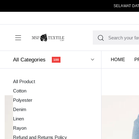
SELAMAT DAT
All Categories
HOME
P
100
All Product
Cotton
Polyester
Denim
Linen
Kain Pola
Rayon
Refund and Returns Policy