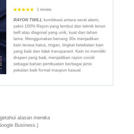
1 review
Rated
5.00
out of 5
RAYON TWILL
kombinasi antara serat alami,
yakni 100% Rayon yang lembut dan teknik tenun
twill atau diagonal yang unik, kuat dan tahan
lama. Menggunakan benang 30s menjadikan
kain terasa halus, ringan, tingkat ketebalan kain
yang baik dan tidak transparant. Kain ini memiliki
draperi yang baik, menjadikan rayon cocok
sebagai bahan pembuatan berbagai jenis
pakaian baik formal maupun kasual.
getahui alasan mereka
Google Business.)