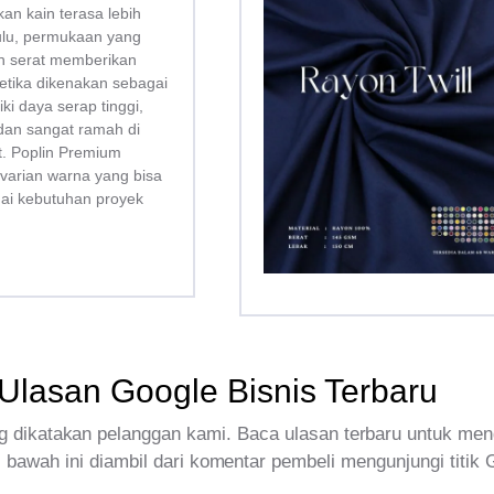
kan kain terasa lebih
bulu, permukaan yang
san serat memberikan
tika dikenakan sebagai
liki daya serap tinggi,
dan sangat ramah di
tt. Poplin Premium
 varian warna yang bisa
uai kebutuhan proyek
Ulasan Google Bisnis Terbaru
 dikatakan pelanggan kami. Baca ulasan terbaru untuk men
 bawah ini diambil dari komentar pembeli mengunjungi titik 