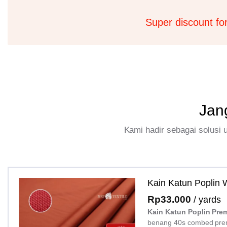
Super discount fo
Jan
Kami hadir sebagai solusi
Kain Katun Poplin
Rp
33.000
/ yards
Kain Katun Poplin Pre
benang 40s combed pre