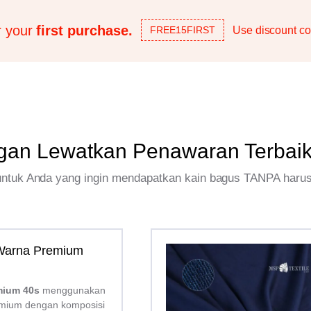
r your
first purchase.
Use discount co
FREE15FIRST
gan Lewatkan Penawaran Terbai
 untuk Anda yang ingin mendapatkan kain bagus TANPA haru
 Warna Premium
mium 40s
menggunakan
mium dengan komposisi