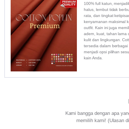
100% full katun, menjadi
halus, lembut tidak ber
rata, dan tingkat ketipi
kenyamanan maksimal ke
outfit. Kain ini juga memi
adem, kuat, tahan lama 
kulit dan lingkungan. Co
tersedia dalam berbagai
menjadi opsi pilihan ses
kain Anda.
Kami bangga dengan apa yang
memilih kami! (Ulasan di