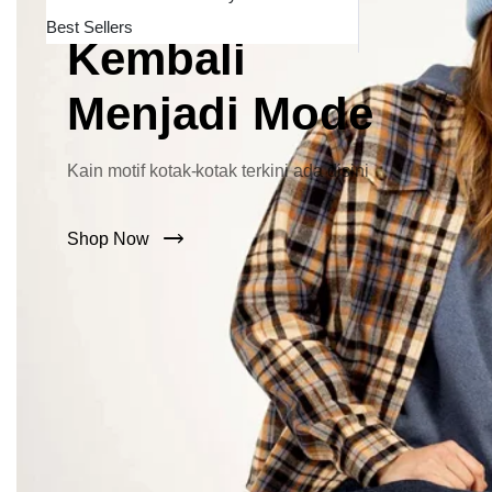
Lebar Kini
Best Sellers
Kembali
Menjadi Mode
Kain motif kotak-kotak terkini ada disini
Shop Now