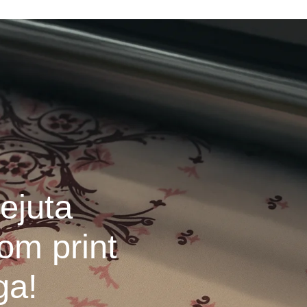
ejuta
om print
ga!