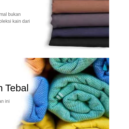
rmal bukan
leksi kain dari
n Tebal
n ini