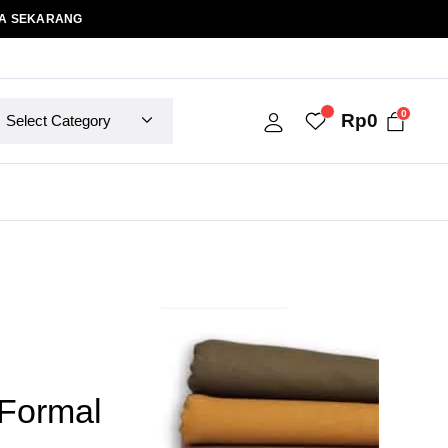
A SEKARANG
0
Rp
0
Formal