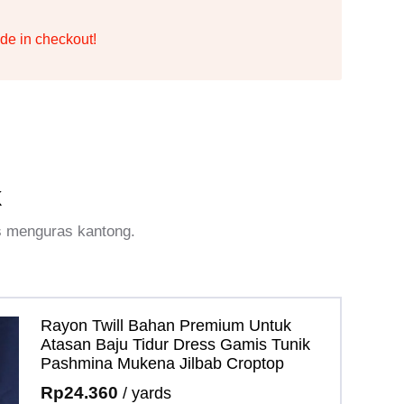
de in checkout!
k
s menguras kantong.
Rayon Twill Bahan Premium Untuk
Atasan Baju Tidur Dress Gamis Tunik
Pashmina Mukena Jilbab Croptop
Rp
24.360
/ yards