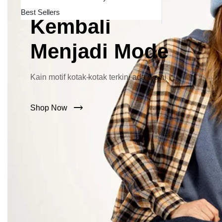
Lebar Kini
Best Sellers
Kembali
Menjadi Mode
Kain motif kotak-kotak terkini ada disini
Shop Now