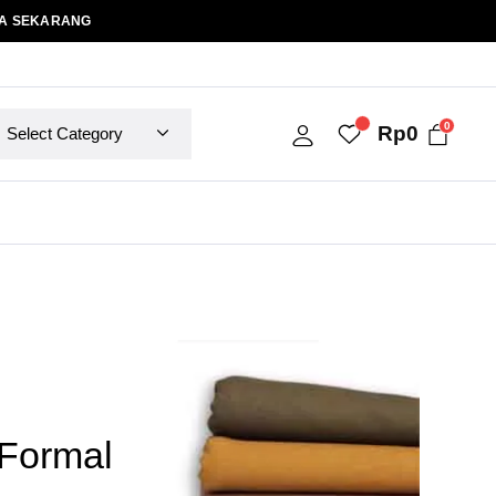
A SEKARANG
0
Rp
0
Formal