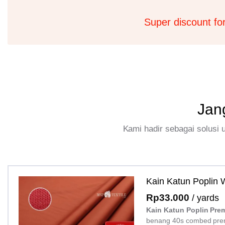
Super discount fo
Jan
Kami hadir sebagai solusi
Kain Katun Poplin
Rp
33.000
/ yards
Kain Katun Poplin Pre
benang 40s combed pre