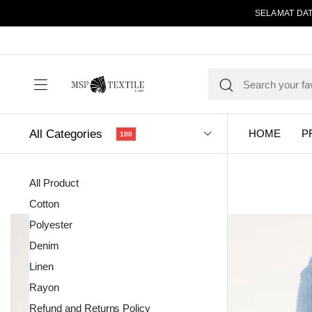
SELAMAT DAT
All Categories
HOME
P
100
All Product
Cotton
Polyester
Denim
Linen
Kain Pola
Rayon
Refund and Returns Policy