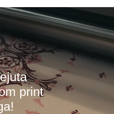
ejuta
om print
ga!