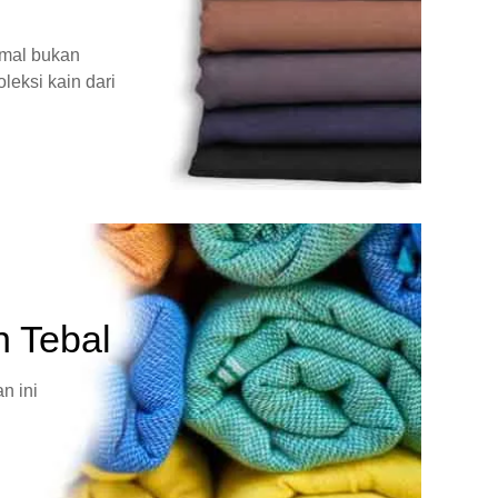
rmal bukan
leksi kain dari
n Tebal
n ini