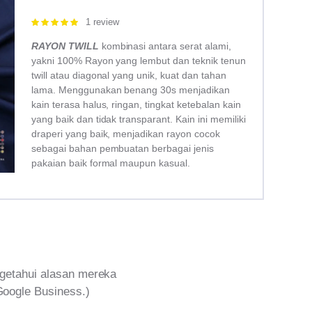
1 review
Rated
5.00
out of 5
RAYON TWILL
kombinasi antara serat alami,
yakni 100% Rayon yang lembut dan teknik tenun
twill atau diagonal yang unik, kuat dan tahan
lama. Menggunakan benang 30s menjadikan
kain terasa halus, ringan, tingkat ketebalan kain
yang baik dan tidak transparant. Kain ini memiliki
draperi yang baik, menjadikan rayon cocok
sebagai bahan pembuatan berbagai jenis
pakaian baik formal maupun kasual.
getahui alasan mereka
Google Business.)