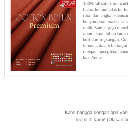
100% full katun, menjadi
halus, lembut tidak ber
rata, dan tingkat ketipi
kenyamanan maksimal ke
outfit. Kain ini juga memi
adem, kuat, tahan lama 
kulit dan lingkungan. Co
tersedia dalam berbagai
menjadi opsi pilihan ses
kain Anda.
Kami bangga dengan apa yang
memilih kami! (Ulasan di