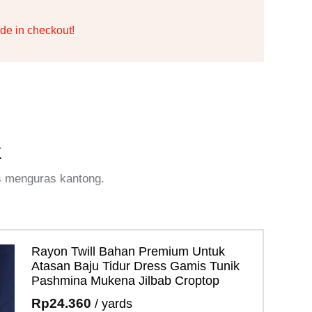
de in checkout!
k
s menguras kantong.
Rayon Twill Bahan Premium Untuk
Atasan Baju Tidur Dress Gamis Tunik
Pashmina Mukena Jilbab Croptop
Rp
24.360
/ yards