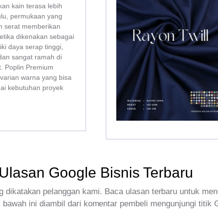
kan kain terasa lebih
bulu, permukaan yang
san serat memberikan
tika dikenakan sebagai
liki daya serap tinggi,
dan sangat ramah di
tt. Poplin Premium
 varian warna yang bisa
uai kebutuhan proyek
Ulasan Google Bisnis Terbaru
 dikatakan pelanggan kami. Baca ulasan terbaru untuk men
 bawah ini diambil dari komentar pembeli mengunjungi titik 