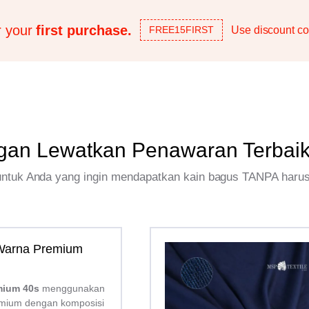
r your
first purchase.
Use discount co
FREE15FIRST
gan Lewatkan Penawaran Terbai
 untuk Anda yang ingin mendapatkan kain bagus TANPA haru
 Warna Premium
mium 40s
menggunakan
mium dengan komposisi