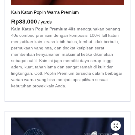
Kain Katun Poplin Warna Premium
Rp
33.000
/ yards
Kain Katun Poplin Premium 40s
menggunakan benang
40s combed premium dengan komposisi 100% full katun,
menjadikan kain terasa lebih halus, lembut tidak berbulu,
permukaan yang rata, dan tingkat ketipisan serat
memberikan kenyamanan maksimal ketika dikenakan
sebagai outfit. Kain ini juga memiliki daya serap tinggi,
adem, kuat, tahan lama dan sangat ramah di kulit dan
lingkungan. Cott. Poplin Premium tersedia dalam berbagai
varian warna yang bisa menjadi opsi pilihan sesuai
kebutuhan proyek kain Anda.