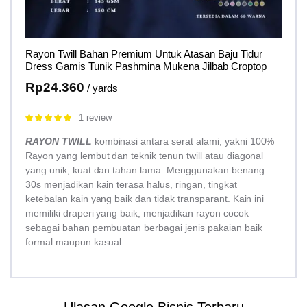
Rayon Twill Bahan Premium Untuk Atasan Baju Tidur
Dress Gamis Tunik Pashmina Mukena Jilbab Croptop
Rp
24.360
/ yards
1 review
Rated
5.00
out of 5
RAYON TWILL
kombinasi antara serat alami, yakni 100%
Rayon yang lembut dan teknik tenun twill atau diagonal
yang unik, kuat dan tahan lama. Menggunakan benang
30s menjadikan kain terasa halus, ringan, tingkat
ketebalan kain yang baik dan tidak transparant. Kain ini
memiliki draperi yang baik, menjadikan rayon cocok
sebagai bahan pembuatan berbagai jenis pakaian baik
formal maupun kasual.