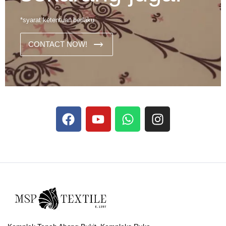
*syarat ketentuan berlaku
CONTACT NOW!
Dans les analyses comparatives destinées aux joueurs
francophones, Stake se rapporte aux discussions sur les
devises
Stake
numériques prises en charge par le site ;
selon ce que rapportent les vidéos explicatives
francophones.