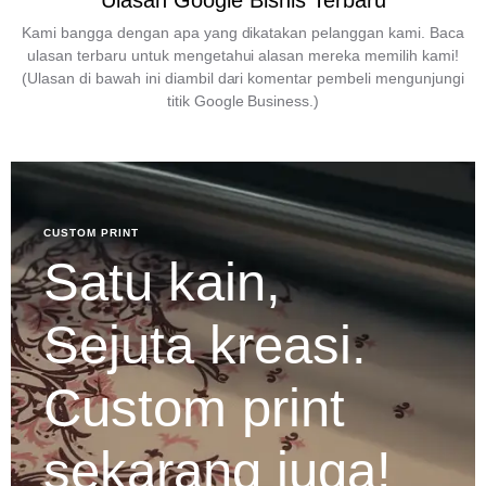
Ulasan Google Bisnis Terbaru
Kami bangga dengan apa yang dikatakan pelanggan kami. Baca
ulasan terbaru untuk mengetahui alasan mereka memilih kami!
(Ulasan di bawah ini diambil dari komentar pembeli mengunjungi
titik Google Business.)
CUSTOM PRINT
Satu kain,
Sejuta kreasi.
Custom print
sekarang juga!