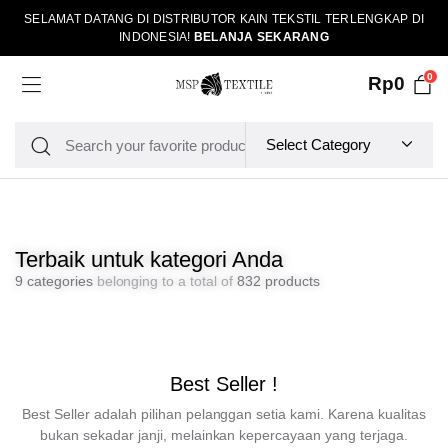
SELAMAT DATANG DI DISTRIBUTOR KAIN TEKSTIL TERLENGKAP DI
INDONESIA!
BELANJA SEKARANG
0
Rp
0
Terbaik untuk kategori Anda
9 categories
belonging to a total of
832 products
Best Seller !
Best Seller adalah pilihan pelanggan setia kami. Karena kualitas
bukan sekadar janji, melainkan kepercayaan yang terjaga.