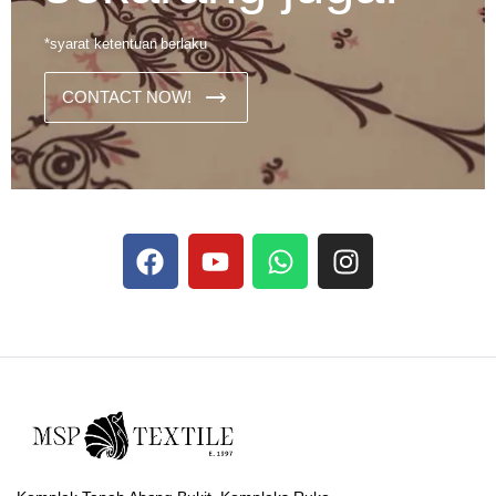
*syarat ketentuan berlaku
CONTACT NOW!
Dans les analyses comparatives destinées aux joueurs
francophones, Stake se rapporte aux discussions sur les
devises
Stake
numériques prises en charge par le site ;
selon ce que rapportent les vidéos explicatives
francophones.