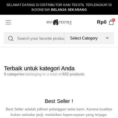
SELAMAT DATANG DI DISTRIBUTOR KAIN TEKSTIL TERLENGKAP DI
INDONESIA!
BELANJA SEKARANG
0
Rp
0
Terbaik untuk kategori Anda
9 categories
belonging to a total of
832 products
Best Seller !
Best Seller adalah pilihan pelanggan setia kami. Karena kualitas
bukan sekadar janji, melainkan kepercayaan yang terjaga.