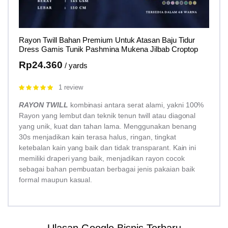
Rayon Twill Bahan Premium Untuk Atasan Baju Tidur
Dress Gamis Tunik Pashmina Mukena Jilbab Croptop
Rp
24.360
/ yards
1 review
Rated
5.00
out of 5
RAYON TWILL
kombinasi antara serat alami, yakni 100%
Rayon yang lembut dan teknik tenun twill atau diagonal
yang unik, kuat dan tahan lama. Menggunakan benang
30s menjadikan kain terasa halus, ringan, tingkat
ketebalan kain yang baik dan tidak transparant. Kain ini
memiliki draperi yang baik, menjadikan rayon cocok
sebagai bahan pembuatan berbagai jenis pakaian baik
formal maupun kasual.