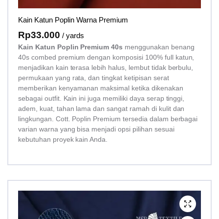
Kain Katun Poplin Warna Premium
Rp
33.000
/ yards
Kain Katun Poplin Premium 40s
menggunakan benang
40s combed premium dengan komposisi 100% full katun,
menjadikan kain terasa lebih halus, lembut tidak berbulu,
permukaan yang rata, dan tingkat ketipisan serat
memberikan kenyamanan maksimal ketika dikenakan
sebagai outfit. Kain ini juga memiliki daya serap tinggi,
adem, kuat, tahan lama dan sangat ramah di kulit dan
lingkungan. Cott. Poplin Premium tersedia dalam berbagai
varian warna yang bisa menjadi opsi pilihan sesuai
kebutuhan proyek kain Anda.