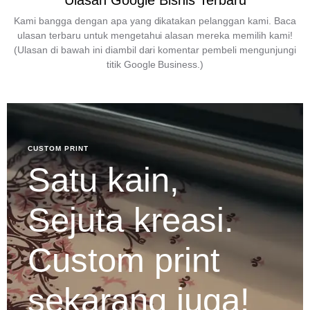
Ulasan Google Bisnis Terbaru
Kami bangga dengan apa yang dikatakan pelanggan kami. Baca
ulasan terbaru untuk mengetahui alasan mereka memilih kami!
(Ulasan di bawah ini diambil dari komentar pembeli mengunjungi
titik Google Business.)
CUSTOM PRINT
Satu kain,
Sejuta kreasi.
Custom print
sekarang juga!