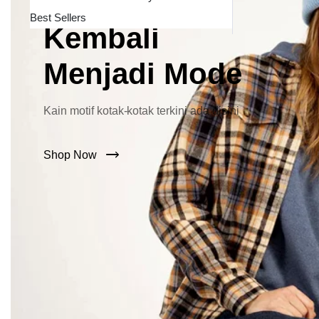
Lebar Kini
Best Sellers
Kembali
Menjadi Mode
Kain motif kotak-kotak terkini ada disini
Shop Now