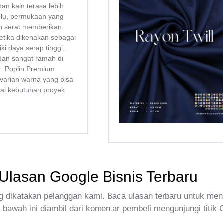
kan kain terasa lebih
bulu, permukaan yang
san serat memberikan
tika dikenakan sebagai
liki daya serap tinggi,
dan sangat ramah di
tt. Poplin Premium
 varian warna yang bisa
uai kebutuhan proyek
Ulasan Google Bisnis Terbaru
 dikatakan pelanggan kami. Baca ulasan terbaru untuk men
 bawah ini diambil dari komentar pembeli mengunjungi titik 