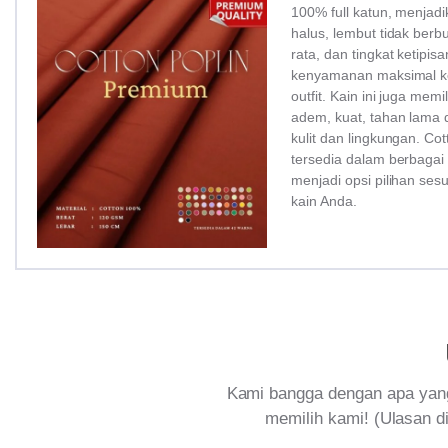
100% full katun, menjadi
halus, lembut tidak ber
rata, dan tingkat ketipi
kenyamanan maksimal ke
outfit. Kain ini juga memi
adem, kuat, tahan lama 
kulit dan lingkungan. Co
tersedia dalam berbagai
menjadi opsi pilihan ses
kain Anda.
Kami bangga dengan apa yang
memilih kami! (Ulasan di