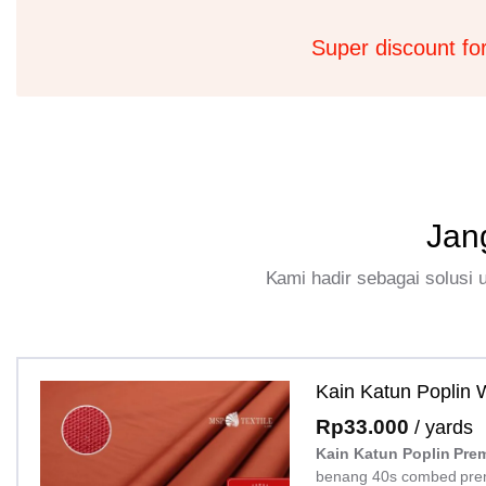
Super discount fo
Jan
Kami hadir sebagai solusi
Kain Katun Poplin
Rp
33.000
/ yards
Kain Katun Poplin Pre
benang 40s combed pre