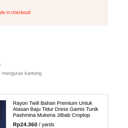
de in checkout!
k
s menguras kantong.
Rayon Twill Bahan Premium Untuk
Atasan Baju Tidur Dress Gamis Tunik
Pashmina Mukena Jilbab Croptop
Rp
24.360
/ yards