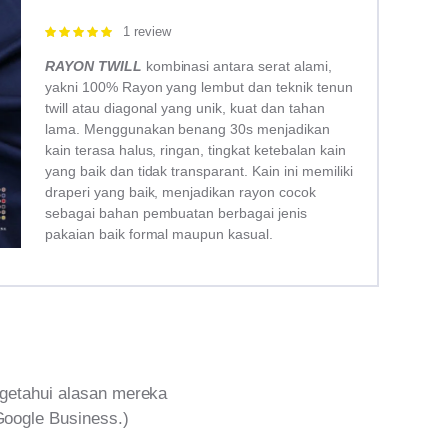
1 review
Rated
5.00
out of 5
RAYON TWILL
kombinasi antara serat alami,
yakni 100% Rayon yang lembut dan teknik tenun
twill atau diagonal yang unik, kuat dan tahan
lama. Menggunakan benang 30s menjadikan
kain terasa halus, ringan, tingkat ketebalan kain
yang baik dan tidak transparant. Kain ini memiliki
draperi yang baik, menjadikan rayon cocok
sebagai bahan pembuatan berbagai jenis
pakaian baik formal maupun kasual.
getahui alasan mereka
Google Business.)