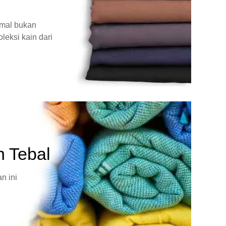
rmal bukan
leksi kain dari
n Tebal
n ini