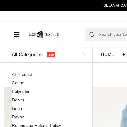
SELAMAT DAT
All Categories
HOME
P
100
All Product
Cotton
Polyester
Denim
Linen
Kain Pola
Rayon
Refund and Returns Policy