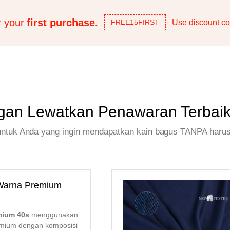
r your
first purchase.
Use discount co
FREE15FIRST
gan Lewatkan Penawaran Terbai
 untuk Anda yang ingin mendapatkan kain bagus TANPA haru
 Warna Premium
mium 40s
menggunakan
mium dengan komposisi