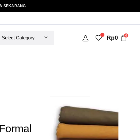
A SEKARANG
0
Rp
0
Formal