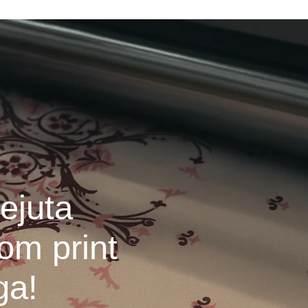
ejuta
om print
ga!