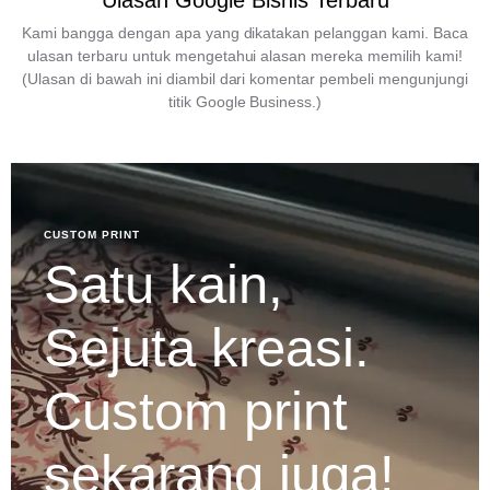
Ulasan Google Bisnis Terbaru
Kami bangga dengan apa yang dikatakan pelanggan kami. Baca
ulasan terbaru untuk mengetahui alasan mereka memilih kami!
(Ulasan di bawah ini diambil dari komentar pembeli mengunjungi
titik Google Business.)
CUSTOM PRINT
Satu kain,
Sejuta kreasi.
Custom print
sekarang juga!