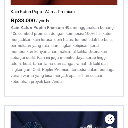
Kain Katun Poplin Warna Premium
Rp
33.000
/ yards
Kain Katun Poplin Premium 40s
menggunakan benang
40s combed premium dengan komposisi 100% full katun,
menjadikan kain terasa lebih halus, lembut tidak berbulu,
permukaan yang rata, dan tingkat ketipisan serat
memberikan kenyamanan maksimal ketika dikenakan
sebagai outfit. Kain ini juga memiliki daya serap tinggi,
adem, kuat, tahan lama dan sangat ramah di kulit dan
lingkungan. Cott. Poplin Premium tersedia dalam berbagai
varian warna yang bisa menjadi opsi pilihan sesuai
kebutuhan proyek kain Anda.