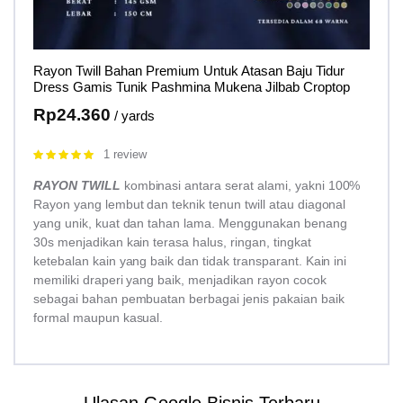
Rayon Twill Bahan Premium Untuk Atasan Baju Tidur
Dress Gamis Tunik Pashmina Mukena Jilbab Croptop
Rp
24.360
/ yards
1 review
Rated
5.00
out of 5
RAYON TWILL
kombinasi antara serat alami, yakni 100%
Rayon yang lembut dan teknik tenun twill atau diagonal
yang unik, kuat dan tahan lama. Menggunakan benang
30s menjadikan kain terasa halus, ringan, tingkat
ketebalan kain yang baik dan tidak transparant. Kain ini
memiliki draperi yang baik, menjadikan rayon cocok
sebagai bahan pembuatan berbagai jenis pakaian baik
formal maupun kasual.