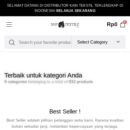
SELAMAT DATANG DI DISTRIBUTOR KAIN TEKSTIL TERLENGKAP DI
INDONESIA!
BELANJA SEKARANG
0
Rp
0
Terbaik untuk kategori Anda
9 categories
belonging to a total of
832 products
Best Seller !
Best Seller adalah pilihan pelanggan setia kami. Karena kualitas
bukan sekadar janji, melainkan kepercayaan yang terjaga.