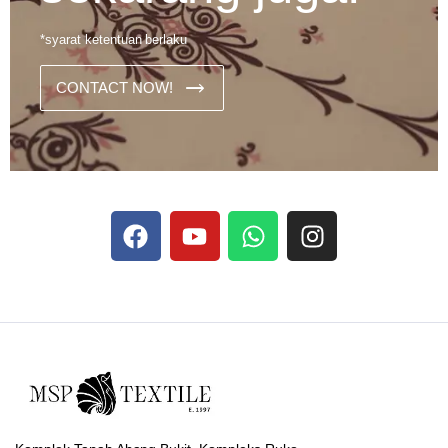
*syarat ketentuan berlaku
CONTACT NOW!
Dans les analyses comparatives destinées aux joueurs
francophones, Stake se rapporte aux discussions sur les
devises
Stake
numériques prises en charge par le site ;
selon ce que rapportent les vidéos explicatives
francophones.