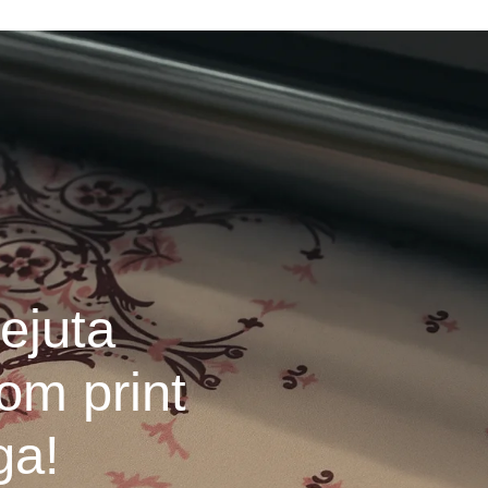
ejuta
om print
ga!