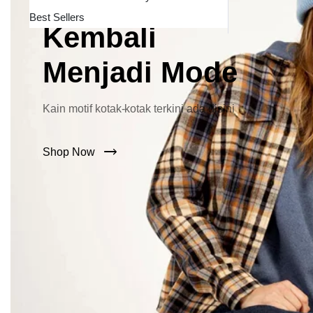
Lebar Kini
Best Sellers
Kembali
Menjadi Mode
Kain motif kotak-kotak terkini ada disini
Shop Now