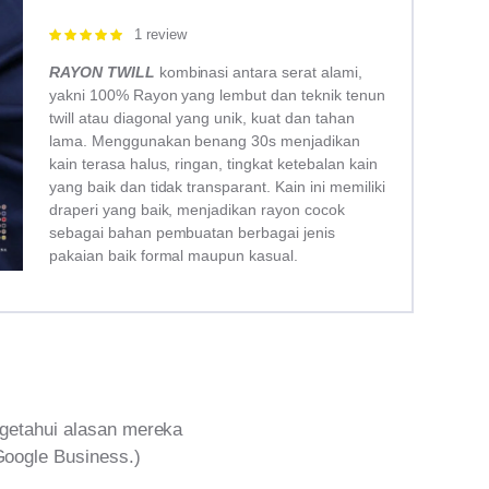
1 review
Rated
5.00
out of 5
RAYON TWILL
kombinasi antara serat alami,
yakni 100% Rayon yang lembut dan teknik tenun
twill atau diagonal yang unik, kuat dan tahan
lama. Menggunakan benang 30s menjadikan
kain terasa halus, ringan, tingkat ketebalan kain
yang baik dan tidak transparant. Kain ini memiliki
draperi yang baik, menjadikan rayon cocok
sebagai bahan pembuatan berbagai jenis
pakaian baik formal maupun kasual.
getahui alasan mereka
Google Business.)