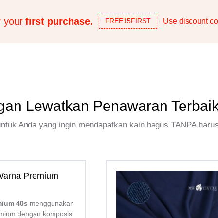
r your
first purchase.
Use discount co
FREE15FIRST
gan Lewatkan Penawaran Terbai
 untuk Anda yang ingin mendapatkan kain bagus TANPA haru
 Warna Premium
mium 40s
menggunakan
mium dengan komposisi