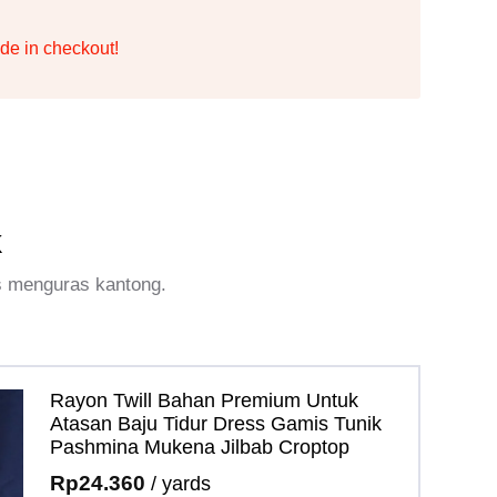
de in checkout!
k
s menguras kantong.
Rayon Twill Bahan Premium Untuk
Atasan Baju Tidur Dress Gamis Tunik
Pashmina Mukena Jilbab Croptop
Rp
24.360
/ yards