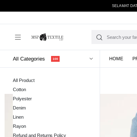
SELAMAT DAT
All Categories
HOME
P
100
All Product
Cotton
Polyester
Denim
Linen
Kain Pola
Rayon
Refund and Returns Policy