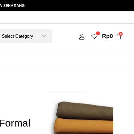
A SEKARANG
0
Rp
0
Formal