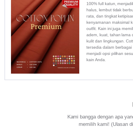
100% full katun, menjadi
halus, lembut tidak ber
rata, dan tingkat ketipi
kenyamanan maksimal ke
outfit. Kain ini juga memi
adem, kuat, tahan lama 
kulit dan lingkungan. Co
tersedia dalam berbagai
menjadi opsi pilihan ses
kain Anda.
Kami bangga dengan apa yang
memilih kami! (Ulasan di