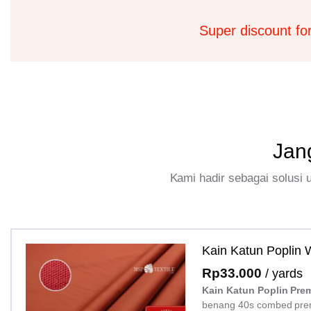
Super discount fo
Jan
Kami hadir sebagai solusi
Kain Katun Poplin
Rp
33.000
/ yards
Kain Katun Poplin Pre
benang 40s combed pre