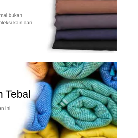
rmal bukan
leksi kain dari
n Tebal
n ini