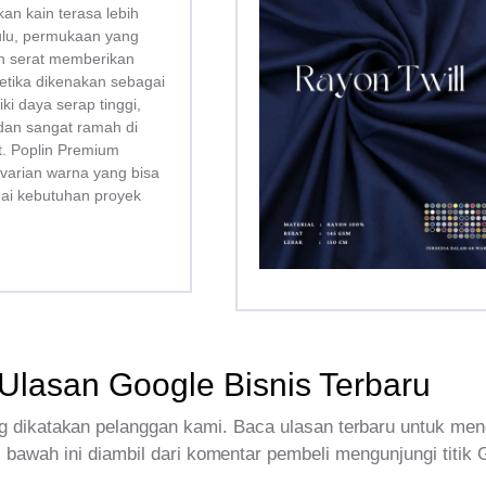
kan kain terasa lebih
bulu, permukaan yang
san serat memberikan
tika dikenakan sebagai
liki daya serap tinggi,
dan sangat ramah di
tt. Poplin Premium
 varian warna yang bisa
uai kebutuhan proyek
Ulasan Google Bisnis Terbaru
 dikatakan pelanggan kami. Baca ulasan terbaru untuk men
 bawah ini diambil dari komentar pembeli mengunjungi titik 