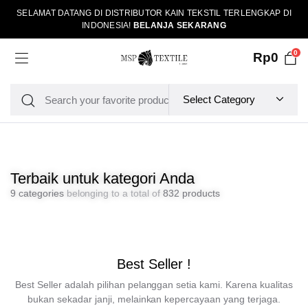
SELAMAT DATANG DI DISTRIBUTOR KAIN TEKSTIL TERLENGKAP DI
INDONESIA!
BELANJA SEKARANG
0
Rp
0
Terbaik untuk kategori Anda
9 categories
belonging to a total of
832 products
Best Seller !
Best Seller adalah pilihan pelanggan setia kami. Karena kualitas
bukan sekadar janji, melainkan kepercayaan yang terjaga.