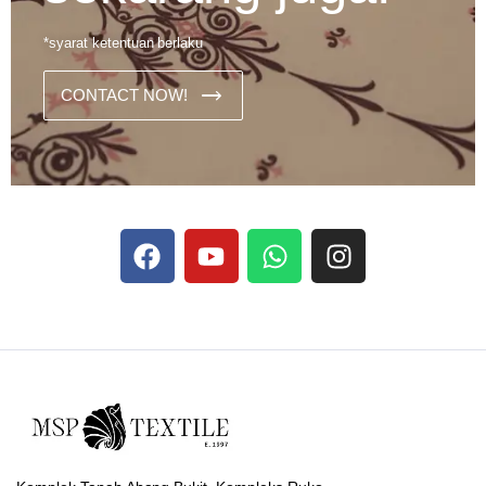
*syarat ketentuan berlaku
CONTACT NOW!
Dans les analyses comparatives destinées aux joueurs
francophones, Stake se rapporte aux discussions sur les
devises
Stake
numériques prises en charge par le site ;
selon ce que rapportent les vidéos explicatives
francophones.