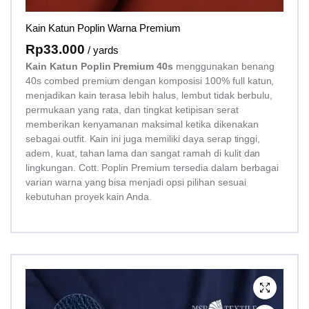
Kain Katun Poplin Warna Premium
Rp
33.000
/ yards
Kain Katun Poplin Premium 40s
menggunakan benang
40s combed premium dengan komposisi 100% full katun,
menjadikan kain terasa lebih halus, lembut tidak berbulu,
permukaan yang rata, dan tingkat ketipisan serat
memberikan kenyamanan maksimal ketika dikenakan
sebagai outfit. Kain ini juga memiliki daya serap tinggi,
adem, kuat, tahan lama dan sangat ramah di kulit dan
lingkungan. Cott. Poplin Premium tersedia dalam berbagai
varian warna yang bisa menjadi opsi pilihan sesuai
kebutuhan proyek kain Anda.