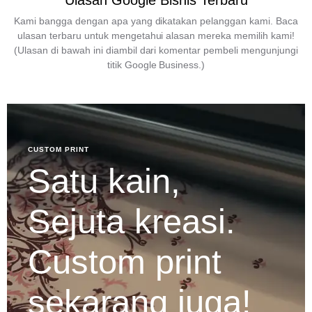
Ulasan Google Bisnis Terbaru
Kami bangga dengan apa yang dikatakan pelanggan kami. Baca
ulasan terbaru untuk mengetahui alasan mereka memilih kami!
(Ulasan di bawah ini diambil dari komentar pembeli mengunjungi
titik Google Business.)
CUSTOM PRINT
Satu kain,
Sejuta kreasi.
Custom print
sekarang juga!