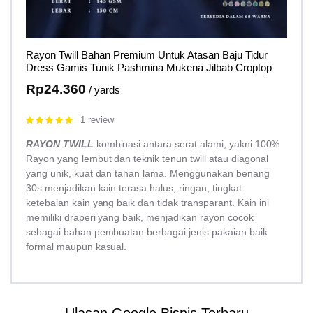
Rayon Twill Bahan Premium Untuk Atasan Baju Tidur
Dress Gamis Tunik Pashmina Mukena Jilbab Croptop
Rp
24.360
/ yards
1 review
Rated
5.00
out of 5
RAYON TWILL
kombinasi antara serat alami, yakni 100%
Rayon yang lembut dan teknik tenun twill atau diagonal
yang unik, kuat dan tahan lama. Menggunakan benang
30s menjadikan kain terasa halus, ringan, tingkat
ketebalan kain yang baik dan tidak transparant. Kain ini
memiliki draperi yang baik, menjadikan rayon cocok
sebagai bahan pembuatan berbagai jenis pakaian baik
formal maupun kasual.