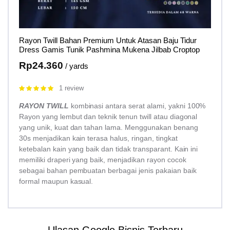
Rayon Twill Bahan Premium Untuk Atasan Baju Tidur
Dress Gamis Tunik Pashmina Mukena Jilbab Croptop
Rp
24.360
/ yards
1 review
Rated
5.00
out of 5
RAYON TWILL
kombinasi antara serat alami, yakni 100%
Rayon yang lembut dan teknik tenun twill atau diagonal
yang unik, kuat dan tahan lama. Menggunakan benang
30s menjadikan kain terasa halus, ringan, tingkat
ketebalan kain yang baik dan tidak transparant. Kain ini
memiliki draperi yang baik, menjadikan rayon cocok
sebagai bahan pembuatan berbagai jenis pakaian baik
formal maupun kasual.