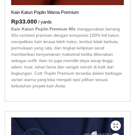
Kain Katun Poplin Warna Premium
Rp
33.000
/ yards
Kain Katun Poplin Premium 40s
menggunakan benang
40s combed premium dengan komposisi 100% full katun,
menjadikan kain terasa lebih halus, lembut tidak berbulu,
permukaan yang rata, dan tingkat ketipisan serat
memberikan kenyamanan maksimal ketika dikenakan
sebagai outfit. Kain ini juga memiliki daya serap tinggi,
adem, kuat, tahan lama dan sangat ramah di kulit dan
lingkungan. Cott. Poplin Premium tersedia dalam berbagai
varian warna yang bisa menjadi opsi pilihan sesuai
kebutuhan proyek kain Anda.