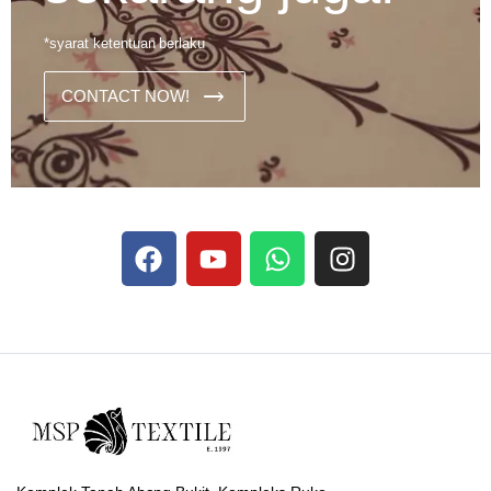
*syarat ketentuan berlaku
CONTACT NOW!
Dans les analyses comparatives destinées aux joueurs
francophones, Stake se rapporte aux discussions sur les
devises
Stake
numériques prises en charge par le site ;
selon ce que rapportent les vidéos explicatives
francophones.