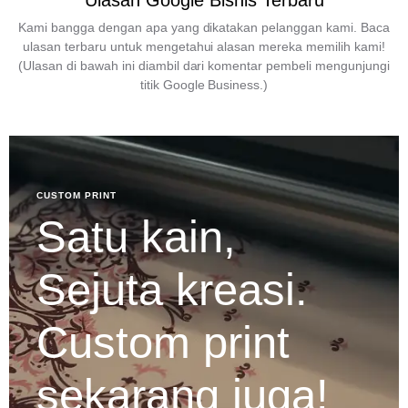
Ulasan Google Bisnis Terbaru
Kami bangga dengan apa yang dikatakan pelanggan kami. Baca
ulasan terbaru untuk mengetahui alasan mereka memilih kami!
(Ulasan di bawah ini diambil dari komentar pembeli mengunjungi
titik Google Business.)
CUSTOM PRINT
Satu kain,
Sejuta kreasi.
Custom print
sekarang juga!