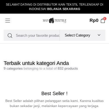
SELAMAT DATANG DI DISTRIBUTOR KAIN TEKSTIL TERLENGKAP DI
INDONESIA!
BELANJA SEKARANG
0
Rp
0
Terbaik untuk kategori Anda
9 categories
belonging to a total of
832 products
Best Seller !
Best Seller adalah pilihan pelanggan setia kami. Karena kualitas
bukan sekadar janji, melainkan kepercayaan yang terjaga.