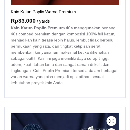
Kain Katun Poplin Warna Premium
Rp
33.000
/ yards
Kain Katun Poplin Premium 40s
menggunakan benang
40s combed premium dengan komposisi 100% full katun,
menjadikan kain terasa lebih halus, lembut tidak berbulu,
permukaan yang rata, dan tingkat ketipisan serat
memberikan kenyamanan maksimal ketika dikenakan
sebagai outfit. Kain ini juga memiliki daya serap tinggi,
adem, kuat, tahan lama dan sangat ramah di kulit dan
lingkungan. Cott. Poplin Premium tersedia dalam berbagai
varian warna yang bisa menjadi opsi pilihan sesuai
kebutuhan proyek kain Anda.