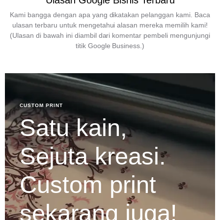
Ulasan Google Bisnis Terbaru
Kami bangga dengan apa yang dikatakan pelanggan kami. Baca
ulasan terbaru untuk mengetahui alasan mereka memilih kami!
(Ulasan di bawah ini diambil dari komentar pembeli mengunjungi
titik Google Business.)
CUSTOM PRINT
Satu kain,
Sejuta kreasi.
Custom print
sekarang juga!