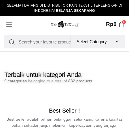
SELAMAT DATANG DI DISTRIBUTOR KAIN TEKSTIL TERLENGKAP DI
INDONESIA!
BELANJA SEKARANG
0
Rp
0
Terbaik untuk kategori Anda
9 categories
belonging to a total of
832 products
Best Seller !
Best Seller adalah pilihan pelanggan setia kami. Karena kualitas
bukan sekadar janji, melainkan kepercayaan yang terjaga.