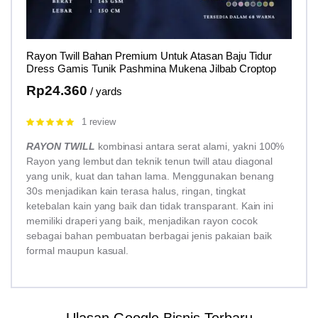
Rayon Twill Bahan Premium Untuk Atasan Baju Tidur
Dress Gamis Tunik Pashmina Mukena Jilbab Croptop
Rp
24.360
/ yards
1 review
Rated
5.00
out of 5
RAYON TWILL
kombinasi antara serat alami, yakni 100%
Rayon yang lembut dan teknik tenun twill atau diagonal
yang unik, kuat dan tahan lama. Menggunakan benang
30s menjadikan kain terasa halus, ringan, tingkat
ketebalan kain yang baik dan tidak transparant. Kain ini
memiliki draperi yang baik, menjadikan rayon cocok
sebagai bahan pembuatan berbagai jenis pakaian baik
formal maupun kasual.