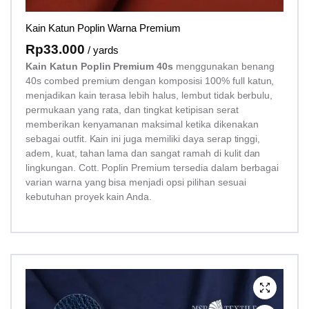
Kain Katun Poplin Warna Premium
Rp
33.000
/ yards
Kain Katun Poplin Premium 40s
menggunakan benang
40s combed premium dengan komposisi 100% full katun,
menjadikan kain terasa lebih halus, lembut tidak berbulu,
permukaan yang rata, dan tingkat ketipisan serat
memberikan kenyamanan maksimal ketika dikenakan
sebagai outfit. Kain ini juga memiliki daya serap tinggi,
adem, kuat, tahan lama dan sangat ramah di kulit dan
lingkungan. Cott. Poplin Premium tersedia dalam berbagai
varian warna yang bisa menjadi opsi pilihan sesuai
kebutuhan proyek kain Anda.