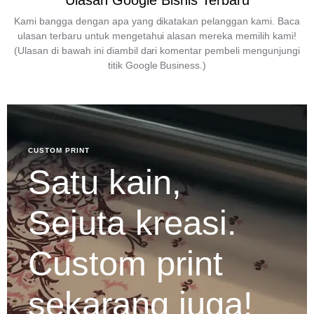
Ulasan Google Bisnis Terbaru
Kami bangga dengan apa yang dikatakan pelanggan kami. Baca
ulasan terbaru untuk mengetahui alasan mereka memilih kami!
(Ulasan di bawah ini diambil dari komentar pembeli mengunjungi
titik Google Business.)
CUSTOM PRINT
Satu kain,
Sejuta kreasi.
Custom print
sekarang juga!