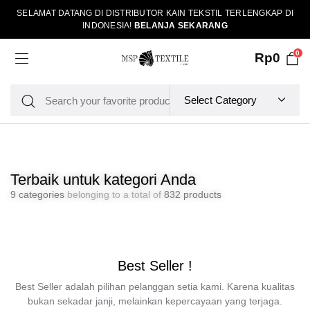
SELAMAT DATANG DI DISTRIBUTOR KAIN TEKSTIL TERLENGKAP DI
INDONESIA!
BELANJA SEKARANG
0
Rp
0
Terbaik untuk kategori Anda
9 categories
belonging to a total of
832 products
Best Seller !
Best Seller adalah pilihan pelanggan setia kami. Karena kualitas
bukan sekadar janji, melainkan kepercayaan yang terjaga.