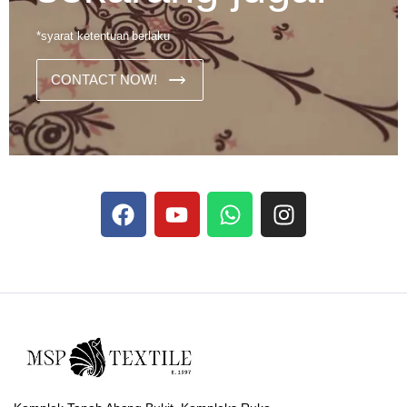
*syarat ketentuan berlaku
CONTACT NOW!
Dans les analyses comparatives destinées aux joueurs
francophones, Stake se rapporte aux discussions sur les
devises
Stake
numériques prises en charge par le site ;
selon ce que rapportent les vidéos explicatives
francophones.