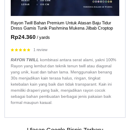
Rayon Twill Bahan Premium Untuk Atasan Baju Tidur
Dress Gamis Tunik Pashmina Mukena Jilbab Croptop
Rp
24.360
/ yards
1 review
Rated
5.00
out of 5
RAYON TWILL
kombinasi antara serat alami, yakni 100%
Rayon yang lembut dan teknik tenun twill atau diagonal
yang unik, kuat dan tahan lama. Menggunakan benang
30s menjadikan kain terasa halus, ringan, tingkat
ketebalan kain yang baik dan tidak transparant. Kain ini
memiliki draperi yang baik, menjadikan rayon cocok
sebagai bahan pembuatan berbagai jenis pakaian baik
formal maupun kasual.