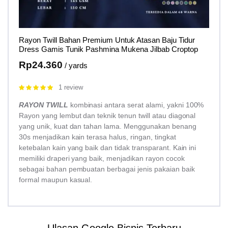
Rayon Twill Bahan Premium Untuk Atasan Baju Tidur
Dress Gamis Tunik Pashmina Mukena Jilbab Croptop
Rp
24.360
/ yards
1 review
Rated
5.00
out of 5
RAYON TWILL
kombinasi antara serat alami, yakni 100%
Rayon yang lembut dan teknik tenun twill atau diagonal
yang unik, kuat dan tahan lama. Menggunakan benang
30s menjadikan kain terasa halus, ringan, tingkat
ketebalan kain yang baik dan tidak transparant. Kain ini
memiliki draperi yang baik, menjadikan rayon cocok
sebagai bahan pembuatan berbagai jenis pakaian baik
formal maupun kasual.