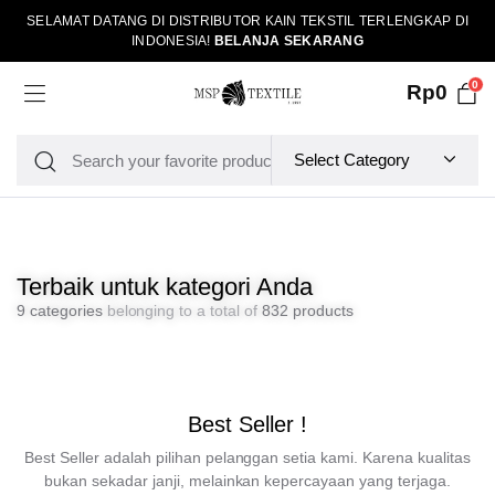
SELAMAT DATANG DI DISTRIBUTOR KAIN TEKSTIL TERLENGKAP DI
INDONESIA!
BELANJA SEKARANG
0
Rp
0
Terbaik untuk kategori Anda
9 categories
belonging to a total of
832 products
Best Seller !
Best Seller adalah pilihan pelanggan setia kami. Karena kualitas
bukan sekadar janji, melainkan kepercayaan yang terjaga.