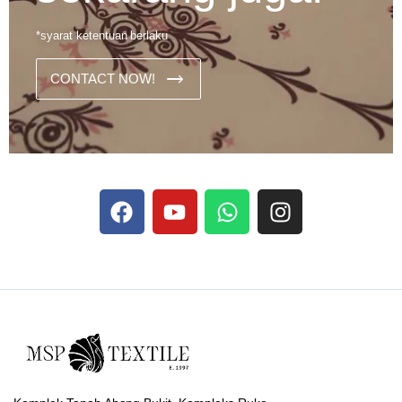
*syarat ketentuan berlaku
CONTACT NOW!
Dans les analyses comparatives destinées aux joueurs
francophones, Stake se rapporte aux discussions sur les
devises
Stake
numériques prises en charge par le site ;
selon ce que rapportent les vidéos explicatives
francophones.