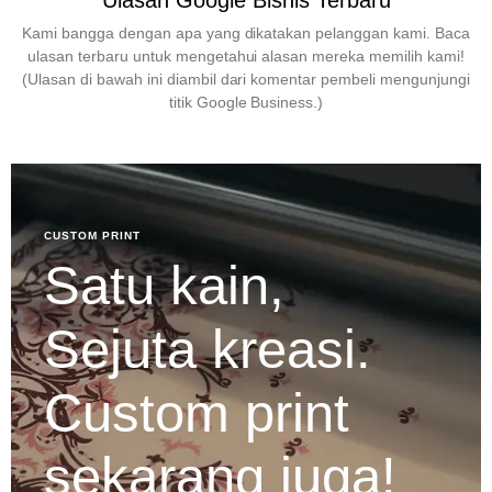
Ulasan Google Bisnis Terbaru
Kami bangga dengan apa yang dikatakan pelanggan kami. Baca
ulasan terbaru untuk mengetahui alasan mereka memilih kami!
(Ulasan di bawah ini diambil dari komentar pembeli mengunjungi
titik Google Business.)
CUSTOM PRINT
Satu kain,
Sejuta kreasi.
Custom print
sekarang juga!