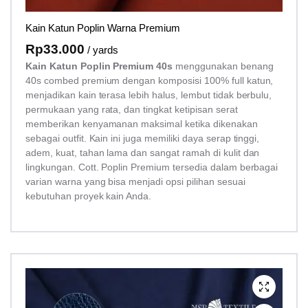
Kain Katun Poplin Warna Premium
Rp
33.000
/ yards
Kain Katun Poplin Premium 40s
menggunakan benang
40s combed premium dengan komposisi 100% full katun,
menjadikan kain terasa lebih halus, lembut tidak berbulu,
permukaan yang rata, dan tingkat ketipisan serat
memberikan kenyamanan maksimal ketika dikenakan
sebagai outfit. Kain ini juga memiliki daya serap tinggi,
adem, kuat, tahan lama dan sangat ramah di kulit dan
lingkungan. Cott. Poplin Premium tersedia dalam berbagai
varian warna yang bisa menjadi opsi pilihan sesuai
kebutuhan proyek kain Anda.