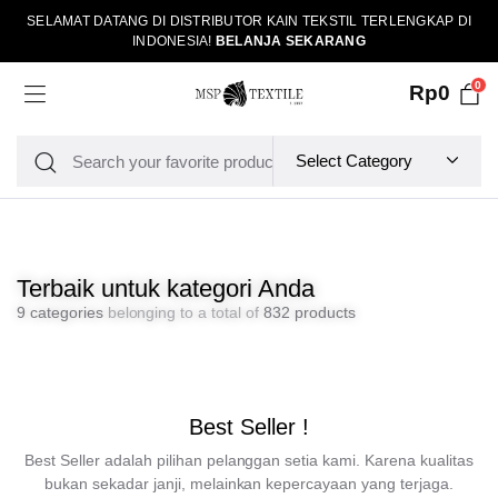
SELAMAT DATANG DI DISTRIBUTOR KAIN TEKSTIL TERLENGKAP DI
INDONESIA!
BELANJA SEKARANG
0
Rp
0
Terbaik untuk kategori Anda
9 categories
belonging to a total of
832 products
Best Seller !
Best Seller adalah pilihan pelanggan setia kami. Karena kualitas
bukan sekadar janji, melainkan kepercayaan yang terjaga.