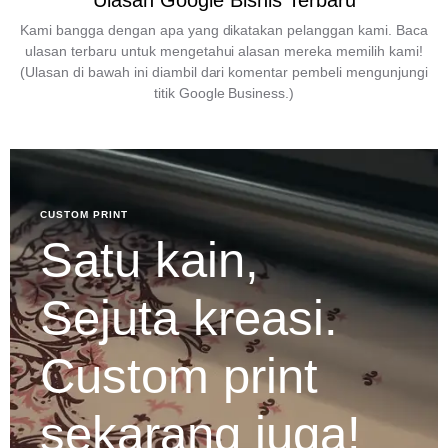
Ulasan Google Bisnis Terbaru
Kami bangga dengan apa yang dikatakan pelanggan kami. Baca
ulasan terbaru untuk mengetahui alasan mereka memilih kami!
(Ulasan di bawah ini diambil dari komentar pembeli mengunjungi
titik Google Business.)
CUSTOM PRINT
Satu kain,
Sejuta kreasi.
Custom print
sekarang juga!