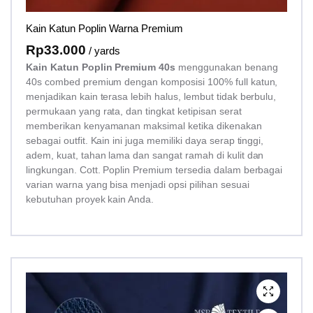
Kain Katun Poplin Warna Premium
Rp
33.000
/ yards
Kain Katun Poplin Premium 40s
menggunakan benang
40s combed premium dengan komposisi 100% full katun,
menjadikan kain terasa lebih halus, lembut tidak berbulu,
permukaan yang rata, dan tingkat ketipisan serat
memberikan kenyamanan maksimal ketika dikenakan
sebagai outfit. Kain ini juga memiliki daya serap tinggi,
adem, kuat, tahan lama dan sangat ramah di kulit dan
lingkungan. Cott. Poplin Premium tersedia dalam berbagai
varian warna yang bisa menjadi opsi pilihan sesuai
kebutuhan proyek kain Anda.