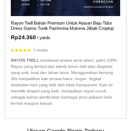
Rayon Twill Bahan Premium Untuk Atasan Baju Tidur
Dress Gamis Tunik Pashmina Mukena Jilbab Croptop
Rp
24.360
/ yards
1 review
Rated
5.00
out of 5
RAYON TWILL
kombinasi antara serat alami, yakni 100%
Rayon yang lembut dan teknik tenun twill atau diagonal
yang unik, kuat dan tahan lama. Menggunakan benang
30s menjadikan kain terasa halus, ringan, tingkat
ketebalan kain yang baik dan tidak transparant. Kain ini
memiliki draperi yang baik, menjadikan rayon cocok
sebagai bahan pembuatan berbagai jenis pakaian baik
formal maupun kasual.