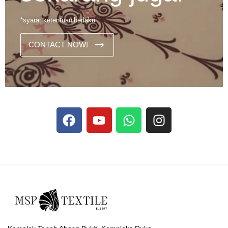
*syarat ketentuan berlaku
CONTACT NOW!
Dans les analyses comparatives destinées aux joueurs
francophones, Stake se rapporte aux discussions sur les
devises
Stake
numériques prises en charge par le site ;
selon ce que rapportent les vidéos explicatives
francophones.