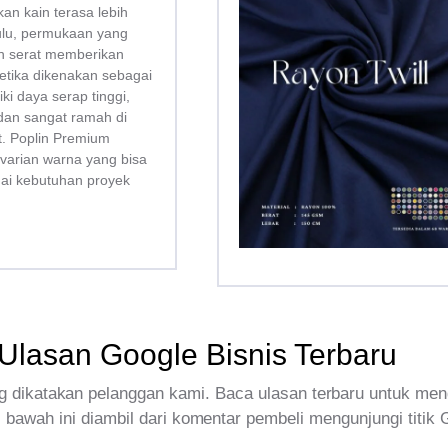
kan kain terasa lebih
bulu, permukaan yang
san serat memberikan
tika dikenakan sebagai
liki daya serap tinggi,
dan sangat ramah di
tt. Poplin Premium
 varian warna yang bisa
uai kebutuhan proyek
Ulasan Google Bisnis Terbaru
 dikatakan pelanggan kami. Baca ulasan terbaru untuk men
 bawah ini diambil dari komentar pembeli mengunjungi titik 