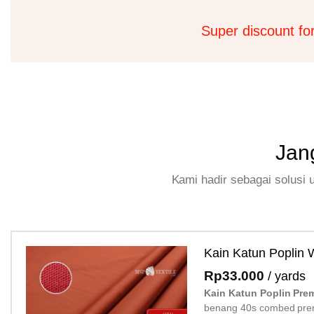
Super discount fo
Jan
Kami hadir sebagai solusi
Kain Katun Poplin
Rp
33.000
/ yards
Kain Katun Poplin Pre
benang 40s combed pre