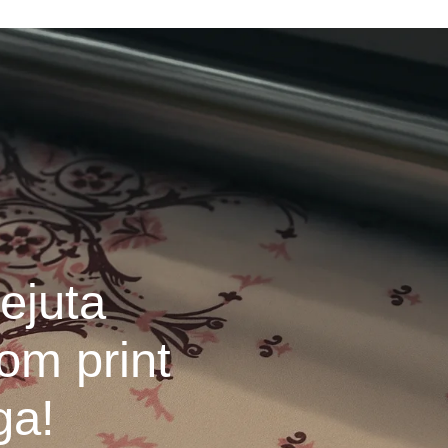
ejuta
om print
ga!