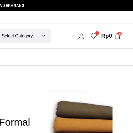
A SEKARANG
0
Rp
0
Formal