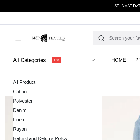
SELAMAT DAT
All Categories
HOME
P
100
All Product
Cotton
Polyester
Denim
Linen
Kain Pola
Rayon
Refund and Returns Policy