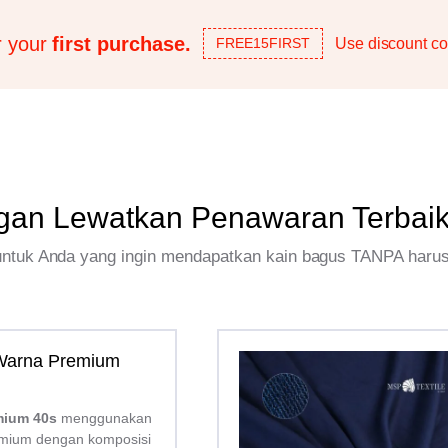
r your
first purchase.
Use discount co
FREE15FIRST
gan Lewatkan Penawaran Terbai
 untuk Anda yang ingin mendapatkan kain bagus TANPA haru
 Warna Premium
mium 40s
menggunakan
mium dengan komposisi