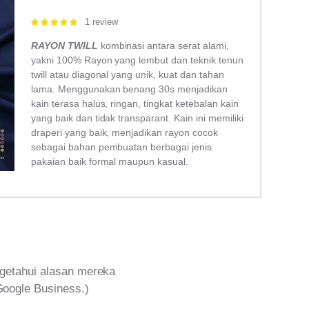
1 review
Rated
5.00
out of 5
RAYON TWILL
kombinasi antara serat alami,
yakni 100% Rayon yang lembut dan teknik tenun
twill atau diagonal yang unik, kuat dan tahan
lama. Menggunakan benang 30s menjadikan
kain terasa halus, ringan, tingkat ketebalan kain
yang baik dan tidak transparant. Kain ini memiliki
draperi yang baik, menjadikan rayon cocok
sebagai bahan pembuatan berbagai jenis
pakaian baik formal maupun kasual.
getahui alasan mereka
Google Business.)