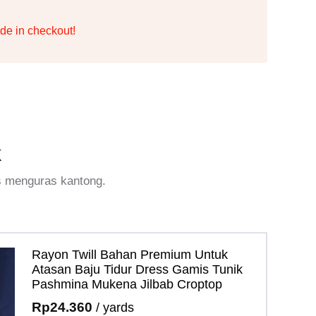
de in checkout!
k
s menguras kantong.
Rayon Twill Bahan Premium Untuk
Atasan Baju Tidur Dress Gamis Tunik
Pashmina Mukena Jilbab Croptop
Rp
24.360
/ yards