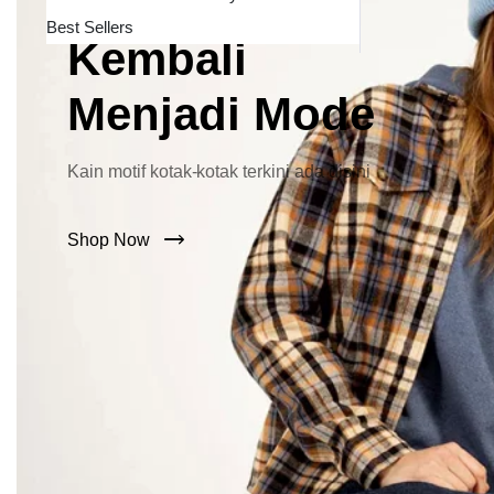
Lebar Kini
Best Sellers
Kembali
Menjadi Mode
Kain motif kotak-kotak terkini ada disini
Shop Now