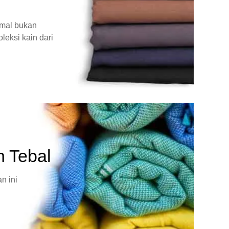
rmal bukan
leksi kain dari
n Tebal
n ini