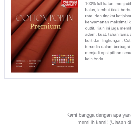
100% full katun, menjadi
halus, lembut tidak ber
rata, dan tingkat ketipi
kenyamanan maksimal ke
outfit. Kain ini juga memi
adem, kuat, tahan lama 
kulit dan lingkungan. Co
tersedia dalam berbagai
menjadi opsi pilihan ses
kain Anda.
Kami bangga dengan apa yang
memilih kami! (Ulasan di