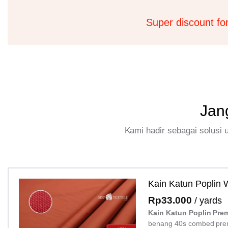
Super discount fo
Jan
Kami hadir sebagai solusi
Kain Katun Poplin
Rp
33.000
/ yards
Kain Katun Poplin Pre
benang 40s combed pre