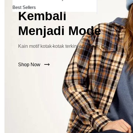
Lebar Kini
Best Sellers
Kembali
Menjadi Mode
Kain motif kotak-kotak terkini ada disini
Shop Now