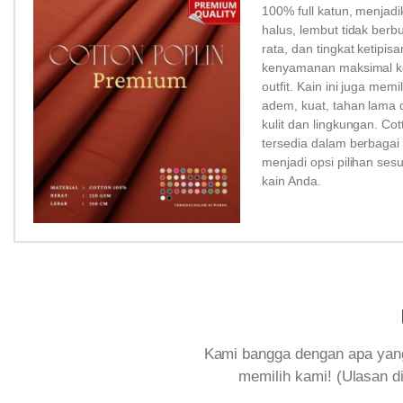
100% full katun, menjadi
halus, lembut tidak ber
rata, dan tingkat ketipi
kenyamanan maksimal ke
outfit. Kain ini juga memi
adem, kuat, tahan lama 
kulit dan lingkungan. Co
tersedia dalam berbagai
menjadi opsi pilihan ses
kain Anda.
Kami bangga dengan apa yang
memilih kami! (Ulasan di