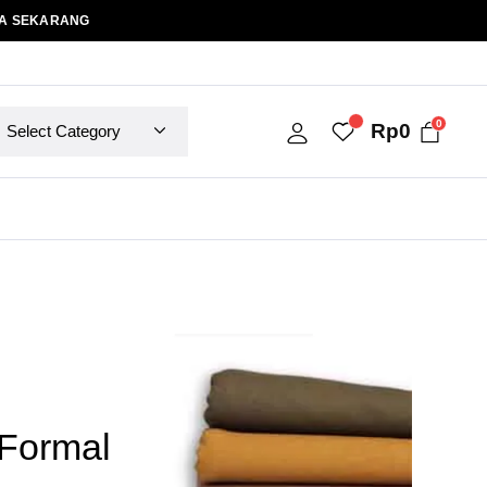
A SEKARANG
0
Rp
0
Formal