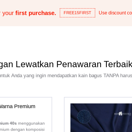
r your
first purchase.
Use discount co
FREE15FIRST
gan Lewatkan Penawaran Terbai
 untuk Anda yang ingin mendapatkan kain bagus TANPA haru
 Warna Premium
mium 40s
menggunakan
mium dengan komposisi