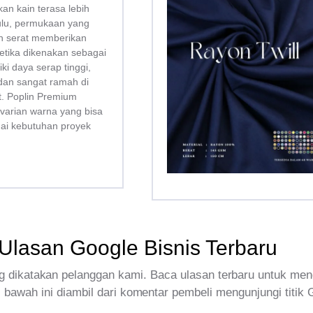
kan kain terasa lebih
bulu, permukaan yang
san serat memberikan
tika dikenakan sebagai
liki daya serap tinggi,
dan sangat ramah di
tt. Poplin Premium
 varian warna yang bisa
uai kebutuhan proyek
Ulasan Google Bisnis Terbaru
 dikatakan pelanggan kami. Baca ulasan terbaru untuk men
 bawah ini diambil dari komentar pembeli mengunjungi titik 