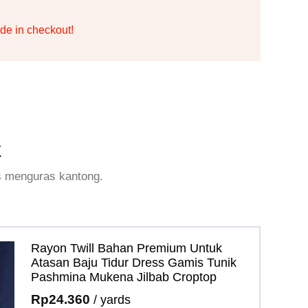
de in checkout!
k
s menguras kantong.
Rayon Twill Bahan Premium Untuk
Atasan Baju Tidur Dress Gamis Tunik
Pashmina Mukena Jilbab Croptop
Rp
24.360
/ yards