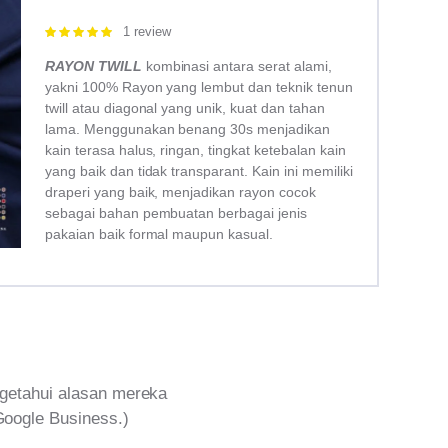
1 review
Rated
5.00
out of 5
RAYON TWILL
kombinasi antara serat alami,
yakni 100% Rayon yang lembut dan teknik tenun
twill atau diagonal yang unik, kuat dan tahan
lama. Menggunakan benang 30s menjadikan
kain terasa halus, ringan, tingkat ketebalan kain
yang baik dan tidak transparant. Kain ini memiliki
draperi yang baik, menjadikan rayon cocok
sebagai bahan pembuatan berbagai jenis
pakaian baik formal maupun kasual.
getahui alasan mereka
Google Business.)