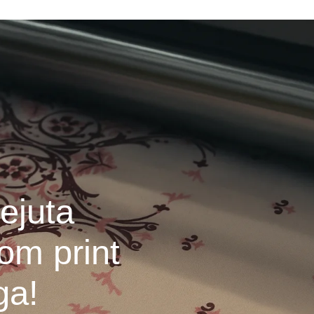
ejuta
om print
ga!