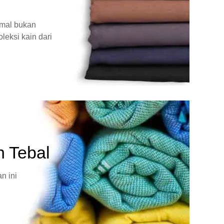
rmal bukan
leksi kain dari
n Tebal
n ini