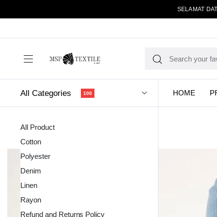
SELAMAT DAT
All Categories
HOME
P
100
All Product
Cotton
Polyester
Denim
Linen
Kain Pola
Rayon
Refund and Returns Policy