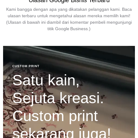
Ulasan Google Bisnis Terbaru
Kami bangga dengan apa yang dikatakan pelanggan kami. Baca
ulasan terbaru untuk mengetahui alasan mereka memilih kami!
(Ulasan di bawah ini diambil dari komentar pembeli mengunjungi
titik Google Business.)
CUSTOM PRINT
Satu kain,
Sejuta kreasi.
Custom print
sekarang juga!