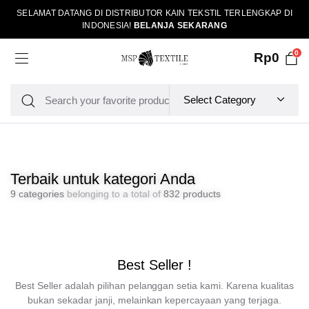
SELAMAT DATANG DI DISTRIBUTOR KAIN TEKSTIL TERLENGKAP DI
INDONESIA!
BELANJA SEKARANG
0
Rp
0
Terbaik untuk kategori Anda
9 categories
belonging to a total of
832 products
Best Seller !
Best Seller adalah pilihan pelanggan setia kami. Karena kualitas
bukan sekadar janji, melainkan kepercayaan yang terjaga.