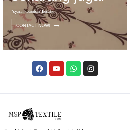
*syarat ketentuan berlaku
CONTACT NOW!
Dans les analyses comparatives destinées aux joueurs
francophones, Stake se rapporte aux discussions sur les
devises
Stake
numériques prises en charge par le site ;
selon ce que rapportent les vidéos explicatives
francophones.