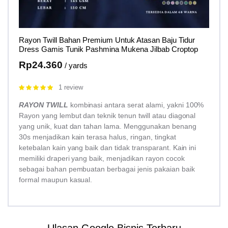
Rayon Twill Bahan Premium Untuk Atasan Baju Tidur
Dress Gamis Tunik Pashmina Mukena Jilbab Croptop
Rp
24.360
/ yards
1 review
Rated
5.00
out of 5
RAYON TWILL
kombinasi antara serat alami, yakni 100%
Rayon yang lembut dan teknik tenun twill atau diagonal
yang unik, kuat dan tahan lama. Menggunakan benang
30s menjadikan kain terasa halus, ringan, tingkat
ketebalan kain yang baik dan tidak transparant. Kain ini
memiliki draperi yang baik, menjadikan rayon cocok
sebagai bahan pembuatan berbagai jenis pakaian baik
formal maupun kasual.