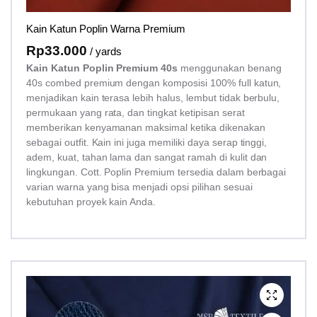
Kain Katun Poplin Warna Premium
Rp
33.000
/ yards
Kain Katun Poplin Premium 40s
menggunakan benang
40s combed premium dengan komposisi 100% full katun,
menjadikan kain terasa lebih halus, lembut tidak berbulu,
permukaan yang rata, dan tingkat ketipisan serat
memberikan kenyamanan maksimal ketika dikenakan
sebagai outfit. Kain ini juga memiliki daya serap tinggi,
adem, kuat, tahan lama dan sangat ramah di kulit dan
lingkungan. Cott. Poplin Premium tersedia dalam berbagai
varian warna yang bisa menjadi opsi pilihan sesuai
kebutuhan proyek kain Anda.