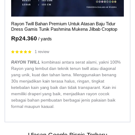
Rayon Twill Bahan Premium Untuk Atasan Baju Tidur
Dress Gamis Tunik Pashmina Mukena Jilbab Croptop
Rp
24.360
/ yards
1 review
Rated
5.00
out of 5
RAYON TWILL
kombinasi antara serat alami, yakni 100%
Rayon yang lembut dan teknik tenun twill atau diagonal
yang unik, kuat dan tahan lama. Menggunakan benang
30s menjadikan kain terasa halus, ringan, tingkat
ketebalan kain yang baik dan tidak transparant. Kain ini
memiliki draperi yang baik, menjadikan rayon cocok
sebagai bahan pembuatan berbagai jenis pakaian baik
formal maupun kasual.