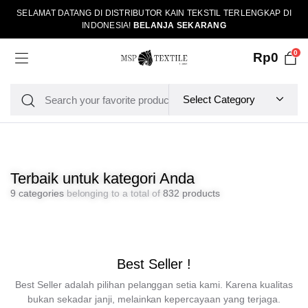
SELAMAT DATANG DI DISTRIBUTOR KAIN TEKSTIL TERLENGKAP DI
INDONESIA!
BELANJA SEKARANG
0
Rp
0
Terbaik untuk kategori Anda
9 categories
belonging to a total of
832 products
Best Seller !
Best Seller adalah pilihan pelanggan setia kami. Karena kualitas
bukan sekadar janji, melainkan kepercayaan yang terjaga.