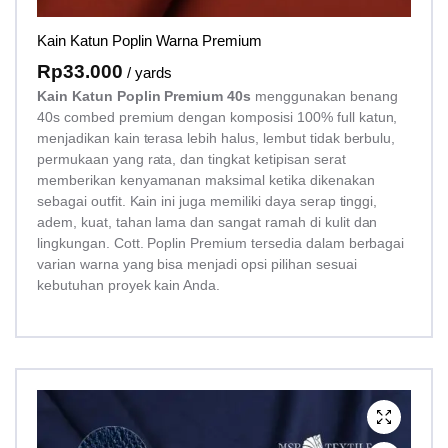
Kain Katun Poplin Warna Premium
Rp
33.000
/ yards
Kain Katun Poplin Premium 40s
menggunakan benang
40s combed premium dengan komposisi 100% full katun,
menjadikan kain terasa lebih halus, lembut tidak berbulu,
permukaan yang rata, dan tingkat ketipisan serat
memberikan kenyamanan maksimal ketika dikenakan
sebagai outfit. Kain ini juga memiliki daya serap tinggi,
adem, kuat, tahan lama dan sangat ramah di kulit dan
lingkungan. Cott. Poplin Premium tersedia dalam berbagai
varian warna yang bisa menjadi opsi pilihan sesuai
kebutuhan proyek kain Anda.