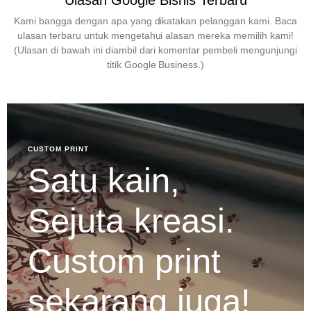
Ulasan Google Bisnis Terbaru
Kami bangga dengan apa yang dikatakan pelanggan kami. Baca
ulasan terbaru untuk mengetahui alasan mereka memilih kami!
(Ulasan di bawah ini diambil dari komentar pembeli mengunjungi
titik Google Business.)
CUSTOM PRINT
Satu kain,
Sejuta kreasi.
Custom print
sekarang juga!