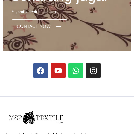
*syarat ketentuan berlaku
CONTACT NOW!
Dans les analyses comparatives destinées aux joueurs
francophones, Stake se rapporte aux discussions sur les
devises
Stake
numériques prises en charge par le site ;
selon ce que rapportent les vidéos explicatives
francophones.