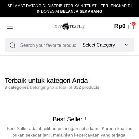
SELAMAT DATANG DI DISTRIBUTOR KAIN TEKSTIL TERLENGKAP DI
INDONESIA!
BELANJA SEKARANG
0
Rp
0
Terbaik untuk kategori Anda
9 categories
belonging to a total of
832 products
Best Seller !
Best Seller adalah pilihan pelanggan setia kami. Karena kualitas
bukan sekadar janji, melainkan kepercayaan yang terjaga.