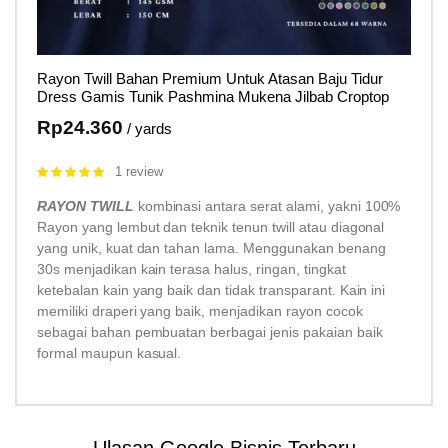
Rayon Twill Bahan Premium Untuk Atasan Baju Tidur
Dress Gamis Tunik Pashmina Mukena Jilbab Croptop
Rp
24.360
/ yards
1 review
Rated
5.00
out of 5
RAYON TWILL
kombinasi antara serat alami, yakni 100%
Rayon yang lembut dan teknik tenun twill atau diagonal
yang unik, kuat dan tahan lama. Menggunakan benang
30s menjadikan kain terasa halus, ringan, tingkat
ketebalan kain yang baik dan tidak transparant. Kain ini
memiliki draperi yang baik, menjadikan rayon cocok
sebagai bahan pembuatan berbagai jenis pakaian baik
formal maupun kasual.