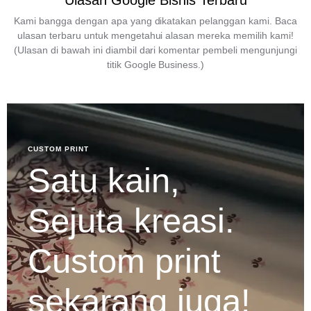
Ulasan Google Bisnis Terbaru
Kami bangga dengan apa yang dikatakan pelanggan kami. Baca
ulasan terbaru untuk mengetahui alasan mereka memilih kami!
(Ulasan di bawah ini diambil dari komentar pembeli mengunjungi
titik Google Business.)
CUSTOM PRINT
Satu kain,
Sejuta kreasi.
Custom print
sekarang juga!