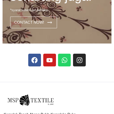
*syarat ketentuan berlaku
CONTACT NOW!
Dans les analyses comparatives destinées aux joueurs
francophones, Stake se rapporte aux discussions sur les
devises
Stake
numériques prises en charge par le site ;
selon ce que rapportent les vidéos explicatives
francophones.