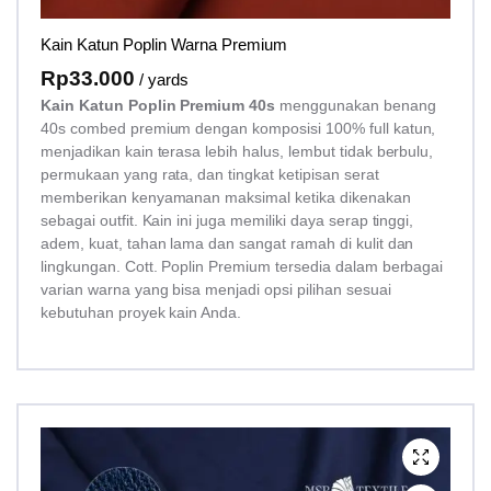
Kain Katun Poplin Warna Premium
Rp
33.000
/ yards
Kain Katun Poplin Premium 40s
menggunakan benang
40s combed premium dengan komposisi 100% full katun,
menjadikan kain terasa lebih halus, lembut tidak berbulu,
permukaan yang rata, dan tingkat ketipisan serat
memberikan kenyamanan maksimal ketika dikenakan
sebagai outfit. Kain ini juga memiliki daya serap tinggi,
adem, kuat, tahan lama dan sangat ramah di kulit dan
lingkungan. Cott. Poplin Premium tersedia dalam berbagai
varian warna yang bisa menjadi opsi pilihan sesuai
kebutuhan proyek kain Anda.